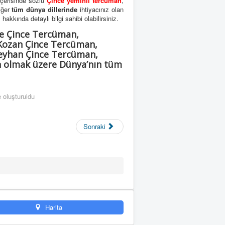
çerisinde sözlü
Çince yeminli tercüman
,
iğer
tüm dünya dillerinde
ihtiyacınız olan
i
hakkında detaylı bilgi sahibi olabilirsiniz.
e Çince Tercüman,
Kozan Çince Tercüman,
Seyhan Çince Tercüman,
n olmak üzere Dünya’nın tüm
 oluşturuldu
Sonraki
Harita