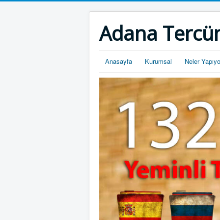
Adana Tercü
Anasayfa
Kurumsal
Neler Yapıy