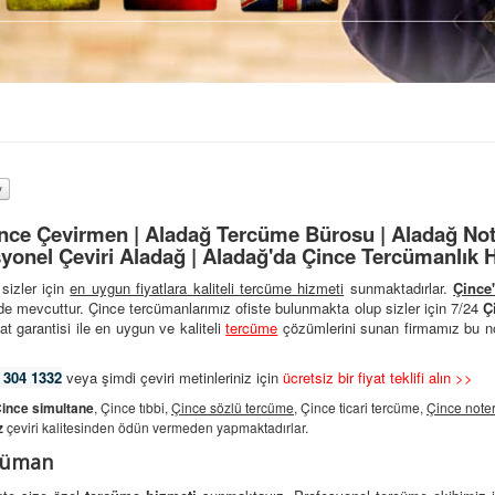
nce Çevirmen | Aladağ Tercüme Bürosu | Aladağ Not
yonel Çeviri Aladağ | Aladağ'da Çince Tercümanlık 
sizler için
en uygun fiyatlara kaliteli
tercüme hizmeti
sunmaktadırlar.
Çince
de mevcuttur. Çince tercümanlarımız ofiste bulunmakta olup sizler için 7/24
Ç
at garantisi ile en uygun ve kaliteli
tercüme
çözümlerini sunan firmamız bu no
 304 1332
veya şimdi çeviri metinleriniz için
ücretsiz bir fiyat teklifi alın >>
ince simultane
, Çince tıbbi,
Çince sözlü tercüme
, Çince ticari tercüme,
Çince noter
z
çeviri kalitesinden ödün vermeden yapmaktadırlar.
rcüman