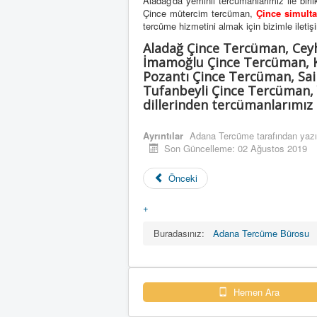
Aladağ'da yeminli tercümanlarımız ile birl
Çince mütercim tercüman,
Çince simult
tercüme hizmetini almak için bizimle iletişime
Aladağ Çince Tercüman, Cey
İmamoğlu Çince Tercüman, K
Pozantı Çince Tercüman, Sa
Tufanbeyli Çince Tercüman,
dillerinden tercümanlarımız 
Ayrıntılar
Adana Tercüme
tarafından yazı
Son Güncelleme: 02 Ağustos 2019
Önceki
+
Buradasınız:
Adana Tercüme Bürosu
Hemen Ara