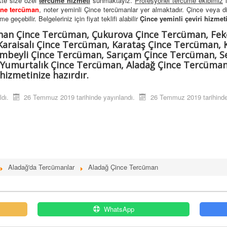
ikte size özel
tercüme hizmeti
sunmaktayız.
Profesyonel tercüme ekibimiz
i
ane tercüman
, noter yeminli Çince tercümanlar yer almaktadır. Çince veya d
 geçebilir. Belgeleriniz için fiyat teklifi alabilir
Çince yeminli çeviri hizmet
han Çince Tercüman, Çukurova Çince Tercüman, Fek
araisalı Çince Tercüman, Karataş Çince Tercüman, 
imbeyli Çince Tercüman, Sarıçam Çince Tercüman, 
 Yumurtalık Çince Tercüman, Aladağ Çince Tercüma
hizmetinize hazırdır.
ldı.
26 Temmuz 2019 tarihinde yayınlandı.
26 Temmuz 2019 tarihinde
Aladağ'da Tercümanlar
Aladağ Çince Tercüman
WhatsApp