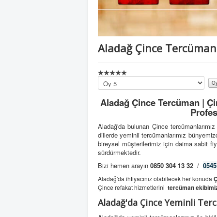
Aladağ Çince Tercüman
Lütfen
oylayın
Aladağ Çince Tercüman | Çi
Profes
Aladağ'da bulunan Çince tercümanlarımız 
dillerde yeminli tercümanlarımız bünyemiz
bireysel müşterilerimiz için daima sabit fiy
sürdürmektedir.
Bizi hemen arayın
0850 304 13 32
/
0545
Aladağ'da ihtiyacınız olabilecek her konuda
Ç
Çince refakat hizmetlerini
tercüman ekibimi
Aladağ'da Çince Yeminli Te