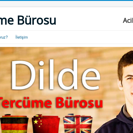
me Bürosu
Aci
oruz?
İletişim