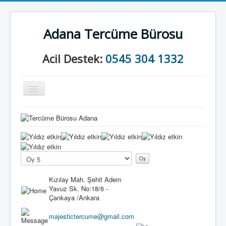
Adana Tercüme Bürosu
Acil Destek:
0545 304 1332
Gezinme
geçişini
değiştir
Anasayfa
Kurumsal
K
u
Neler Yapıyoruz?
l
Lütfen
l
oylayın
İletişim
a
Kızılay Mah. Şehit Adem
n
Yavuz Sk. No:18/6 -
ı
Çankaya /Ankara
c
ı
majestictercume@gmail.com
O