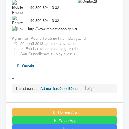
y
u
+90 850 304 13 32
:
+90 850 304 13 32
5
http://www.majesticseo.gen.tr
/
Ayrıntılar
Adana Tercüme
tarafından yazıldı.
5
20 Eylül 2013 tarihinde yayınlandı.
20 Eylül 2013 tarihinde oluşturuldu
Son Güncelleme: 12 Mayıs 2019
Önceki
+
Buradasınız:
Adana Tercüme Bürosu
İletişim
Hemen Ara
WhatsApp
Harita