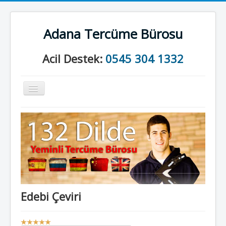
Adana Tercüme Bürosu
Acil Destek:
0545 304 1332
Gezinme
geçişini
değiştir
Anasayfa
Kurumsal
Neler Yapıyoruz?
İletişim
Edebi Çeviri
K