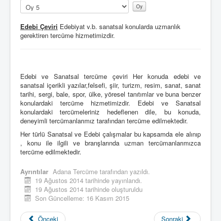
u
Lütfen
l
oylayın
l
Edebi Çeviri
Edebiyat v.b. sanatsal konularda uzmanlık
a
gerektiren tercüme hizmetimizdir.
n
ı
c
ı
O
Edebi ve Sanatsal tercüme çeviri Her konuda edebi ve
y
sanatsal içerikli yazılar,felsefi, şiir, turizm, resim, sanat, sanat
u
tarihi, sergi, bale, spor, ülke, yöresel tanıtımlar ve buna benzer
:
konulardaki tercüme hizmetimizdir. Edebi ve Sanatsal
konulardaki tercümeleriniz hedeflenen dile, bu konuda,
5
deneyimli tercümanlarımız tarafından tercüme edilmektedir.
Her türlü Sanatsal ve Edebi çalışmalar bu kapsamda ele alınıp
/
, konu ile ilgili ve branşlarında uzman tercümanlarımızca
tercüme edilmektedir.
5
Ayrıntılar
Adana Tercüme
tarafından yazıldı.
19 Ağustos 2014 tarihinde yayınlandı.
19 Ağustos 2014 tarihinde oluşturuldu
Son Güncelleme: 16 Kasım 2015
Önceki
Sonraki