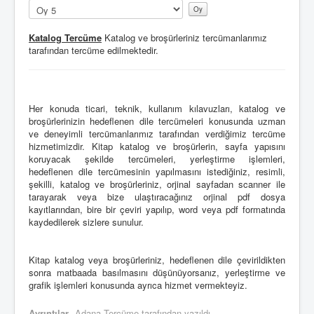
u
Lütfen
l
oylayın
l
Katalog Tercüme
Katalog ve broşürleriniz tercümanlarımız
a
tarafından tercüme edilmektedir.
n
ı
c
ı
O
Her konuda ticari, teknik, kullanım kılavuzları, katalog ve
y
broşürlerinizin hedeflenen dile tercümeleri konusunda uzman
u
ve deneyimli tercümanlarımız tarafından verdiğimiz tercüme
:
hizmetimizdir. Kitap katalog ve broşürlerin, sayfa yapısını
koruyacak şekilde tercümeleri, yerleştirme işlemleri,
1
hedeflenen dile tercümesinin yapılmasını istediğiniz, resimli,
şekilli, katalog ve broşürleriniz, orjinal sayfadan scanner ile
/
tarayarak veya bize ulaştıracağınız orjinal pdf dosya
kayıtlarından, bire bir çeviri yapılıp, word veya pdf formatında
5
kaydedilerek sizlere sunulur.
Kitap katalog veya broşürleriniz, hedeflenen dile çevirildikten
sonra matbaada basılmasını düşünüyorsanız, yerleştirme ve
grafik işlemleri konusunda ayrıca hizmet vermekteyiz.
Ayrıntılar
Adana Tercüme
tarafından yazıldı.