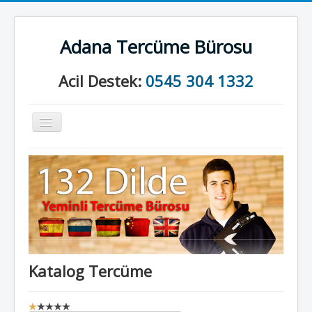
Adana Tercüme Bürosu
Acil Destek:
0545 304 1332
Gezinme
geçişini
değiştir
Anasayfa
Kurumsal
Neler Yapıyoruz?
İletişim
Katalog Tercüme
K