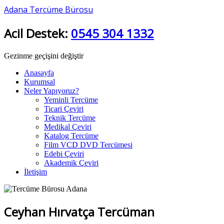
Adana Tercüme Bürosu
Acil Destek:
0545 304 1332
Gezinme geçişini değiştir
Anasayfa
Kurumsal
Neler Yapıyoruz?
Yeminli Tercüme
Ticari Çeviri
Teknik Tercüme
Medikal Çeviri
Katalog Tercüme
Film VCD DVD Tercümesi
Edebi Çeviri
Akademik Çeviri
İletişim
Ceyhan Hırvatça Tercüman