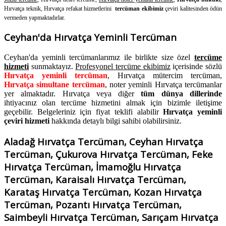
Hırvatça teknik, Hırvatça refakat hizmetlerini
tercüman ekibimiz
çeviri kalitesinden ödün
vermeden yapmaktadırlar.
Ceyhan'da Hırvatça Yeminli Tercüman
Ceyhan'da yeminli tercümanlarımız ile birlikte size özel
tercüme
hizmeti
sunmaktayız.
Profesyonel tercüme ekibimiz
içerisinde sözlü
Hırvatça yeminli tercüman
, Hırvatça mütercim tercüman,
Hırvatça simultane tercüman
, noter yeminli Hırvatça tercümanlar
yer almaktadır. Hırvatça veya diğer
tüm dünya dillerinde
ihtiyacınız olan tercüme hizmetini almak için bizimle iletişime
geçebilir. Belgeleriniz için fiyat teklifi alabilir
Hırvatça yeminli
çeviri hizmeti
hakkında detaylı bilgi sahibi olabilirsiniz.
Aladağ Hırvatça Tercüman, Ceyhan Hırvatça
Tercüman, Çukurova Hırvatça Tercüman, Feke
Hırvatça Tercüman, İmamoğlu Hırvatça
Tercüman, Karaisalı Hırvatça Tercüman,
Karataş Hırvatça Tercüman, Kozan Hırvatça
Tercüman, Pozantı Hırvatça Tercüman,
Saimbeyli Hırvatça Tercüman, Sarıçam Hırvatça