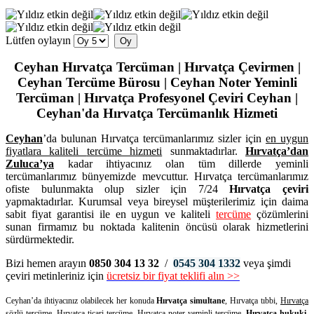
Lütfen oylayın
Ceyhan Hırvatça Tercüman | Hırvatça Çevirmen |
Ceyhan Tercüme Bürosu | Ceyhan Noter Yeminli
Tercüman | Hırvatça Profesyonel Çeviri Ceyhan |
Ceyhan'da Hırvatça Tercümanlık Hizmeti
Ceyhan
’da bulunan Hırvatça tercümanlarımız sizler için
en uygun
fiyatlara kaliteli
tercüme hizmeti
sunmaktadırlar.
Hırvatça’dan
Zuluca’ya
kadar ihtiyacınız olan tüm dillerde yeminli
tercümanlarımız bünyemizde mevcuttur. Hırvatça tercümanlarımız
ofiste bulunmakta olup sizler için 7/24
Hırvatça çeviri
yapmaktadırlar. Kurumsal veya bireysel müşterilerimiz için daima
sabit fiyat garantisi ile en uygun ve kaliteli
tercüme
çözümlerini
sunan firmamız bu noktada kalitenin öncüsü olarak hizmetlerini
sürdürmektedir.
Bizi hemen arayın
0850 304 13 32
/
0545 304 1332
veya şimdi
çeviri metinleriniz için
ücretsiz bir fiyat teklifi alın >>
Ceyhan’da ihtiyacınız olabilecek her konuda
Hırvatça simultane
, Hırvatça tıbbi,
Hırvatça
sözlü tercüme
, Hırvatça ticari tercüme,
Hırvatça noter yeminli tercüme
,
Hırvatça hukuki
,