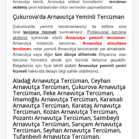
Arnavutça teknik, Arnavutça refakat hizmetlerini
tercüman
ekibimiz
çeviri kalitesinden ödün vermeden yapmaktadırlar.
Çukurova'da Arnavutça Yeminli Tercüman
Çukurova'da yeminli tercümanlarımız ile birlikte size
özel
tercüme hizmeti
sunmaktayız.
Profesyonel tercüme
ekibimiz
içerisinde sözlü
Arnavutça yeminli tercüman
,
Arnavutça mütercim tercüman,
Arnavutça simultane
tercüman
, noter yeminli Arnavutça tercümanlar yer almaktadır.
Arnavutça veya diğer
tüm dünya dillerinde
ihtiyacınız olan
tercüme hizmetini almak için bizimle iletişime geçebilir.
Belgeleriniz için fiyat teklifi alabilir
Arnavutça yeminli çeviri
hizmeti
hakkında detaylı bilgi sahibi olabilirsiniz.
Aladağ Arnavutça Tercüman, Ceyhan
Arnavutça Tercüman, Çukurova Arnavutça
Tercüman, Feke Arnavutça Tercüman,
İmamoğlu Arnavutça Tercüman, Karaisalı
Arnavutça Tercüman, Karataş Arnavutça
Tercüman, Kozan Arnavutça Tercüman,
Pozantı Arnavutça Tercüman, Saimbeyli
Arnavutça Tercüman, Sarıçam Arnavutça
Tercüman, Seyhan Arnavutça Tercüman,
Tufanbeyli Arnavutça Tercüman,