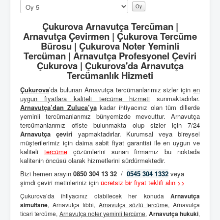
Lütfen
oylayın
Çukurova Arnavutça Tercüman |
Arnavutça Çevirmen | Çukurova Tercüme
Bürosu | Çukurova Noter Yeminli
Tercüman | Arnavutça Profesyonel Çeviri
Çukurova | Çukurova'da Arnavutça
Tercümanlık Hizmeti
Çukurova
’da bulunan Arnavutça tercümanlarımız sizler için
en
uygun fiyatlara kaliteli
tercüme hizmeti
sunmaktadırlar.
Arnavutça’dan
Zuluca’ya
kadar ihtiyacınız olan tüm dillerde
yeminli tercümanlarımız bünyemizde mevcuttur. Arnavutça
tercümanlarımız ofiste bulunmakta olup sizler için 7/24
Arnavutça çeviri
yapmaktadırlar. Kurumsal veya bireysel
müşterilerimiz için daima sabit fiyat garantisi ile en uygun ve
kaliteli
tercüme
çözümlerini sunan firmamız bu noktada
kalitenin öncüsü olarak hizmetlerini sürdürmektedir.
Bizi hemen arayın
0850 304 13 32
/
0545 304 1332
veya
şimdi çeviri metinleriniz için
ücretsiz bir fiyat teklifi alın >>
Çukurova’da ihtiyacınız olabilecek her konuda
Arnavutça
simultane
, Arnavutça tıbbi,
Arnavutça sözlü tercüme
, Arnavutça
ticari tercüme,
Arnavutça noter yeminli tercüme
,
Arnavutça hukuki
,