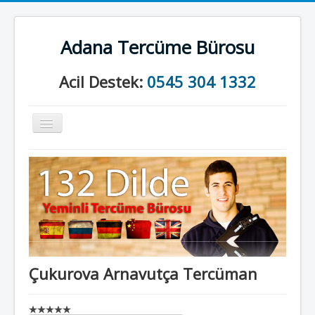
Adana Tercüme Bürosu
Acil Destek:
0545 304 1332
Gezinme
geçişini
değiştir
Anasayfa
Kurumsal
Neler Yapıyoruz?
İletişim
Çukurova Arnavutça Tercüman