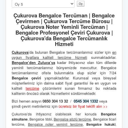
Lütfen
oylayın
Çukurova Bengalce Tercüman | Bengalce
Çevirmen | Çukurova Tercüme Bürosu |
Çukurova Noter Yeminli Tercüman |
Bengalce Profesyonel Çeviri Çukurova |
Çukurova'da Bengalce Tercümanlık
Hizmeti
Çukurova
’da bulunan Bengalce tercümanlarımız sizler için
en
uygun fiyatlara kaliteli
tercüme hizmeti
sunmaktadırlar.
Bengalce’den
Zuluca’ya
kadar ihtiyacınız olan tüm dillerde
yeminli tercümanlarımız bünyemizde mevcuttur. Bengalce
tercümanlarımız ofiste bulunmakta olup sizler için 7/24
Bengalce çeviri
yapmaktadırlar. Kurumsal veya bireysel
müşterilerimiz için daima sabit fiyat garantisi ile en uygun ve
kaliteli
tercüme
çözümlerini sunan firmamız bu noktada
kalitenin öncüsü olarak hizmetlerini sürdürmektedir.
Bizi hemen arayın
0850 304 13 32
/
0545 304 1332
veya
şimdi çeviri metinleriniz için
ücretsiz bir fiyat teklifi alın >>
Çukurova’da ihtiyacınız olabilecek her konuda
Bengalce
simultane
, Bengalce tıbbi,
Bengalce sözlü tercüme
, Bengalce ticari
tercüme,
Bengalce noter yeminli tercüme
,
Bengalce hukuki
,