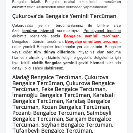
Bengalce teknik, Bengalce refakat hizmetlerini
tercüman
ekibimiz
çeviri kalitesinden ödün vermeden yapmaktadırlar.
Çukurova'da Bengalce Yeminli Tercüman
Çukurova'da yeminli tercümanlarımız ile birlikte size
özel
tercüme hizmeti
sunmaktayız.
Profesyonel tercüme
ekibimiz
içerisinde sözlü
Bengalce yeminli tercüman
,
Bengalce mütercim tercüman,
Bengalce simultane tercüman
,
noter yeminli Bengalce tercümanlar yer almaktadır. Bengalce
veya diğer
tüm dünya dillerinde
ihtiyacınız olan tercüme
hizmetini almak için bizimle iletişime geçebilir. Belgeleriniz için
fiyat teklifi alabilir
Bengalce yeminli çeviri hizmeti
hakkında
detaylı bilgi sahibi olabilirsiniz.
Aladağ Bengalce Tercüman, Çukurova
Bengalce Tercüman, Çukurova Bengalce
Tercüman, Feke Bengalce Tercüman,
İmamoğlu Bengalce Tercüman, Karaisalı
Bengalce Tercüman, Karataş Bengalce
Tercüman, Kozan Bengalce Tercüman,
Pozantı Bengalce Tercüman, Saimbeyli
Bengalce Tercüman, Sarıçam Bengalce
Tercüman, Seyhan Bengalce Tercüman,
Tufanbeyli Bengalce Tercüman,