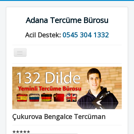
Adana Tercüme Bürosu
Acil Destek:
0545 304 1332
Gezinme
geçişini
değiştir
Anasayfa
Kurumsal
Neler Yapıyoruz?
İletişim
Çukurova Bengalce Tercüman