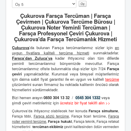
Lütfen
oylayın
Çukurova Farsça Tercüman | Farsça
Çevirmen | Çukurova Tercüme Bürosu |
Çukurova Noter Yeminli Tercüman |
Farsça Profesyonel Çeviri Çukurova |
Çukurova'da Farsça Tercümanlık Hizmeti
Çukurova
’da bulunan Farsça tercümanlarımız sizler için
en
uygun fiyatlara kaliteli
tercüme hizmeti
sunmaktadırlar.
Farsça’dan
Zuluca’ya
kadar ihtiyacınız olan tüm dillerde
yeminli tercümanlarımız bünyemizde mevcuttur. Farsça
tercümanlarımız ofiste bulunmakta olup sizler için 7/24
Farsça
çeviri
yapmaktadırlar. Kurumsal veya bireysel müşterilerimiz
için daima sabit fiyat garantisi ile en uygun ve kaliteli
tercüme
çözümlerini sunan firmamız bu noktada kalitenin öncüsü olarak
hizmetlerini sürdürmektedir.
Bizi hemen arayın
0850 304 13 32
/
0545 304 1332
veya
şimdi çeviri metinleriniz için
ücretsiz bir fiyat teklifi alın >>
Çukurova’da ihtiyacınız olabilecek her konuda
Farsça simultane
,
Farsça tıbbi,
Farsça sözlü tercüme
, Farsça ticari tercüme,
Farsça
noter yeminli tercüme
,
Farsça hukuki
, Farsça teknik, Farsça refakat
hizmetlerini
tercüman ekibimiz
çeviri kalitesinden ödün vermeden