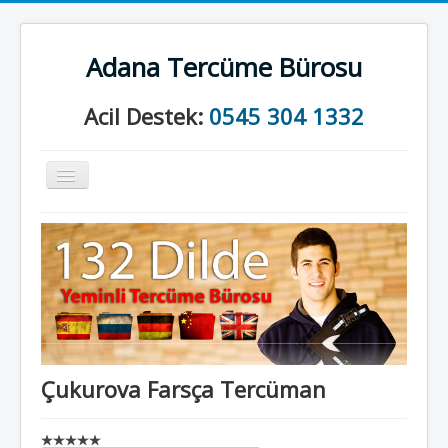
Adana Tercüme Bürosu
Acil Destek:
0545 304 1332
Gezinme
geçişini
değiştir
Anasayfa
Kurumsal
Neler Yapıyoruz?
İletişim
Çukurova Farsça Tercüman