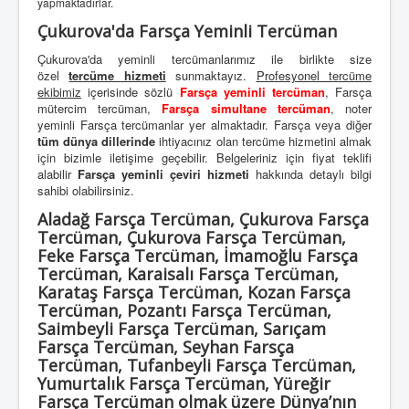
yapmaktadırlar.
Çukurova'da Farsça Yeminli Tercüman
Çukurova'da yeminli tercümanlarımız ile birlikte size
özel
tercüme hizmeti
sunmaktayız.
Profesyonel tercüme
ekibimiz
içerisinde sözlü
Farsça yeminli tercüman
, Farsça
mütercim tercüman,
Farsça simultane tercüman
, noter
yeminli Farsça tercümanlar yer almaktadır. Farsça veya diğer
tüm dünya dillerinde
ihtiyacınız olan tercüme hizmetini almak
için bizimle iletişime geçebilir. Belgeleriniz için fiyat teklifi
alabilir
Farsça yeminli çeviri hizmeti
hakkında detaylı bilgi
sahibi olabilirsiniz.
Aladağ Farsça Tercüman, Çukurova Farsça
Tercüman, Çukurova Farsça Tercüman,
Feke Farsça Tercüman, İmamoğlu Farsça
Tercüman, Karaisalı Farsça Tercüman,
Karataş Farsça Tercüman, Kozan Farsça
Tercüman, Pozantı Farsça Tercüman,
Saimbeyli Farsça Tercüman, Sarıçam
Farsça Tercüman, Seyhan Farsça
Tercüman, Tufanbeyli Farsça Tercüman,
Yumurtalık Farsça Tercüman, Yüreğir
Farsça Tercüman olmak üzere Dünya’nın