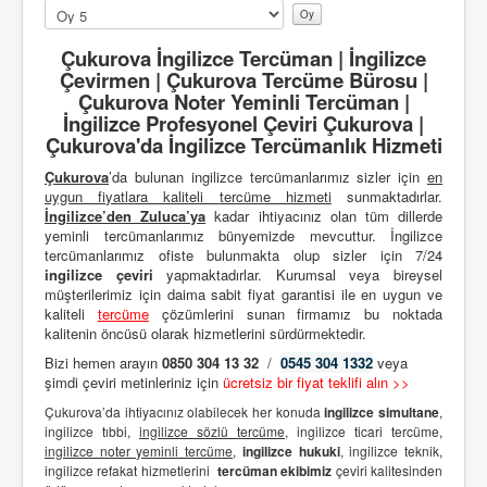
Lütfen
oylayın
Çukurova İngilizce Tercüman | İngilizce
Çevirmen | Çukurova Tercüme Bürosu |
Çukurova Noter Yeminli Tercüman |
İngilizce Profesyonel Çeviri Çukurova |
Çukurova'da İngilizce Tercümanlık Hizmeti
Çukurova
’da bulunan ingilizce tercümanlarımız sizler için
en
uygun fiyatlara kaliteli
tercüme hizmeti
sunmaktadırlar.
İngilizce’den
Zuluca’ya
kadar ihtiyacınız olan tüm dillerde
yeminli tercümanlarımız bünyemizde mevcuttur. İngilizce
tercümanlarımız ofiste bulunmakta olup sizler için 7/24
ingilizce çeviri
yapmaktadırlar. Kurumsal veya bireysel
müşterilerimiz için daima sabit fiyat garantisi ile en uygun ve
kaliteli
tercüme
çözümlerini sunan firmamız bu noktada
kalitenin öncüsü olarak hizmetlerini sürdürmektedir.
Bizi hemen arayın
0850 304 13 32
/
0545 304 1332
veya
şimdi çeviri metinleriniz için
ücretsiz bir fiyat teklifi alın >>
Çukurova’da ihtiyacınız olabilecek her konuda
ingilizce simultane
,
ingilizce tıbbi,
ingilizce sözlü tercüme
, ingilizce ticari tercüme,
ingilizce noter yeminli tercüme
,
ingilizce hukuki
, ingilizce teknik,
ingilizce refakat hizmetlerini
tercüman ekibimiz
çeviri kalitesinden