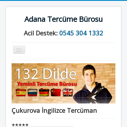
Adana Tercüme Bürosu
Acil Destek:
0545 304 1332
Gezinme
geçişini
değiştir
Anasayfa
Kurumsal
Neler Yapıyoruz?
İletişim
Çukurova İngilizce Tercüman