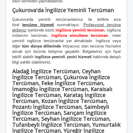
ödün vermeden yapmaktadırlar.
Çukurova'da İngilizce Yeminli Tercüman
Çukurova'da yeminli tercümanlarımız ile birlikte size
özel
tercüme hizmeti
sunmaktayız.
Profesyonel tercüme
ekibimiz
içerisinde sözlü
ingilizce yeminli tercüman
, ingilizce
mütercim tercüman,
ingilizce simultane tercüman
, noter
yeminli ingilizce tercümanlar yer almaktadır. İngilizce veya
diğer
tüm dünya dillerinde
ihtiyacınız olan tercüme hizmetini
almak için bizimle iletişime geçebilir. Belgeleriniz için fiyat
teklifi alabilir
ingilizce yeminli çeviri hizmeti
hakkında detaylı
bilgi sahibi olabilirsiniz.
Aladağ İngilizce Tercüman, Ceyhan
İngilizce Tercüman, Çukurova İngilizce
Tercüman, Feke İngilizce Tercüman,
İmamoğlu İngilizce Tercüman, Karaisalı
İngilizce Tercüman, Karataş İngilizce
Tercüman, Kozan İngilizce Tercüman,
Pozantı İngilizce Tercüman, Saimbeyli
İngilizce Tercüman, Sarıçam İngilizce
Tercüman, Seyhan İngilizce Tercüman,
Tufanbeyli İngilizce Tercüman, Yumurtalık
İngilizce Tercüman, Yüreğir İngilizce