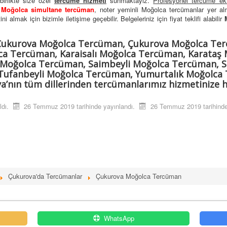
birlikte size özel
tercüme hizmeti
sunmaktayız.
Profesyonel tercüme ek
,
Moğolca simultane tercüman
, noter yeminli Moğolca tercümanlar yer a
 almak için bizimle iletişime geçebilir. Belgeleriniz için fiyat teklifi alabilir
Çukurova Moğolca Tercüman, Çukurova Moğolca Ter
a Tercüman, Karaisalı Moğolca Tercüman, Karataş
 Moğolca Tercüman, Saimbeyli Moğolca Tercüman, 
ufanbeyli Moğolca Tercüman, Yumurtalık Moğolca 
nın tüm dillerinden tercümanlarımız hizmetinize ha
ldı.
26 Temmuz 2019 tarihinde yayınlandı.
26 Temmuz 2019 tarihinde
Çukurova'da Tercümanlar
Çukurova Moğolca Tercüman
WhatsApp