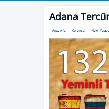
Adana Tercü
Anasayfa
Kurumsal
Neler Yapıy