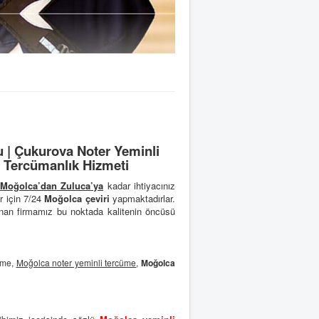
| Çukurova Noter Yeminli
 Tercümanlık Hizmeti
Moğolca’dan
Zuluca’ya
kadar ihtiyacınız
r için 7/24
Moğolca çeviri
yapmaktadırlar.
nan firmamız bu noktada kalitenin öncüsü
cüme,
Moğolca noter yeminli tercüme
,
Moğolca