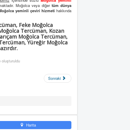
ibimiz
içerisinde sözlü
Moğolca yeminli
lmaktadır. Moğolca veya diğer
tüm dünya
Moğolca yeminli çeviri hizmeti
hakkında
cüman, Feke Moğolca
 Moğolca Tercüman, Kozan
Sarıçam Moğolca Tercüman,
Tercüman, Yüreğir Moğolca
zırdır.
 oluşturuldu
Sonraki
Harita