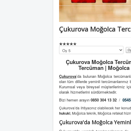
Çukurova Moğolca Ter
Lütfen
oylayın
Çukurova Moğolca Tercüm
Tercüman | Moğolca 
Çukurova
’da bulunan Moğolca tercümanla
olan tüm dillerde yeminli tercümanlarımız
Kurumsal veya bireysel müşterilerimiz için
olarak hizmetlerini sürdürmektedir.
Bizi hemen arayın
0850 304 13 32
/
0545
Çukurova’da ihtiyacınız olabilecek her konu
hukuki
, Moğolca teknik, Moğolca refakat hizm
Çukurova'da Moğolca Yemin