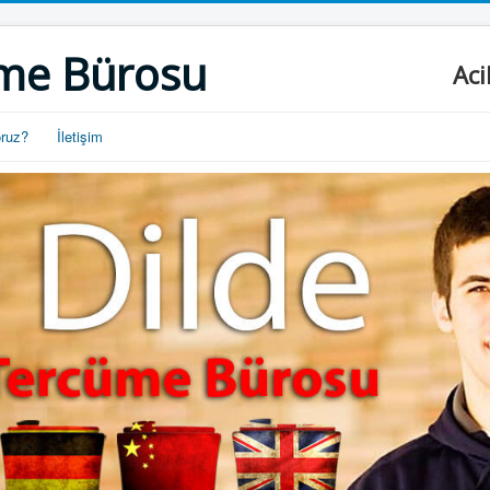
me Bürosu
Aci
oruz?
İletişim