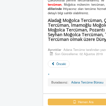
Çukurova'da yeminli tercümanlarımız ile 
tercüman
, Moğolca mütercim tercüman
dillerinde
ihtiyacınız olan tercüme hizmetini
detaylı bilgi sahibi olabilirsiniz.
Aladağ Moğolca Tercüman, 
Tercüman, İmamoğlu Moğolc
Moğolca Tercüman, Pozantı
Seyhan Moğolca Tercüman, T
Tercüman olmak üzere Dünya’
Ayrıntılar
Adana Tercüme
tarafından yazı
Son Güncelleme: 02 Ağustos 2019
Önceki
+
Buradasınız:
Adana Tercüme Bürosu
Hemen Ara