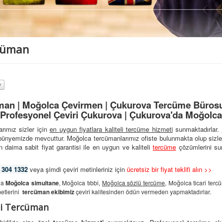
cüman
an | Moğolca Çevirmen | Çukurova Tercüme Bürosu 
Profesyonel Çeviri Çukurova | Çukurova'da Moğolca
rımız sizler için
en uygun fiyatlara kaliteli
tercüme hizmeti
sunmaktadırlar.
 bünyemizde mevcuttur. Moğolca tercümanlarımız ofiste bulunmakta olup sizle
 daima sabit fiyat garantisi ile en uygun ve kaliteli
tercüme
çözümlerini su
 304 1332
veya şimdi çeviri metinleriniz için
ücretsiz bir fiyat teklifi alın >>
da
Moğolca simultane
, Moğolca tıbbi,
Moğolca sözlü tercüme
, Moğolca ticari ter
etlerini
tercüman ekibimiz
çeviri kalitesinden ödün vermeden yapmaktadırlar.
li Tercüman