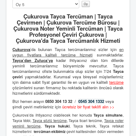
Lütfen
oylayın
Çukurova Tayca Tercüman | Tayca
Çevirmen | Çukurova Tercüme Bürosu |
Çukurova Noter Yeminli Tercüman | Tayca
Profesyonel Çeviri Çukurova |
Çukurova'da Tayca Tercümanlık Hizmeti
Çukurova
’da bulunan Tayca tercümanlarımız sizler için
en
uygun fiyatlara kaliteli
tercüme hizmeti
sunmaktadırlar.
Tayca’dan
Zuluca’ya
kadar ihtiyacınız olan tüm dillerde
yeminli tercümanlarımız bünyemizde mevcuttur. Tayca
tercümanlarımız ofiste bulunmakta olup sizler için 7/24
Tayca
çeviri
yapmaktadırlar. Kurumsal veya bireysel müşterilerimiz
için daima sabit fiyat garantisi ile en uygun ve kaliteli
tercüme
çözümlerini sunan firmamız bu noktada kalitenin öncüsü olarak
hizmetlerini sürdürmektedir.
Bizi hemen arayın
0850 304 13 32
/
0545 304 1332
veya
şimdi çeviri metinleriniz için
ücretsiz bir fiyat teklifi alın >>
Çukurova’da ihtiyacınız olabilecek her konuda
Tayca simultane
,
Tayca tıbbi,
Tayca sözlü tercüme
, Tayca ticari tercüme,
Tayca noter
yeminli tercüme
,
Tayca hukuki
, Tayca teknik, Tayca refakat
hizmetlerini
tercüman ekibimiz
çeviri kalitesinden ödün vermeden