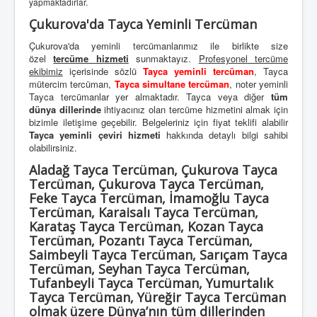
yapmaktadırlar.
Çukurova'da Tayca Yeminli Tercüman
Çukurova'da yeminli tercümanlarımız ile birlikte size
özel
tercüme hizmeti
sunmaktayız.
Profesyonel tercüme
ekibimiz
içerisinde sözlü
Tayca yeminli tercüman
, Tayca
mütercim tercüman,
Tayca simultane tercüman
, noter yeminli
Tayca tercümanlar yer almaktadır. Tayca veya diğer
tüm
dünya dillerinde
ihtiyacınız olan tercüme hizmetini almak için
bizimle iletişime geçebilir. Belgeleriniz için fiyat teklifi alabilir
Tayca yeminli çeviri hizmeti
hakkında detaylı bilgi sahibi
olabilirsiniz.
Aladağ Tayca Tercüman, Çukurova Tayca
Tercüman, Çukurova Tayca Tercüman,
Feke Tayca Tercüman, İmamoğlu Tayca
Tercüman, Karaisalı Tayca Tercüman,
Karataş Tayca Tercüman, Kozan Tayca
Tercüman, Pozantı Tayca Tercüman,
Saimbeyli Tayca Tercüman, Sarıçam Tayca
Tercüman, Seyhan Tayca Tercüman,
Tufanbeyli Tayca Tercüman, Yumurtalık
Tayca Tercüman, Yüreğir Tayca Tercüman
olmak üzere Dünya’nın tüm dillerinden