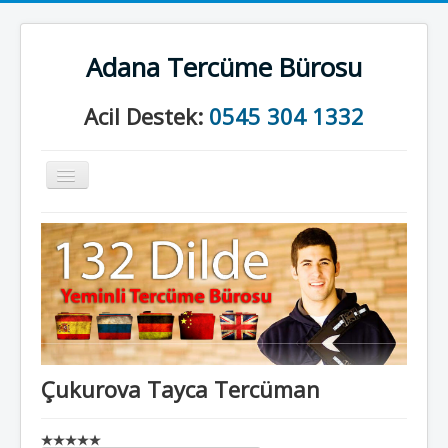
Adana Tercüme Bürosu
Acil Destek:
0545 304 1332
Gezinme
geçişini
değiştir
Anasayfa
Kurumsal
Neler Yapıyoruz?
İletişim
Çukurova Tayca Tercüman