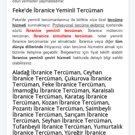
ödün vermeden yapmaktadırlar.
Feke'de İbranice Yeminli Tercüman
Feke'de yeminli tercümanlarımız ile birlikte size özel
tercüme
hizmeti
sunmaktayız.
Profesyonel tercüme ekibimiz
içerisinde
sözlü
İbranice yeminli tercüman
, İbranice mütercim
tercüman,
İbranice simultane tercüman
, noter yeminli
İbranice tercümanlar yer almaktadır. İbranice veya diğer
tüm
dünya dillerinde
ihtiyacınız olan tercüme hizmetini almak için
bizimle iletişime geçebilir. Belgeleriniz için fiyat teklifi alabilir
İbranice yeminli çeviri hizmeti
hakkında detaylı bilgi sahibi
olabilirsiniz.
Aladağ İbranice Tercüman, Ceyhan
İbranice Tercüman, Çukurova İbranice
Tercüman, Feke İbranice Tercüman,
İmamoğlu İbranice Tercüman, Karaisalı
İbranice Tercüman, Karataş İbranice
Tercüman, Kozan İbranice Tercüman,
Pozantı İbranice Tercüman, Saimbeyli
İbranice Tercüman, Sarıçam İbranice
Tercüman, Seyhan İbranice Tercüman,
Tufanbeyli İbranice Tercüman, Yumurtalık
İbranice Tercüman, Yüreğir İbranice