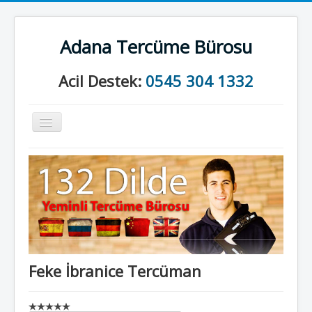
Adana Tercüme Bürosu
Acil Destek:
0545 304 1332
Gezinme
geçişini
değiştir
Anasayfa
Kurumsal
Neler Yapıyoruz?
İletişim
Feke İbranice Tercüman