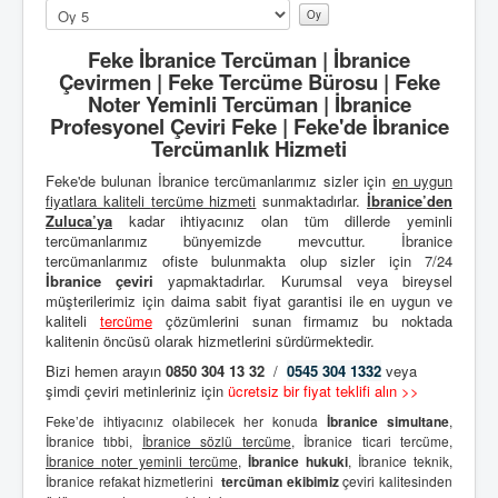
Lütfen
oylayın
Feke İbranice Tercüman | İbranice
Çevirmen | Feke Tercüme Bürosu | Feke
Noter Yeminli Tercüman | İbranice
Profesyonel Çeviri Feke | Feke'de İbranice
Tercümanlık Hizmeti
Feke'de bulunan İbranice tercümanlarımız sizler için
en uygun
fiyatlara kaliteli
tercüme hizmeti
sunmaktadırlar.
İbranice’den
Zuluca’ya
kadar ihtiyacınız olan tüm dillerde yeminli
tercümanlarımız bünyemizde mevcuttur. İbranice
tercümanlarımız ofiste bulunmakta olup sizler için 7/24
İbranice çeviri
yapmaktadırlar. Kurumsal veya bireysel
müşterilerimiz için daima sabit fiyat garantisi ile en uygun ve
kaliteli
tercüme
çözümlerini sunan firmamız bu noktada
kalitenin öncüsü olarak hizmetlerini sürdürmektedir.
Bizi hemen arayın
0850 304 13 32
/
0545 304 1332
veya
şimdi çeviri metinleriniz için
ücretsiz bir fiyat teklifi alın >>
Feke’de ihtiyacınız olabilecek her konuda
İbranice simultane
,
İbranice tıbbi,
İbranice sözlü tercüme
, İbranice ticari tercüme,
İbranice noter yeminli tercüme
,
İbranice hukuki
, İbranice teknik,
İbranice refakat hizmetlerini
tercüman ekibimiz
çeviri kalitesinden