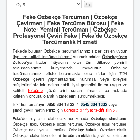
Lütfen
oylayın
Feke Özbekçe Tercüman | Özbekçe
Çevirmen | Feke Tercüme Bürosu | Feke
Noter Yeminli Tercüman | Özbekçe
Profesyonel Çeviri Feke | Feke'de Özbekçe
Tercümanlık Hizmeti
Feke'de bulunan Özbekçe tercümanlarımız sizler için
en uygun
fiyatlara kaliteli
tercüme hizmeti
sunmaktadırlar.
Özbekçe’den
Zuluca’ya
kadar ihtiyacınız olan tüm dillerde yeminli
tercümanlarımız bünyemizde mevcuttur. Özbekçe
tercümanlarımız ofiste bulunmakta olup sizler için 7/24
Özbekçe çeviri
yapmaktadırlar. Kurumsal veya bireysel
müşterilerimiz için daima sabit fiyat garantisi ile en uygun ve
kaliteli
tercüme
çözümlerini sunan firmamız bu noktada
kalitenin öncüsü olarak hizmetlerini sürdürmektedir.
Bizi hemen arayın
0850 304 13 32
/
0545 304 1332
veya
şimdi çeviri metinleriniz için
ücretsiz bir fiyat teklifi alın >>
Feke’de ihtiyacınız olabilecek her konuda
Özbekçe simultane
,
Özbekçe tıbbi,
Özbekçe sözlü tercüme
, Özbekçe ticari tercüme,
Özbekçe noter yeminli tercüme
,
Özbekçe hukuki
, Özbekçe teknik,
Özbekçe refakat hizmetlerini
tercüman ekibimiz
çeviri kalitesinden