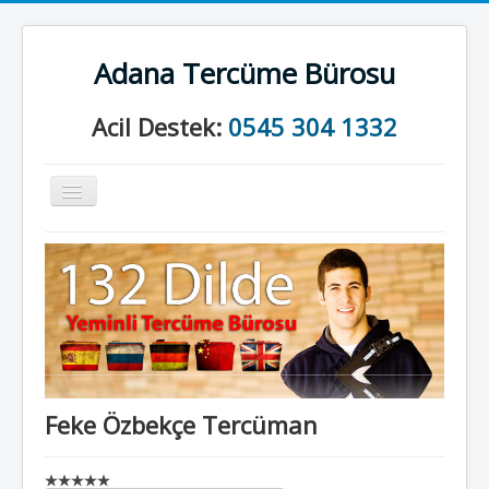
Adana Tercüme Bürosu
Acil Destek:
0545 304 1332
Gezinme
geçişini
değiştir
Anasayfa
Kurumsal
Neler Yapıyoruz?
İletişim
Feke Özbekçe Tercüman