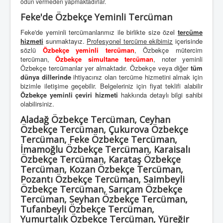
ödün vermeden yapmaktadırlar.
Feke'de Özbekçe Yeminli Tercüman
Feke'de yeminli tercümanlarımız ile birlikte size özel
tercüme
hizmeti
sunmaktayız.
Profesyonel tercüme ekibimiz
içerisinde
sözlü
Özbekçe yeminli tercüman
, Özbekçe mütercim
tercüman,
Özbekçe simultane tercüman
, noter yeminli
Özbekçe tercümanlar yer almaktadır. Özbekçe veya diğer
tüm
dünya dillerinde
ihtiyacınız olan tercüme hizmetini almak için
bizimle iletişime geçebilir. Belgeleriniz için fiyat teklifi alabilir
Özbekçe yeminli çeviri hizmeti
hakkında detaylı bilgi sahibi
olabilirsiniz.
Aladağ Özbekçe Tercüman, Ceyhan
Özbekçe Tercüman, Çukurova Özbekçe
Tercüman, Feke Özbekçe Tercüman,
İmamoğlu Özbekçe Tercüman, Karaisalı
Özbekçe Tercüman, Karataş Özbekçe
Tercüman, Kozan Özbekçe Tercüman,
Pozantı Özbekçe Tercüman, Saimbeyli
Özbekçe Tercüman, Sarıçam Özbekçe
Tercüman, Seyhan Özbekçe Tercüman,
Tufanbeyli Özbekçe Tercüman,
Yumurtalık Özbekçe Tercüman, Yüreğir