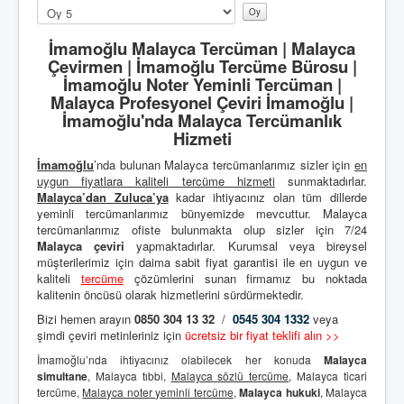
Lütfen
oylayın
İmamoğlu Malayca Tercüman | Malayca
Çevirmen | İmamoğlu Tercüme Bürosu |
İmamoğlu Noter Yeminli Tercüman |
Malayca Profesyonel Çeviri İmamoğlu |
İmamoğlu'nda Malayca Tercümanlık
Hizmeti
İmamoğlu
’nda bulunan Malayca tercümanlarımız sizler için
en
uygun fiyatlara kaliteli
tercüme hizmeti
sunmaktadırlar.
Malayca’dan
Zuluca’ya
kadar ihtiyacınız olan tüm dillerde
yeminli tercümanlarımız bünyemizde mevcuttur. Malayca
tercümanlarımız ofiste bulunmakta olup sizler için 7/24
Malayca çeviri
yapmaktadırlar. Kurumsal veya bireysel
müşterilerimiz için daima sabit fiyat garantisi ile en uygun ve
kaliteli
tercüme
çözümlerini sunan firmamız bu noktada
kalitenin öncüsü olarak hizmetlerini sürdürmektedir.
Bizi hemen arayın
0850 304 13 32
/
0545 304 1332
veya
şimdi çeviri metinleriniz için
ücretsiz bir fiyat teklifi alın >>
İmamoğlu’nda ihtiyacınız olabilecek her konuda
Malayca
simultane
, Malayca tıbbi,
Malayca sözlü tercüme
, Malayca ticari
tercüme,
Malayca noter yeminli tercüme
,
Malayca hukuki
, Malayca