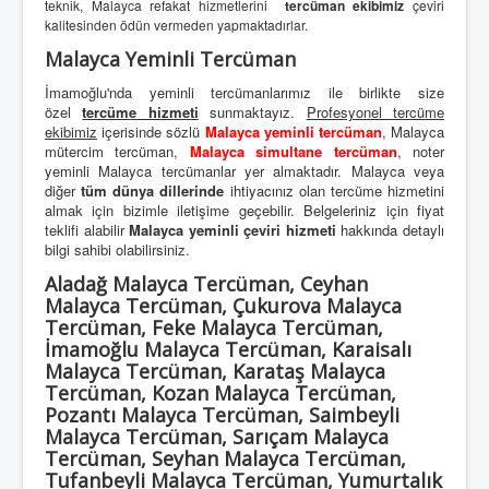
teknik, Malayca refakat hizmetlerini
tercüman ekibimiz
çeviri
kalitesinden ödün vermeden yapmaktadırlar.
Malayca Yeminli Tercüman
İmamoğlu'nda yeminli tercümanlarımız ile birlikte size
özel
tercüme hizmeti
sunmaktayız.
Profesyonel tercüme
ekibimiz
içerisinde sözlü
Malayca yeminli tercüman
, Malayca
mütercim tercüman,
Malayca simultane tercüman
, noter
yeminli Malayca tercümanlar yer almaktadır. Malayca veya
diğer
tüm dünya dillerinde
ihtiyacınız olan tercüme hizmetini
almak için bizimle iletişime geçebilir. Belgeleriniz için fiyat
teklifi alabilir
Malayca yeminli çeviri hizmeti
hakkında detaylı
bilgi sahibi olabilirsiniz.
Aladağ Malayca Tercüman, Ceyhan
Malayca Tercüman, Çukurova Malayca
Tercüman, Feke Malayca Tercüman,
İmamoğlu Malayca Tercüman, Karaisalı
Malayca Tercüman, Karataş Malayca
Tercüman, Kozan Malayca Tercüman,
Pozantı Malayca Tercüman, Saimbeyli
Malayca Tercüman, Sarıçam Malayca
Tercüman, Seyhan Malayca Tercüman,
Tufanbeyli Malayca Tercüman, Yumurtalık