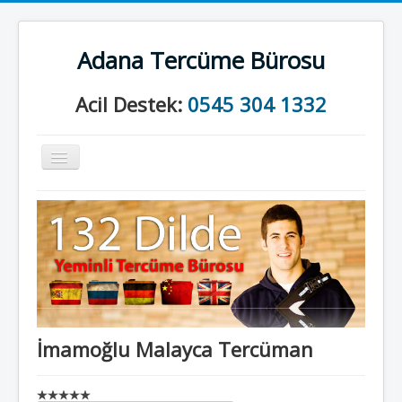
Adana Tercüme Bürosu
Acil Destek:
0545 304 1332
Gezinme
geçişini
değiştir
Anasayfa
Kurumsal
Neler Yapıyoruz?
İletişim
İmamoğlu Malayca Tercüman