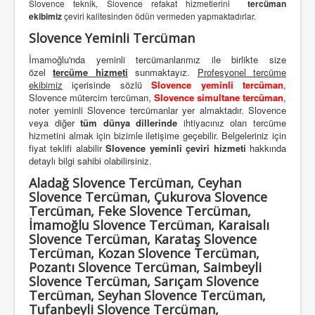
Slovence teknik, Slovence refakat hizmetlerini
tercüman
ekibimiz
çeviri kalitesinden ödün vermeden yapmaktadırlar.
Slovence Yeminli Tercüman
İmamoğlu'nda yeminli tercümanlarımız ile birlikte size
özel
tercüme hizmeti
sunmaktayız.
Profesyonel tercüme
ekibimiz
içerisinde sözlü
Slovence yeminli tercüman
,
Slovence mütercim tercüman,
Slovence simultane tercüman
,
noter yeminli Slovence tercümanlar yer almaktadır. Slovence
veya diğer
tüm dünya dillerinde
ihtiyacınız olan tercüme
hizmetini almak için bizimle iletişime geçebilir. Belgeleriniz için
fiyat teklifi alabilir
Slovence yeminli çeviri hizmeti
hakkında
detaylı bilgi sahibi olabilirsiniz.
Aladağ Slovence Tercüman, Ceyhan
Slovence Tercüman, Çukurova Slovence
Tercüman, Feke Slovence Tercüman,
İmamoğlu Slovence Tercüman, Karaisalı
Slovence Tercüman, Karataş Slovence
Tercüman, Kozan Slovence Tercüman,
Pozantı Slovence Tercüman, Saimbeyli
Slovence Tercüman, Sarıçam Slovence
Tercüman, Seyhan Slovence Tercüman,
Tufanbeyli Slovence Tercüman,