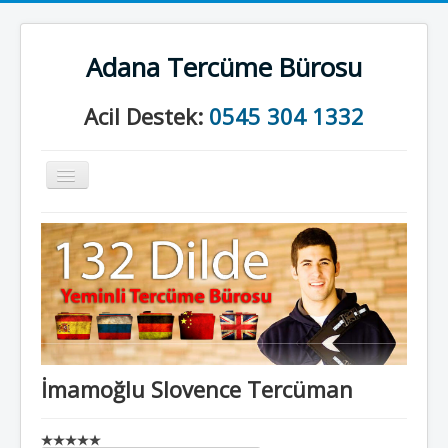
Adana Tercüme Bürosu
Acil Destek:
0545 304 1332
Gezinme
geçişini
değiştir
Anasayfa
Kurumsal
Neler Yapıyoruz?
İletişim
İmamoğlu Slovence Tercüman