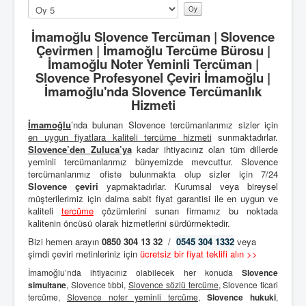
Lütfen
oylayın
İmamoğlu Slovence Tercüman | Slovence
Çevirmen | İmamoğlu Tercüme Bürosu |
İmamoğlu Noter Yeminli Tercüman |
Slovence Profesyonel Çeviri İmamoğlu |
İmamoğlu'nda Slovence Tercümanlık
Hizmeti
İmamoğlu
’nda bulunan Slovence tercümanlarımız sizler için
en uygun fiyatlara kaliteli
tercüme hizmeti
sunmaktadırlar.
Slovence’den
Zuluca’ya
kadar ihtiyacınız olan tüm dillerde
yeminli tercümanlarımız bünyemizde mevcuttur. Slovence
tercümanlarımız ofiste bulunmakta olup sizler için 7/24
Slovence çeviri
yapmaktadırlar. Kurumsal veya bireysel
müşterilerimiz için daima sabit fiyat garantisi ile en uygun ve
kaliteli
tercüme
çözümlerini sunan firmamız bu noktada
kalitenin öncüsü olarak hizmetlerini sürdürmektedir.
Bizi hemen arayın
0850 304 13 32
/
0545 304 1332
veya
şimdi çeviri metinleriniz için
ücretsiz bir fiyat teklifi alın >>
İmamoğlu’nda ihtiyacınız olabilecek her konuda
Slovence
simultane
, Slovence tıbbi,
Slovence sözlü tercüme
, Slovence ticari
tercüme,
Slovence noter yeminli tercüme
,
Slovence hukuki
,