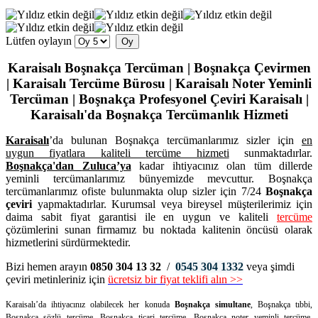
Lütfen oylayın
Karaisalı Boşnakça Tercüman | Boşnakça Çevirmen
| Karaisalı Tercüme Bürosu | Karaisalı Noter Yeminli
Tercüman | Boşnakça Profesyonel Çeviri Karaisalı |
Karaisalı'da Boşnakça Tercümanlık Hizmeti
Karaisalı
’da bulunan Boşnakça tercümanlarımız sizler için
en
uygun fiyatlara kaliteli
tercüme hizmeti
sunmaktadırlar.
Boşnakça'dan
Zuluca’ya
kadar ihtiyacınız olan tüm dillerde
yeminli tercümanlarımız bünyemizde mevcuttur. Boşnakça
tercümanlarımız ofiste bulunmakta olup sizler için 7/24
Boşnakça
çeviri
yapmaktadırlar. Kurumsal veya bireysel müşterilerimiz için
daima sabit fiyat garantisi ile en uygun ve kaliteli
tercüme
çözümlerini sunan firmamız bu noktada kalitenin öncüsü olarak
hizmetlerini sürdürmektedir.
Bizi hemen arayın
0850 304 13 32
/
0545 304 1332
veya şimdi
çeviri metinleriniz için
ücretsiz bir fiyat teklifi alın >>
Karaisalı’da ihtiyacınız olabilecek her konuda
Boşnakça simultane
, Boşnakça tıbbi,
Boşnakça sözlü tercüme
, Boşnakça ticari tercüme,
Boşnakça noter yeminli tercüme
,