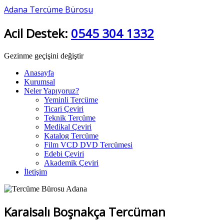
Adana Tercüme Bürosu
Acil Destek:
0545 304 1332
Gezinme geçişini değiştir
Anasayfa
Kurumsal
Neler Yapıyoruz?
Yeminli Tercüme
Ticari Çeviri
Teknik Tercüme
Medikal Çeviri
Katalog Tercüme
Film VCD DVD Tercümesi
Edebi Çeviri
Akademik Çeviri
İletişim
Karaisalı Boşnakça Tercüman