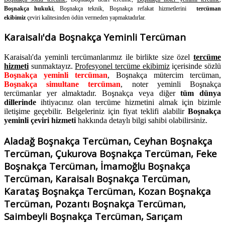
Boşnakça hukuki
, Boşnakça teknik, Boşnakça refakat hizmetlerini
tercüman
ekibimiz
çeviri kalitesinden ödün vermeden yapmaktadırlar.
Karaisalı'da Boşnakça Yeminli Tercüman
Karaisalı'da yeminli tercümanlarımız ile birlikte size özel
tercüme
hizmeti
sunmaktayız.
Profesyonel tercüme ekibimiz
içerisinde sözlü
Boşnakça yeminli tercüman
, Boşnakça mütercim tercüman,
Boşnakça simultane tercüman
, noter yeminli Boşnakça
tercümanlar yer almaktadır. Boşnakça veya diğer
tüm dünya
dillerinde
ihtiyacınız olan tercüme hizmetini almak için bizimle
iletişime geçebilir. Belgeleriniz için fiyat teklifi alabilir
Boşnakça
yeminli çeviri hizmeti
hakkında detaylı bilgi sahibi olabilirsiniz.
Aladağ Boşnakça Tercüman, Ceyhan Boşnakça
Tercüman, Çukurova Boşnakça Tercüman, Feke
Boşnakça Tercüman, İmamoğlu Boşnakça
Tercüman, Karaisalı Boşnakça Tercüman,
Karataş Boşnakça Tercüman, Kozan Boşnakça
Tercüman, Pozantı Boşnakça Tercüman,
Saimbeyli Boşnakça Tercüman, Sarıçam