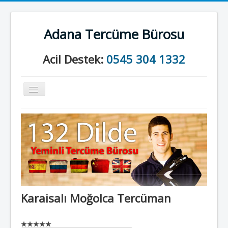
Adana Tercüme Bürosu
Acil Destek:
0545 304 1332
Gezinme
geçişini
değiştir
Anasayfa
Kurumsal
Neler Yapıyoruz?
İletişim
Karaisalı Moğolca Tercüman