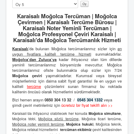
Lütfen
oylayın
Karaisalı Moğolca Tercüman | Moğolca
Çevirmen | Karaisalı Tercüme Bürosu |
Karaisalı Noter Yeminli Tercüman |
Moğolca Profesyonel Çeviri Karaisalı |
Karaisalı'da Moğolca Tercümanlık Hizmeti
Karaisalı
’da bulunan Moğolca tercümanlarımız sizler için
en
uygun fiyatlara kaliteli
tercüme hizmeti
sunmaktadırlar.
Moğolca’dan
Zuluca’ya
kadar ihtiyacınız olan tüm dillerde
yeminli tercümanlarımız bünyemizde mevcuttur. Moğolca
tercümanlarımız ofiste bulunmakta olup sizler için 7/24
Moğolca çeviri
yapmaktadırlar. Kurumsal veya bireysel
müşterilerimiz için daima sabit fiyat garantisi ile en uygun ve
kaliteli
tercüme
çözümlerini sunan firmamız bu noktada
kalitenin öncüsü olarak hizmetlerini sürdürmektedir.
Bizi hemen arayın
0850 304 13 32
/
0545 304 1332
veya
şimdi çeviri metinleriniz için
ücretsiz bir fiyat teklifi alın >>
Karaisalı’da ihtiyacınız olabilecek her konuda
Moğolca simultane
,
Moğolca tıbbi,
Moğolca sözlü tercüme
, Moğolca ticari tercüme,
Moğolca noter yeminli tercüme
,
Moğolca hukuki
, Moğolca teknik,
Moğolca refakat hizmetlerini
tercüman ekibimiz
çeviri kalitesinden