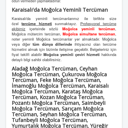
ödün vermeden yapmaktadırlar.
Karaisalı'da Moğolca Yeminli Tercüman
Karaisalı'da yeminli tercümanlarımız ile birlikte size
özel
tercüme hizmeti
sunmaktayız.
Profesyonel tercüme
ekibimiz
içerisinde sözlü
Moğolca yeminli tercüman
,
Moğolca mütercim tercüman,
Moğolca simultane tercüman
,
noter yeminli Moğolca tercümanlar yer almaktadır. Moğolca
veya diğer
tüm dünya dillerinde
ihtiyacınız olan tercüme
hizmetini almak için bizimle iletişime geçebilir. Belgeleriniz için
fiyat teklifi alabilir
Moğolca yeminli çeviri hizmeti
hakkında
detaylı bilgi sahibi olabilirsiniz.
Aladağ Moğolca Tercüman, Ceyhan
Moğolca Tercüman, Çukurova Moğolca
Tercüman, Feke Moğolca Tercüman,
İmamoğlu Moğolca Tercüman, Karaisalı
Moğolca Tercüman, Karataş Moğolca
Tercüman, Kozan Moğolca Tercüman,
Pozantı Moğolca Tercüman, Saimbeyli
Moğolca Tercüman, Sarıçam Moğolca
Tercüman, Seyhan Moğolca Tercüman,
Tufanbeyli Moğolca Tercüman,
Yumurtalık Moğolca Tercüman, Yüreğir