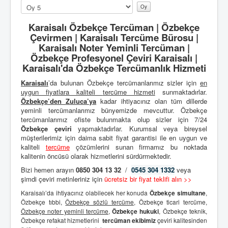
Lütfen
oylayın
Karaisalı Özbekçe Tercüman | Özbekçe
Çevirmen | Karaisalı Tercüme Bürosu |
Karaisalı Noter Yeminli Tercüman |
Özbekçe Profesyonel Çeviri Karaisalı |
Karaisalı'da Özbekçe Tercümanlık Hizmeti
Karaisalı
’da bulunan Özbekçe tercümanlarımız sizler için
en
uygun fiyatlara kaliteli
tercüme hizmeti
sunmaktadırlar.
Özbekçe’den
Zuluca’ya
kadar ihtiyacınız olan tüm dillerde
yeminli tercümanlarımız bünyemizde mevcuttur. Özbekçe
tercümanlarımız ofiste bulunmakta olup sizler için 7/24
Özbekçe çeviri
yapmaktadırlar. Kurumsal veya bireysel
müşterilerimiz için daima sabit fiyat garantisi ile en uygun ve
kaliteli
tercüme
çözümlerini sunan firmamız bu noktada
kalitenin öncüsü olarak hizmetlerini sürdürmektedir.
Bizi hemen arayın
0850 304 13 32
/
0545 304 1332
veya
şimdi çeviri metinleriniz için
ücretsiz bir fiyat teklifi alın >>
Karaisalı’da ihtiyacınız olabilecek her konuda
Özbekçe simultane
,
Özbekçe tıbbi,
Özbekçe sözlü tercüme
, Özbekçe ticari tercüme,
Özbekçe noter yeminli tercüme
,
Özbekçe hukuki
, Özbekçe teknik,
Özbekçe refakat hizmetlerini
tercüman ekibimiz
çeviri kalitesinden