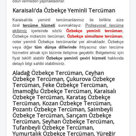
ödün vermeden yapmaktadırlar.
Karaisalı'da Özbekçe Yeminli Tercüman
Karaisalı'da yeminli tercümanlarımız ile birlikte size
özel
tercüme hizmeti
sunmaktayız.
Profesyonel tercüme
ekibimiz
içerisinde sözlü
Özbekçe yeminli tercüman
,
Özbekçe mütercim tercüman,
Özbekçe simultane tercüman
,
noter yeminli Özbekçe tercümanlar yer almaktadır. Özbekçe
veya diğer
tüm dünya dillerinde
ihtiyacınız olan tercüme
hizmetini almak için bizimle iletişime geçebilir. Belgeleriniz için
fiyat teklifi alabilir
Özbekçe yeminli çeviri hizmeti
hakkında
detaylı bilgi sahibi olabilirsiniz.
Aladağ Özbekçe Tercüman, Ceyhan
Özbekçe Tercüman, Çukurova Özbekçe
Tercüman, Feke Özbekçe Tercüman,
İmamoğlu Özbekçe Tercüman, Karaisalı
Özbekçe Tercüman, Karataş Özbekçe
Tercüman, Kozan Özbekçe Tercüman,
Pozantı Özbekçe Tercüman, Saimbeyli
Özbekçe Tercüman, Sarıçam Özbekçe
Tercüman, Seyhan Özbekçe Tercüman,
Tufanbeyli Özbekçe Tercüman,
Yumurtalık Özbekçe Tercüman, Yüreğir