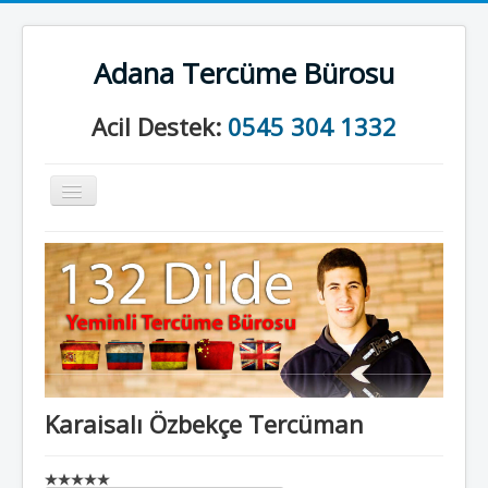
Adana Tercüme Bürosu
Acil Destek:
0545 304 1332
Gezinme
geçişini
değiştir
Anasayfa
Kurumsal
Neler Yapıyoruz?
İletişim
Karaisalı Özbekçe Tercüman