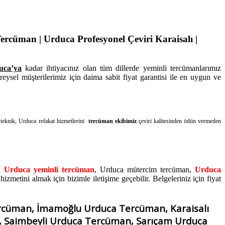
ercüman | Urduca Profesyonel Çeviri Karaisalı |
uca’ya
kadar ihtiyacınız olan tüm dillerde yeminli tercümanlarımız
ysel müşterilerimiz için daima sabit fiyat garantisi ile en uygun ve
teknik, Urduca refakat hizmetlerini
tercüman ekibimiz
çeviri kalitesinden ödün vermeden
lü
Urduca yeminli tercüman
, Urduca mütercim tercüman,
Urduca
izmetini almak için bizimle iletişime geçebilir. Belgeleriniz için fiyat
cüman, İmamoğlu Urduca Tercüman, Karaisalı
 Saimbeyli Urduca Tercüman, Sarıçam Urduca