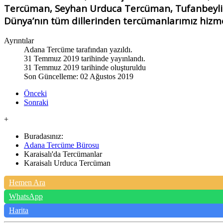
Tercüman, Seyhan Urduca Tercüman, Tufanbeyli
Dünya’nın tüm dillerinden tercümanlarımız hizmet
Ayrıntılar
Adana Tercüme
tarafından yazıldı.
31 Temmuz 2019 tarihinde yayınlandı.
31 Temmuz 2019 tarihinde oluşturuldu
Son Güncelleme: 02 Ağustos 2019
Önceki
Sonraki
+
Buradasınız:
Adana Tercüme Bürosu
Karaisalı'da Tercümanlar
Karaisalı Urduca Tercüman
Hemen Ara
WhatsApp
Harita