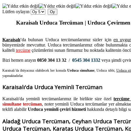
Lütfen oylayın
Karaisalı Urduca Tercüman | Urduca Çevirmen | 
Karaisalı
’da bulunan Urduca tercümanlarımız sizler için
en uygun 
bünyemizde mevcuttur. Urduca tercümanlarımız ofiste bulunmakta o
kaliteli
tercüme
çözümlerini sunan firmamız bu noktada kalitenin öncüs
Bizi hemen arayın
0850 304 13 32
/
0545 304 1332
veya şimdi çevir
Karaisalı’da ihtiyacınız olabilecek her konuda
Urduca simultane
, Urduca tıbbi,
Urduca sö
yapmaktadırlar.
Karaisalı'da Urduca Yeminli Tercüman
Karaisalı'da yeminli tercümanlarımız ile birlikte size özel
tercüme 
simultane tercüman
, noter yeminli Urduca tercümanlar yer almakta
teklifi alabilir
Urduca yeminli çeviri hizmeti
hakkında detaylı bilgi sa
Aladağ Urduca Tercüman, Ceyhan Urduca Tercüm
Urduca Tercüman, Karataş Urduca Tercüman, Ko