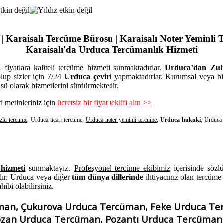
Karaisalı Tercüme Bürosu | Karaisalı Noter Yeminli T
Karaisalı'da Urduca Tercümanlık Hizmeti
fiyatlara kaliteli
tercüme hizmeti
sunmaktadırlar.
Urduca’dan
Zul
lup sizler için 7/24
Urduca çeviri
yapmaktadırlar. Kurumsal veya bire
ü olarak hizmetlerini sürdürmektedir.
i metinleriniz için
ücretsiz bir fiyat teklifi alın >>
zlü tercüme
, Urduca ticari tercüme,
Urduca noter yeminli tercüme
,
Urduca hukuki
, Urduca 
hizmeti
sunmaktayız.
Profesyonel tercüme ekibimiz
içerisinde söz
dır. Urduca veya diğer
tüm dünya dillerinde
ihtiyacınız olan tercüme h
hibi olabilirsiniz.
an, Çukurova Urduca Tercüman, Feke Urduca Ter
zan Urduca Tercüman, Pozantı Urduca Tercüman,