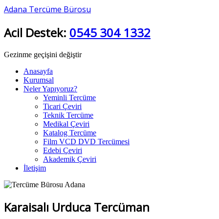
Adana Tercüme Bürosu
Acil Destek:
0545 304 1332
Gezinme geçişini değiştir
Anasayfa
Kurumsal
Neler Yapıyoruz?
Yeminli Tercüme
Ticari Çeviri
Teknik Tercüme
Medikal Çeviri
Katalog Tercüme
Film VCD DVD Tercümesi
Edebi Çeviri
Akademik Çeviri
İletişim
Karaisalı Urduca Tercüman