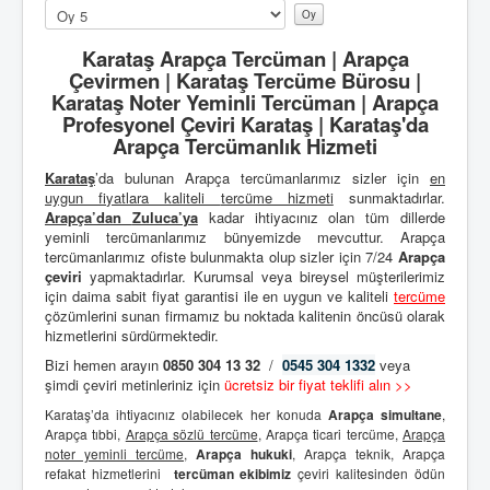
Lütfen
oylayın
Karataş Arapça Tercüman | Arapça
Çevirmen | Karataş Tercüme Bürosu |
Karataş Noter Yeminli Tercüman | Arapça
Profesyonel Çeviri Karataş | Karataş'da
Arapça Tercümanlık Hizmeti
Karataş
’da bulunan Arapça tercümanlarımız sizler için
en
uygun fiyatlara kaliteli
tercüme hizmeti
sunmaktadırlar.
Arapça’dan
Zuluca’ya
kadar ihtiyacınız olan tüm dillerde
yeminli tercümanlarımız bünyemizde mevcuttur. Arapça
tercümanlarımız ofiste bulunmakta olup sizler için 7/24
Arapça
çeviri
yapmaktadırlar. Kurumsal veya bireysel müşterilerimiz
için daima sabit fiyat garantisi ile en uygun ve kaliteli
tercüme
çözümlerini sunan firmamız bu noktada kalitenin öncüsü olarak
hizmetlerini sürdürmektedir.
Bizi hemen arayın
0850 304 13 32
/
0545 304 1332
veya
şimdi çeviri metinleriniz için
ücretsiz bir fiyat teklifi alın >>
Karataş’da ihtiyacınız olabilecek her konuda
Arapça simultane
,
Arapça tıbbi,
Arapça sözlü tercüme
, Arapça ticari tercüme,
Arapça
noter yeminli tercüme
,
Arapça hukuki
, Arapça teknik, Arapça
refakat hizmetlerini
tercüman ekibimiz
çeviri kalitesinden ödün