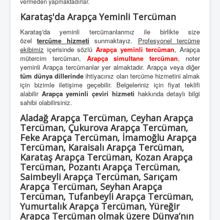
vermeden yapmaktadırlar.
Karataş'da Arapça Yeminli Tercüman
Karataş'da yeminli tercümanlarımız ile birlikte size
özel
tercüme hizmeti
sunmaktayız.
Profesyonel tercüme
ekibimiz
içerisinde sözlü
Arapça yeminli tercüman
, Arapça
mütercim tercüman,
Arapça simultane tercüman
, noter
yeminli Arapça tercümanlar yer almaktadır. Arapça veya diğer
tüm dünya dillerinde
ihtiyacınız olan tercüme hizmetini almak
için bizimle iletişime geçebilir. Belgeleriniz için fiyat teklifi
alabilir
Arapça yeminli çeviri hizmeti
hakkında detaylı bilgi
sahibi olabilirsiniz.
Aladağ Arapça Tercüman, Ceyhan Arapça
Tercüman, Çukurova Arapça Tercüman,
Feke Arapça Tercüman, İmamoğlu Arapça
Tercüman, Karaisalı Arapça Tercüman,
Karataş Arapça Tercüman, Kozan Arapça
Tercüman, Pozantı Arapça Tercüman,
Saimbeyli Arapça Tercüman, Sarıçam
Arapça Tercüman, Seyhan Arapça
Tercüman, Tufanbeyli Arapça Tercüman,
Yumurtalık Arapça Tercüman, Yüreğir
Arapça Tercüman olmak üzere Dünya’nın