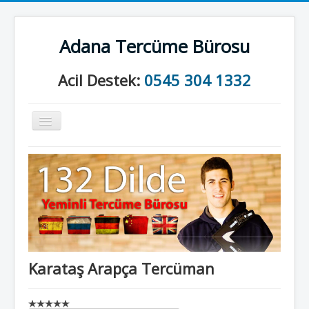
Adana Tercüme Bürosu
Acil Destek:
0545 304 1332
Gezinme
geçişini
değiştir
Anasayfa
Kurumsal
Neler Yapıyoruz?
İletişim
Karataş Arapça Tercüman