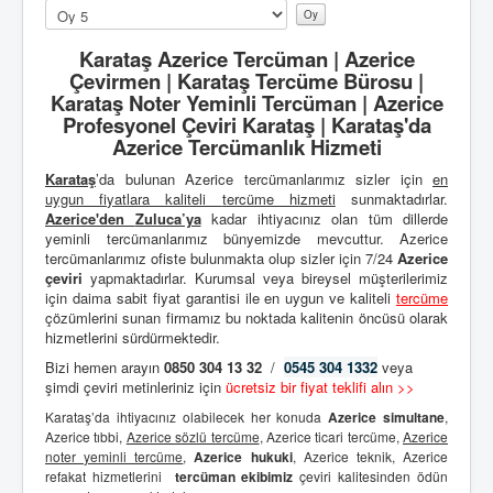
Lütfen
oylayın
Karataş Azerice Tercüman | Azerice
Çevirmen | Karataş Tercüme Bürosu |
Karataş Noter Yeminli Tercüman | Azerice
Profesyonel Çeviri Karataş | Karataş'da
Azerice Tercümanlık Hizmeti
Karataş
’da bulunan Azerice tercümanlarımız sizler için
en
uygun fiyatlara kaliteli
tercüme hizmeti
sunmaktadırlar.
Azerice'den
Zuluca’ya
kadar ihtiyacınız olan tüm dillerde
yeminli tercümanlarımız bünyemizde mevcuttur. Azerice
tercümanlarımız ofiste bulunmakta olup sizler için 7/24
Azerice
çeviri
yapmaktadırlar. Kurumsal veya bireysel müşterilerimiz
için daima sabit fiyat garantisi ile en uygun ve kaliteli
tercüme
çözümlerini sunan firmamız bu noktada kalitenin öncüsü olarak
hizmetlerini sürdürmektedir.
Bizi hemen arayın
0850 304 13 32
/
0545 304 1332
veya
şimdi çeviri metinleriniz için
ücretsiz bir fiyat teklifi alın >>
Karataş’da ihtiyacınız olabilecek her konuda
Azerice simultane
,
Azerice tıbbi,
Azerice sözlü tercüme
, Azerice ticari tercüme,
Azerice
noter yeminli tercüme
,
Azerice hukuki
, Azerice teknik, Azerice
refakat hizmetlerini
tercüman ekibimiz
çeviri kalitesinden ödün