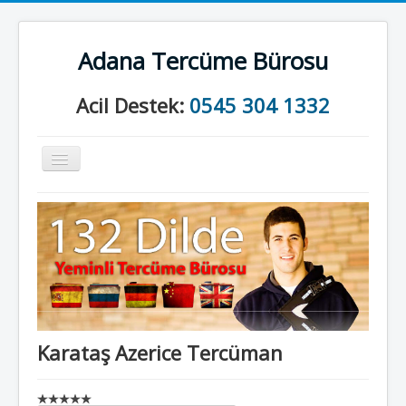
Adana Tercüme Bürosu
Acil Destek:
0545 304 1332
Gezinme
geçişini
değiştir
Anasayfa
Kurumsal
Neler Yapıyoruz?
İletişim
Karataş Azerice Tercüman