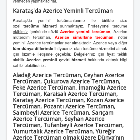
vermeden yapmaktadırlar.
Karataş'da Azerice Yeminli Tercüman
Karataş'da yeminli tercümanlarımız ile birlikte size
özel
tercüme hizmeti
sunmaktayız.
Profesyonel tercüme
ekibimiz
içerisinde sözlü
Azerice yeminli tercüman
, Azerice
mütercim tercüman,
Azerice simultane tercüman
, noter
yeminli Azerice tercümanlar yer almaktadır. Azerice veya diğer
tüm dünya dillerinde
ihtiyacınız olan tercüme hizmetini almak
için bizimle iletişime geçebilir. Belgeleriniz için fiyat teklifi
alabilir
Azerice yeminli çeviri hizmeti
hakkında detaylı bilgi
sahibi olabilirsiniz.
Aladağ Azerice Tercüman, Ceyhan Azerice
Tercüman, Çukurova Azerice Tercüman,
Feke Azerice Tercüman, İmamoğlu Azerice
Tercüman, Karaisalı Azerice Tercüman,
Karataş Azerice Tercüman, Kozan Azerice
Tercüman, Pozantı Azerice Tercüman,
Saimbeyli Azerice Tercüman, Sarıçam
Azerice Tercüman, Seyhan Azerice
Tercüman, Tufanbeyli Azerice Tercüman,
Yumurtalık Azerice Tercüman, Yüreğir
Azerice Tercüman olmak üzere Dünya’nın