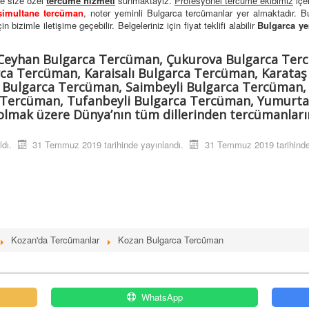
te size özel
tercüme hizmeti
sunmaktayız.
Profesyonel tercüme ekibimiz
içe
simultane tercüman
, noter yeminli Bulgarca tercümanlar yer almaktadır. 
 bizimle iletişime geçebilir. Belgeleriniz için fiyat teklifi alabilir
Bulgarca ye
Ceyhan Bulgarca Tercüman, Çukurova Bulgarca Ter
a Tercüman, Karaisalı Bulgarca Tercüman, Karataş
 Bulgarca Tercüman, Saimbeyli Bulgarca Tercüman,
Tercüman, Tufanbeyli Bulgarca Tercüman, Yumurta
lmak üzere Dünya’nın tüm dillerinden tercümanlarım
ldı.
31 Temmuz 2019 tarihinde yayınlandı.
31 Temmuz 2019 tarihinde
Kozan'da Tercümanlar
Kozan Bulgarca Tercüman
WhatsApp