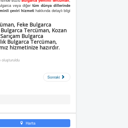
risinde sözlü
Bulgarca yeminli tercüman
,
Bulgarca veya diğer
tüm dünya dillerinde
minli çeviri hizmeti
hakkında detaylı bilgi
cüman, Feke Bulgarca
 Bulgarca Tercüman, Kozan
 Sarıçam Bulgarca
lık Bulgarca Tercüman,
ız hizmetinize hazırdır.
 oluşturuldu
Sonraki
Harita