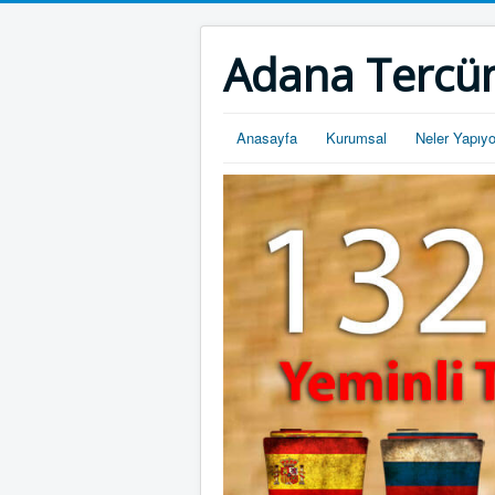
Adana Tercü
Anasayfa
Kurumsal
Neler Yapıy