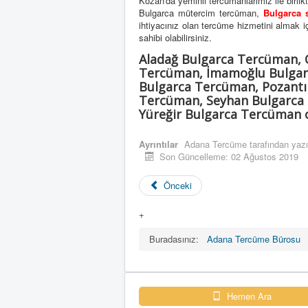
Kozan'da yeminli tercümanlarımız ile birlik
Bulgarca mütercim tercüman,
Bulgarca 
ihtiyacınız olan tercüme hizmetini almak için
sahibi olabilirsiniz.
Aladağ Bulgarca Tercüman, 
Tercüman, İmamoğlu Bulgarc
Bulgarca Tercüman, Pozantı
Tercüman, Seyhan Bulgarca 
Yüreğir Bulgarca Tercüman o
Ayrıntılar
Adana Tercüme
tarafından yazı
Son Güncelleme: 02 Ağustos 2019
Önceki
+
Buradasınız:
Adana Tercüme Bürosu
Hemen Ara