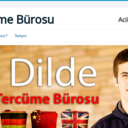
me Bürosu
Aci
oruz?
İletişim