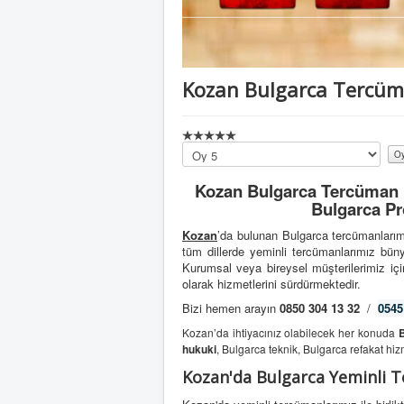
Kozan Bulgarca Tercü
Lütfen
oylayın
Kozan Bulgarca Tercüman |
Bulgarca Pr
Kozan
’da bulunan Bulgarca tercümanlarım
tüm dillerde yeminli tercümanlarımız bün
Kurumsal veya bireysel müşterilerimiz için
olarak hizmetlerini sürdürmektedir.
Bizi hemen arayın
0850 304 13 32
/
0545
Kozan’da ihtiyacınız olabilecek her konuda
B
hukuki
, Bulgarca teknik, Bulgarca refakat hiz
Kozan'da Bulgarca Yeminli 