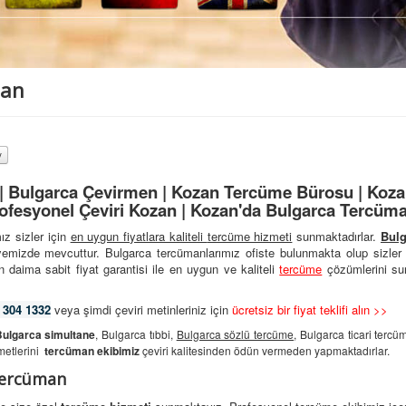
man
 Bulgarca Çevirmen | Kozan Tercüme Bürosu | Koza
ofesyonel Çeviri Kozan | Kozan'da Bulgarca Tercüma
ız sizler için
en uygun fiyatlara kaliteli
tercüme hizmeti
sunmaktadırlar.
Bulg
yemizde mevcuttur. Bulgarca tercümanlarımız ofiste bulunmakta olup sizler
 daima sabit fiyat garantisi ile en uygun ve kaliteli
tercüme
çözümlerini su
 304 1332
veya şimdi çeviri metinleriniz için
ücretsiz bir fiyat teklifi alın >>
ulgarca simultane
, Bulgarca tıbbi,
Bulgarca sözlü tercüme
, Bulgarca ticari tercü
metlerini
tercüman ekibimiz
çeviri kalitesinden ödün vermeden yapmaktadırlar.
Tercüman