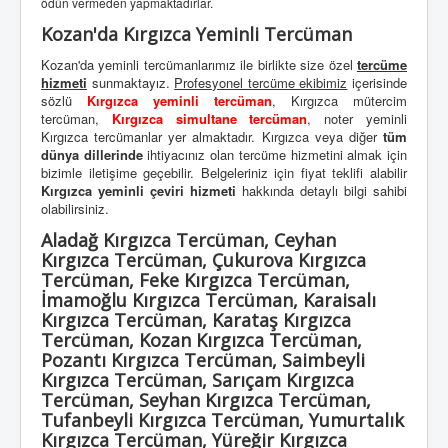
ödün vermeden yapmaktadırlar.
Kozan'da Kırgızca Yeminli Tercüman
Kozan'da yeminli tercümanlarımız ile birlikte size özel
tercüme
hizmeti
sunmaktayız.
Profesyonel tercüme ekibimiz
içerisinde
sözlü
Kırgızca yeminli tercüman
, Kırgızca mütercim
tercüman,
Kırgızca simultane tercüman
, noter yeminli
Kırgızca tercümanlar yer almaktadır. Kırgızca veya diğer
tüm
dünya dillerinde
ihtiyacınız olan tercüme hizmetini almak için
bizimle iletişime geçebilir. Belgeleriniz için fiyat teklifi alabilir
Kırgızca yeminli çeviri hizmeti
hakkında detaylı bilgi sahibi
olabilirsiniz.
Aladağ Kırgızca Tercüman, Ceyhan
Kırgızca Tercüman, Çukurova Kırgızca
Tercüman, Feke Kırgızca Tercüman,
İmamoğlu Kırgızca Tercüman, Karaisalı
Kırgızca Tercüman, Karataş Kırgızca
Tercüman, Kozan Kırgızca Tercüman,
Pozantı Kırgızca Tercüman, Saimbeyli
Kırgızca Tercüman, Sarıçam Kırgızca
Tercüman, Seyhan Kırgızca Tercüman,
Tufanbeyli Kırgızca Tercüman, Yumurtalık
Kırgızca Tercüman, Yüreğir Kırgızca