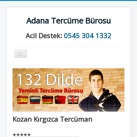
Adana Tercüme Bürosu
Acil Destek:
0545 304 1332
Gezinme
geçişini
değiştir
Anasayfa
Kurumsal
Neler Yapıyoruz?
İletişim
Kozan Kırgızca Tercüman