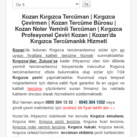
Lütfen
oylayın
Kozan Kırgızca Tercüman | Kırgızca
Çevirmen | Kozan Tercüme Bürosu |
Kozan Noter Yeminli Tercüman | Kırgızca
Profesyonel Çeviri Kozan | Kozan'da
Kırgızca Tercümanlık Hizmeti
Kozan
’da bulunan Kırgızca tercümanlarımız sizler için
en
uygun fiyatlara kaliteli
tercüme hizmeti
sunmaktadırlar.
Kırgızca’dan
Zuluca’ya
kadar ihtiyacınız olan tüm dillerde
yeminli tercümanlarımız bünyemizde mevcuttur. Kırgızca
tercümanlarımız ofiste bulunmakta olup sizler için 7/24
Kırgızca çeviri
yapmaktadırlar. Kurumsal veya bireysel
müşterilerimiz için daima sabit fiyat garantisi ile en uygun ve
kaliteli
tercüme
çözümlerini sunan firmamız bu noktada
kalitenin öncüsü olarak hizmetlerini sürdürmektedir.
Bizi hemen arayın
0850 304 13 32
/
0545 304 1332
veya
şimdi çeviri metinleriniz için
ücretsiz bir fiyat teklifi alın >>
Kozan’da ihtiyacınız olabilecek her konuda
Kırgızca simultane
,
Kırgızca tıbbi,
Kırgızca sözlü tercüme
, Kırgızca ticari tercüme,
Kırgızca noter yeminli tercüme
,
Kırgızca hukuki
, Kırgızca teknik,
Kırgızca refakat hizmetlerini
tercüman ekibimiz
çeviri kalitesinden