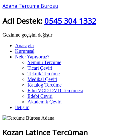
Adana Tercüme Bürosu
Acil Destek:
0545 304 1332
Gezinme geçişini değiştir
Anasayfa
Kurumsal
Neler Yapıyoruz?
Yeminli Tercüme
Ticari Çeviri
Teknik Tercüme
Medikal Çeviri
Katalog Tercüme
Film VCD DVD Tercümesi
Edebi Çeviri
Akademik Çeviri
İletişim
Kozan Latince Tercüman