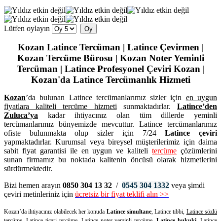
Lütfen oylayın
Kozan Latince Tercüman | Latince Çevirmen |
Kozan Tercüme Bürosu | Kozan Noter Yeminli
Tercüman | Latince Profesyonel Çeviri Kozan |
Kozan'da Latince Tercümanlık Hizmeti
Kozan
’da bulunan Latince tercümanlarımız sizler için
en uygun
fiyatlara kaliteli
tercüme hizmeti
sunmaktadırlar.
Latince’den
Zuluca’ya
kadar ihtiyacınız olan tüm dillerde yeminli
tercümanlarımız bünyemizde mevcuttur. Latince tercümanlarımız
ofiste bulunmakta olup sizler için 7/24
Latince çeviri
yapmaktadırlar. Kurumsal veya bireysel müşterilerimiz için daima
sabit fiyat garantisi ile en uygun ve kaliteli
tercüme
çözümlerini
sunan firmamız bu noktada kalitenin öncüsü olarak hizmetlerini
sürdürmektedir.
Bizi hemen arayın
0850 304 13 32
/
0545 304 1332
veya şimdi
çeviri metinleriniz için
ücretsiz bir fiyat teklifi alın >>
Kozan’da ihtiyacınız olabilecek her konuda
Latince simultane
, Latince tıbbi,
Latince sözlü
tercüme
, Latince ticari tercüme,
Latince noter yeminli tercüme
,
Latince hukuki
, Latince