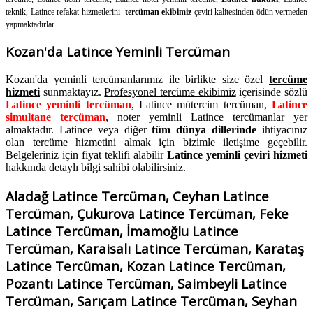
teknik, Latince refakat hizmetlerini
tercüman ekibimiz
çeviri kalitesinden ödün vermeden
yapmaktadırlar.
Kozan'da Latince Yeminli Tercüman
Kozan'da yeminli tercümanlarımız ile birlikte size özel
tercüme
hizmeti
sunmaktayız.
Profesyonel tercüme ekibimiz
içerisinde sözlü
Latince yeminli tercüman
, Latince mütercim tercüman,
Latince
simultane tercüman
, noter yeminli Latince tercümanlar yer
almaktadır. Latince veya diğer
tüm dünya dillerinde
ihtiyacınız
olan tercüme hizmetini almak için bizimle iletişime geçebilir.
Belgeleriniz için fiyat teklifi alabilir
Latince yeminli çeviri hizmeti
hakkında detaylı bilgi sahibi olabilirsiniz.
Aladağ Latince Tercüman, Ceyhan Latince
Tercüman, Çukurova Latince Tercüman, Feke
Latince Tercüman, İmamoğlu Latince
Tercüman, Karaisalı Latince Tercüman, Karataş
Latince Tercüman, Kozan Latince Tercüman,
Pozantı Latince Tercüman, Saimbeyli Latince
Tercüman, Sarıçam Latince Tercüman, Seyhan