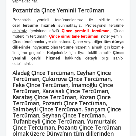
yapmaktadırlar.
Pozantı'da Çince Yeminli Tercüman
Pozantı'da yeminli tercümanlarımız ile birlikte size
özel
tercüme hizmeti
sunmaktayız.
Profesyonel tercüme
ekibimiz
içerisinde sözlü
Çince yeminli tercüman
, Çince
mütercim tercüman,
Çince simultane tercüman
, noter yeminli
Çince tercümanlar yer almaktadır. Çince veya diğer
tüm dünya
dillerinde
ihtiyacınız olan tercüme hizmetini almak için bizimle
iletişime geçebilir. Belgeleriniz için fiyat teklifi alabilir
Çince
yeminli çeviri hizmeti
hakkında detaylı bilgi sahibi
olabilirsiniz.
Aladağ Çince Tercüman, Ceyhan Çince
Tercüman, Çukurova Çince Tercüman,
Feke Çince Tercüman, İmamoğlu Çince
Tercüman, Karaisalı Çince Tercüman,
Karataş Çince Tercüman, Kozan Çince
Tercüman, Pozantı Çince Tercüman,
Saimbeyli Çince Tercüman, Sarıçam Çince
Tercüman, Seyhan Çince Tercüman,
Tufanbeyli Çince Tercüman, Yumurtalık
Çince Tercüman, Pozantı Çince Tercüman
olmak üzere Dünya’nın tüm dillerinden