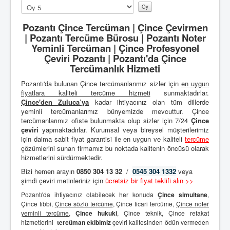
Lütfen
oylayın
Pozantı Çince Tercüman | Çince Çevirmen
| Pozantı Tercüme Bürosu | Pozantı Noter
Yeminli Tercüman | Çince Profesyonel
Çeviri Pozantı | Pozantı'da Çince
Tercümanlık Hizmeti
Pozantı'da bulunan Çince tercümanlarımız sizler için
en uygun
fiyatlara kaliteli
tercüme hizmeti
sunmaktadırlar.
Çince'den
Zuluca’ya
kadar ihtiyacınız olan tüm dillerde
yeminli tercümanlarımız bünyemizde mevcuttur. Çince
tercümanlarımız ofiste bulunmakta olup sizler için 7/24
Çince
çeviri
yapmaktadırlar. Kurumsal veya bireysel müşterilerimiz
için daima sabit fiyat garantisi ile en uygun ve kaliteli
tercüme
çözümlerini sunan firmamız bu noktada kalitenin öncüsü olarak
hizmetlerini sürdürmektedir.
Bizi hemen arayın
0850 304 13 32
/
0545 304 1332
veya
şimdi çeviri metinleriniz için
ücretsiz bir fiyat teklifi alın >>
Pozantı'da ihtiyacınız olabilecek her konuda
Çince simultane
,
Çince tıbbi,
Çince sözlü tercüme
, Çince ticari tercüme,
Çince noter
yeminli tercüme
,
Çince hukuki
, Çince teknik, Çince refakat
hizmetlerini
tercüman ekibimiz
çeviri kalitesinden ödün vermeden