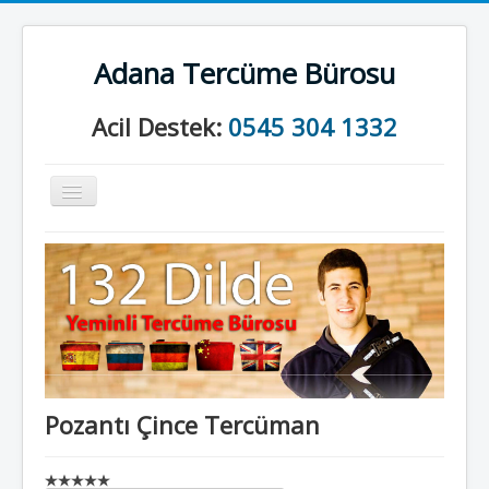
Adana Tercüme Bürosu
Acil Destek:
0545 304 1332
Gezinme
geçişini
değiştir
Anasayfa
Kurumsal
Neler Yapıyoruz?
İletişim
Pozantı Çince Tercüman