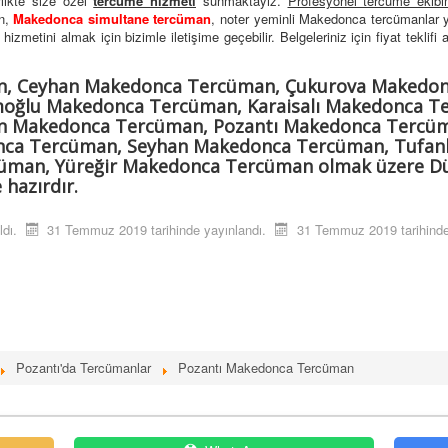
rlikte size özel
tercüme hizmeti
sunmaktayız.
Profesyonel tercüme ekibi
n,
Makedonca simultane tercüman
, noter yeminli Makedonca tercümanlar 
izmetini almak için bizimle iletişime geçebilir. Belgeleriniz için fiyat teklifi a
n, Ceyhan Makedonca Tercüman, Çukurova Makedon
ğlu Makedonca Tercüman, Karaisalı Makedonca Te
n Makedonca Tercüman, Pozantı Makedonca Tercüm
ca Tercüman, Seyhan Makedonca Tercüman, Tufan
man, Yüreğir Makedonca Tercüman olmak üzere Dün
hazırdır.
ldı.
31 Temmuz 2019 tarihinde yayınlandı.
31 Temmuz 2019 tarihinde
Pozantı'da Tercümanlar
Pozantı Makedonca Tercüman