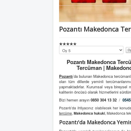
Pozantı Makedonca Te
Lütfen
oylayın
Pozantı Makedonca Tercü
Tercüman | Makedonca
Pozantı
’da bulunan Makedonca tercümanla
olan tüm dillerde yeminli tercümanları
yapmaktadırlar. Kurumsal veya bireysel mü
kalitenin öncüsü olarak hizmetlerini sürdür
Bizi hemen arayın
0850 304 13 32
/
0545
Pozantı’da ihtiyacınız olabilecek her konu
tercüme
,
Makedonca hukuki
, Makedonca tek
Pozantı'da Makedonca Yemi