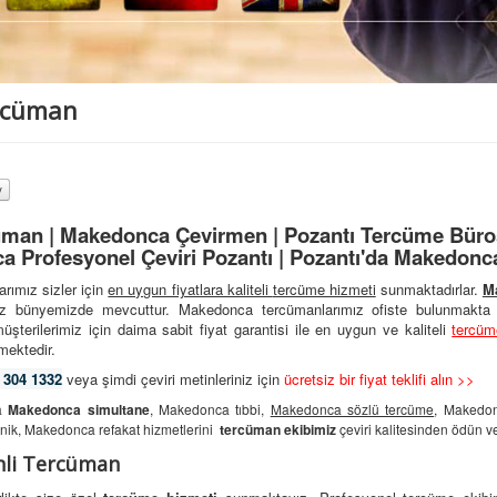
rcüman
man | Makedonca Çevirmen | Pozantı Tercüme Bürosu
 Profesyonel Çeviri Pozantı | Pozantı'da Makedonc
rımız sizler için
en uygun fiyatlara kaliteli
tercüme hizmeti
sunmaktadırlar.
M
mız bünyemizde mevcuttur. Makedonca tercümanlarımız ofiste bulunmakta 
şterilerimiz için daima sabit fiyat garantisi ile en uygun ve kaliteli
tercüm
mektedir.
 304 1332
veya şimdi çeviri metinleriniz için
ücretsiz bir fiyat teklifi alın >>
da
Makedonca simultane
, Makedonca tıbbi,
Makedonca sözlü tercüme
, Makedon
nik, Makedonca refakat hizmetlerini
tercüman ekibimiz
çeviri kalitesinden ödün 
nli Tercüman