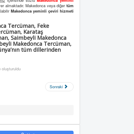
miz
içerisinde sözlü
Makedonca yeminli
yer almaktadır. Makedonca veya diğer
tüm
labilir
Makedonca yeminli çeviri hizmeti
ca Tercüman, Feke
rcüman, Karataş
an, Saimbeyli Makedonca
beyli Makedonca Tercüman,
ya’nın tüm dillerinden
 oluşturuldu
Sonraki