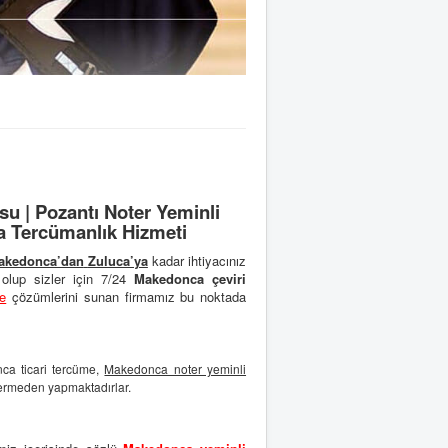
 | Pozantı Noter Yeminli
a Tercümanlık Hizmeti
akedonca’dan
Zuluca’ya
kadar ihtiyacınız
olup sizler için 7/24
Makedonca çeviri
e
çözümlerini sunan firmamız bu noktada
ca ticari tercüme,
Makedonca noter yeminli
vermeden yapmaktadırlar.