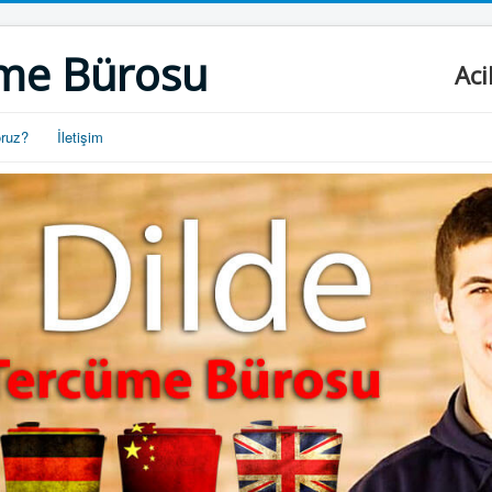
me Bürosu
Aci
oruz?
İletişim