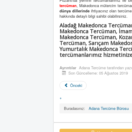
Pozantı'da yeminli tercümanlarımız ile bi
tercüman
, Makedonca mütercim tercüma
dünya dillerinde
ihtiyacınız olan tercüme h
hakkında detaylı bilgi sahibi olabilirsiniz.
Aladağ Makedonca Tercüma
Makedonca Tercüman, İmamo
Makedonca Tercüman, Koza
Tercüman, Sarıçam Makedon
Yumurtalık Makedonca Tercü
tercümanlarımız hizmetinize 
Ayrıntılar
Adana Tercüme
tarafından yazı
Son Güncelleme: 05 Ağustos 2019
Önceki
+
Buradasınız:
Adana Tercüme Bürosu