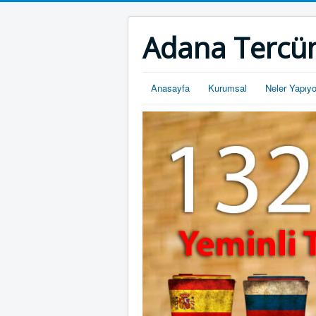
Adana Tercü
Anasayfa
Kurumsal
Neler Yapıy