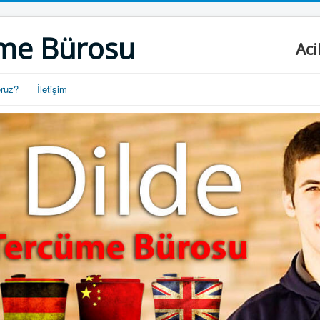
me Bürosu
Aci
oruz?
İletişim