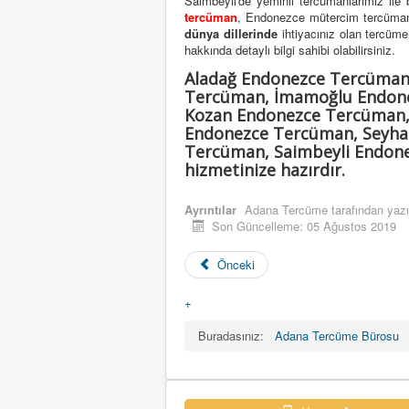
Saimbeyli'de yeminli tercümanlarımız ile 
tercüman
, Endonezce mütercim tercüma
dünya dillerinde
ihtiyacınız olan tercüme h
hakkında detaylı bilgi sahibi olabilirsiniz.
Aladağ Endonezce Tercüman
Tercüman, İmamoğlu Endone
Kozan Endonezce Tercüman,
Endonezce Tercüman, Seyha
Tercüman, Saimbeyli Endone
hizmetinize hazırdır.
Ayrıntılar
Adana Tercüme
tarafından yazı
Son Güncelleme: 05 Ağustos 2019
Önceki
+
Buradasınız:
Adana Tercüme Bürosu