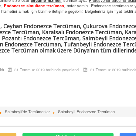
birlikte size özel
tercüme hizmeti
sunmaktayız.
Profesyonel tercüme ekib
n,
Endonezce simultane tercüman
, noter yeminli Endonezce tercümanlar 
izmetini almak için bizimle iletişime geçebilir. Belgeleriniz için fiyat teklifi a
, Ceyhan Endonezce Tercüman, Çukurova Endonezc
zce Tercüman, Karaisalı Endonezce Tercüman, Kar
 Pozantı Endonezce Tercüman, Saimbeyli Endonezc
n Endonezce Tercüman, Tufanbeyli Endonezce Terc
zce Tercüman olmak üzere Dünya’nın tüm dillerind
ldı.
31 Temmuz 2019 tarihinde yayınlandı.
31 Temmuz 2019 tarihinde
Saimbeyli'de Tercümanlar
Saimbeyli Endonezce Tercüman