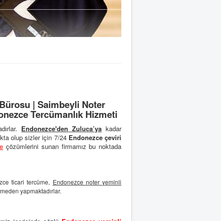
ürosu | Saimbeyli Noter
donezce Tercümanlık Hizmeti
dırlar.
Endonezce'den
Zuluca’ya
kadar
ta olup sizler için 7/24
Endonezce çeviri
e
çözümlerini sunan firmamız bu noktada
zce ticari tercüme,
Endonezce noter yeminli
ermeden yapmaktadırlar.