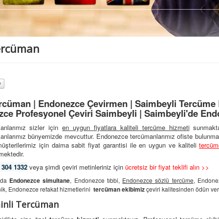
ercüman
rcüman | Endonezce Çevirmen | Saimbeyli Tercüme B
ce Profesyonel Çeviri Saimbeyli | Saimbeyli'de En
nlarımız sizler için
en uygun fiyatlara kaliteli
tercüme hizmeti
sunmakta
cümanlarımız bünyemizde mevcuttur. Endonezce tercümanlarımız ofiste bulunmak
şterilerimiz için daima sabit fiyat garantisi ile en uygun ve kaliteli
tercüm
mektedir.
 304 1332
veya şimdi çeviri metinleriniz için
ücretsiz bir fiyat teklifi alın >>
nuda
Endonezce simultane
, Endonezce tıbbi,
Endonezce sözlü tercüme
, Endone
ik, Endonezce refakat hizmetlerini
tercüman ekibimiz
çeviri kalitesinden ödün v
inli Tercüman