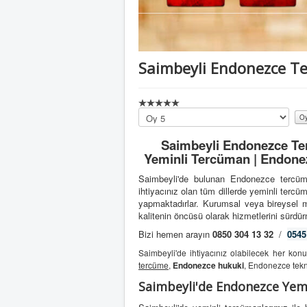
Saimbeyli Endonezce T
Lütfen
oylayın
Saimbeyli Endonezce Te
Yeminli Tercüman | Endonez
Saimbeyli'de bulunan Endonezce tercüma
ihtiyacınız olan tüm dillerde yeminli ter
yapmaktadırlar. Kurumsal veya bireysel mü
kalitenin öncüsü olarak hizmetlerini sürdür
Bizi hemen arayın
0850 304 13 32
/
0545
Saimbeyli'de ihtiyacınız olabilecek her ko
tercüme
,
Endonezce hukuki
, Endonezce tekn
Saimbeyli'de Endonezce Yem