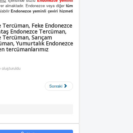
imiz
içerisinde sözlü
Endonezce yeminli
yer almaktadır. Endonezce veya diğer
tüm
labilir
Endonezce yeminli çeviri hizmeti
e Tercüman, Feke Endonezce
ataş Endonezce Tercüman,
e Tercüman, Sarıçam
üman, Yumurtalık Endonezce
en tercümanlarımız
 oluşturuldu
Sonraki