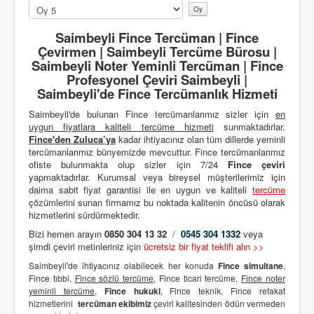
Lütfen
oylayın
Saimbeyli Fince Tercüman | Fince
Çevirmen | Saimbeyli Tercüme Bürosu |
Saimbeyli Noter Yeminli Tercüman | Fince
Profesyonel Çeviri Saimbeyli |
Saimbeyli'de Fince Tercümanlık Hizmeti
Saimbeyli'de bulunan Fince tercümanlarımız sizler için
en
uygun fiyatlara kaliteli
tercüme hizmeti
sunmaktadırlar.
Fince'den
Zuluca’ya
kadar ihtiyacınız olan tüm dillerde yeminli
tercümanlarımız bünyemizde mevcuttur. Fince tercümanlarımız
ofiste bulunmakta olup sizler için 7/24
Fince çeviri
yapmaktadırlar. Kurumsal veya bireysel müşterilerimiz için
daima sabit fiyat garantisi ile en uygun ve kaliteli
tercüme
çözümlerini sunan firmamız bu noktada kalitenin öncüsü olarak
hizmetlerini sürdürmektedir.
Bizi hemen arayın
0850 304 13 32
/
0545 304 1332
veya
şimdi çeviri metinleriniz için
ücretsiz bir fiyat teklifi alın >>
Saimbeyli'de ihtiyacınız olabilecek her konuda
Fince simultane
,
Fince tıbbi,
Fince sözlü tercüme
, Fince ticari tercüme,
Fince noter
yeminli tercüme
,
Fince hukuki
, Fince teknik, Fince refakat
hizmetlerini
tercüman ekibimiz
çeviri kalitesinden ödün vermeden