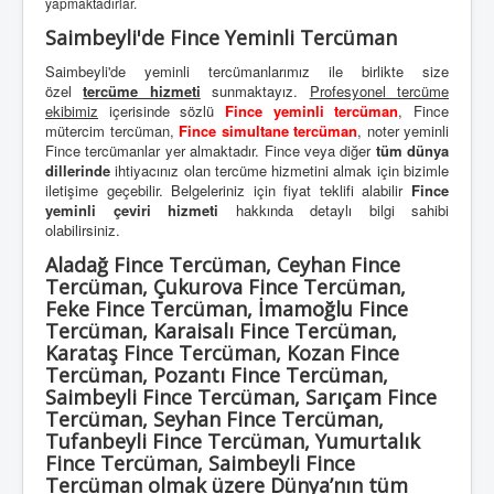
yapmaktadırlar.
Saimbeyli'de Fince Yeminli Tercüman
Saimbeyli'de yeminli tercümanlarımız ile birlikte size
özel
tercüme hizmeti
sunmaktayız.
Profesyonel tercüme
ekibimiz
içerisinde sözlü
Fince yeminli tercüman
, Fince
mütercim tercüman,
Fince simultane tercüman
, noter yeminli
Fince tercümanlar yer almaktadır. Fince veya diğer
tüm dünya
dillerinde
ihtiyacınız olan tercüme hizmetini almak için bizimle
iletişime geçebilir. Belgeleriniz için fiyat teklifi alabilir
Fince
yeminli çeviri hizmeti
hakkında detaylı bilgi sahibi
olabilirsiniz.
Aladağ Fince Tercüman, Ceyhan Fince
Tercüman, Çukurova Fince Tercüman,
Feke Fince Tercüman, İmamoğlu Fince
Tercüman, Karaisalı Fince Tercüman,
Karataş Fince Tercüman, Kozan Fince
Tercüman, Pozantı Fince Tercüman,
Saimbeyli Fince Tercüman, Sarıçam Fince
Tercüman, Seyhan Fince Tercüman,
Tufanbeyli Fince Tercüman, Yumurtalık
Fince Tercüman, Saimbeyli Fince
Tercüman olmak üzere Dünya’nın tüm