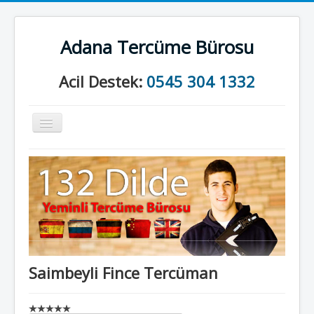
Adana Tercüme Bürosu
Acil Destek:
0545 304 1332
Gezinme
geçişini
değiştir
Anasayfa
Kurumsal
Neler Yapıyoruz?
İletişim
Saimbeyli Fince Tercüman