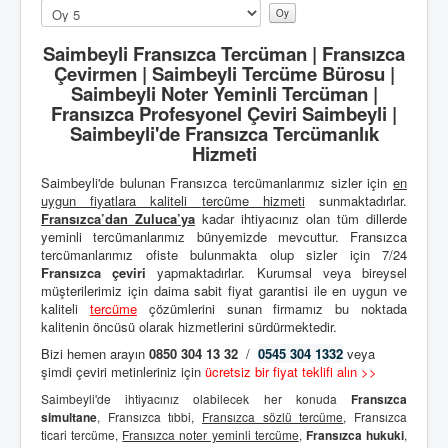
Lütfen
oylayın
Saimbeyli Fransızca Tercüman | Fransızca
Çevirmen | Saimbeyli Tercüme Bürosu |
Saimbeyli Noter Yeminli Tercüman |
Fransızca Profesyonel Çeviri Saimbeyli |
Saimbeyli'de Fransızca Tercümanlık
Hizmeti
Saimbeyli'de bulunan Fransızca tercümanlarımız sizler için
en
uygun fiyatlara kaliteli
tercüme hizmeti
sunmaktadırlar.
Fransızca’dan
Zuluca’ya
kadar ihtiyacınız olan tüm dillerde
yeminli tercümanlarımız bünyemizde mevcuttur. Fransızca
tercümanlarımız ofiste bulunmakta olup sizler için 7/24
Fransızca çeviri
yapmaktadırlar. Kurumsal veya bireysel
müşterilerimiz için daima sabit fiyat garantisi ile en uygun ve
kaliteli
tercüme
çözümlerini sunan firmamız bu noktada
kalitenin öncüsü olarak hizmetlerini sürdürmektedir.
Bizi hemen arayın
0850 304 13 32
/
0545 304 1332
veya
şimdi çeviri metinleriniz için
ücretsiz bir fiyat teklifi alın >>
Saimbeyli'de ihtiyacınız olabilecek her konuda
Fransızca
simultane
, Fransızca tıbbi,
Fransızca sözlü tercüme
, Fransızca
ticari tercüme,
Fransızca noter yeminli tercüme
,
Fransızca hukuki
,