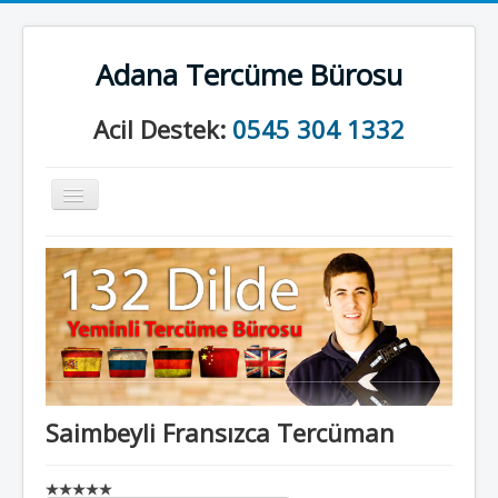
Adana Tercüme Bürosu
Acil Destek:
0545 304 1332
Gezinme
geçişini
değiştir
Anasayfa
Kurumsal
Neler Yapıyoruz?
İletişim
Saimbeyli Fransızca Tercüman