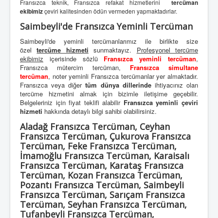
Fransızca teknik, Fransızca refakat hizmetlerini
tercüman
ekibimiz
çeviri kalitesinden ödün vermeden yapmaktadırlar.
Saimbeyli'de Fransızca Yeminli Tercüman
Saimbeyli'de yeminli tercümanlarımız ile birlikte size
özel
tercüme hizmeti
sunmaktayız.
Profesyonel tercüme
ekibimiz
içerisinde sözlü
Fransızca yeminli tercüman
,
Fransızca mütercim tercüman,
Fransızca simultane
tercüman
, noter yeminli Fransızca tercümanlar yer almaktadır.
Fransızca veya diğer
tüm dünya dillerinde
ihtiyacınız olan
tercüme hizmetini almak için bizimle iletişime geçebilir.
Belgeleriniz için fiyat teklifi alabilir
Fransızca yeminli çeviri
hizmeti
hakkında detaylı bilgi sahibi olabilirsiniz.
Aladağ Fransızca Tercüman, Ceyhan
Fransızca Tercüman, Çukurova Fransızca
Tercüman, Feke Fransızca Tercüman,
İmamoğlu Fransızca Tercüman, Karaisalı
Fransızca Tercüman, Karataş Fransızca
Tercüman, Kozan Fransızca Tercüman,
Pozantı Fransızca Tercüman, Saimbeyli
Fransızca Tercüman, Sarıçam Fransızca
Tercüman, Seyhan Fransızca Tercüman,
Tufanbeyli Fransızca Tercüman,