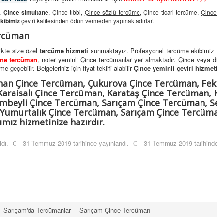
da
Çince simultane
, Çince tıbbi,
Çince sözlü tercüme
, Çince ticari tercüme,
Çince
kibimiz
çeviri kalitesinden ödün vermeden yapmaktadırlar.
ercüman
likte size özel
tercüme hizmeti
sunmaktayız.
Profesyonel tercüme ekibimiz
ane tercüman
, noter yeminli Çince tercümanlar yer almaktadır. Çince veya d
 geçebilir. Belgeleriniz için fiyat teklifi alabilir
Çince yeminli çeviri hizmet
han Çince Tercüman, Çukurova Çince Tercüman, Fek
araisalı Çince Tercüman, Karataş Çince Tercüman, 
imbeyli Çince Tercüman, Sarıçam Çince Tercüman, 
 Yumurtalık Çince Tercüman, Sarıçam Çince Tercüm
mız hizmetinize hazırdır.
ldı.
31 Temmuz 2019 tarihinde yayınlandı.
31 Temmuz 2019 tarihinde
Sarıçam'da Tercümanlar
Sarıçam Çince Tercüman