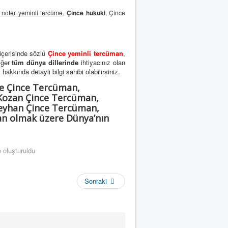
 noter yeminli tercüme
,
Çince hukuki
, Çince
içerisinde sözlü
Çince yeminli tercüman
,
iğer
tüm dünya dillerinde
ihtiyacınız olan
i
hakkında detaylı bilgi sahibi olabilirsiniz.
e Çince Tercüman,
Kozan Çince Tercüman,
Seyhan Çince Tercüman,
an olmak üzere Dünya’nın
 oluşturuldu
Sonraki