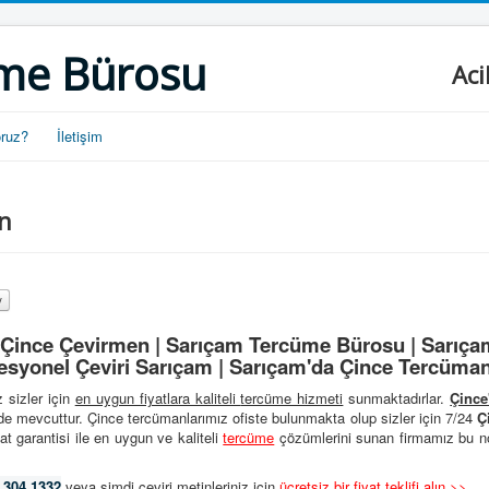
me Bürosu
Aci
oruz?
İletişim
n
Çince Çevirmen | Sarıçam Tercüme Bürosu | Sarıça
esyonel Çeviri Sarıçam | Sarıçam'da Çince Tercüman
 sizler için
en uygun fiyatlara kaliteli
tercüme hizmeti
sunmaktadırlar.
Çince
de mevcuttur. Çince tercümanlarımız ofiste bulunmakta olup sizler için 7/24
Ç
at garantisi ile en uygun ve kaliteli
tercüme
çözümlerini sunan firmamız bu no
 304 1332
veya şimdi çeviri metinleriniz için
ücretsiz bir fiyat teklifi alın >>