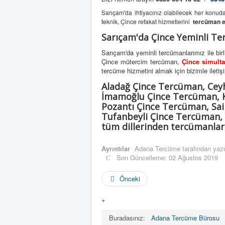
Sarıçam'da ihtiyacınız olabilecek her konu
teknik, Çince refakat hizmetlerini
tercüman e
Sarıçam'da Çince Yeminli T
Sarıçam'da yeminli tercümanlarımız ile bir
Çince mütercim tercüman,
Çince simult
tercüme hizmetini almak için bizimle iletişime
Aladağ Çince Tercüman, Cey
İmamoğlu Çince Tercüman, K
Pozantı Çince Tercüman, Sa
Tufanbeyli Çince Tercüman,
tüm dillerinden tercümanları
Ayrıntılar
Adana Tercüme
tarafından yazı
Son Güncelleme: 02 Ağustos 2019
Önceki
+
Buradasınız:
Adana Tercüme Bürosu