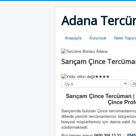
Adana Tercü
Anasayfa
Kurumsal
Neler Yapıy
Sarıçam Çince Tercüma
Lütfen
oylayın
Sarıçam Çince Tercüman | 
Çince Prof
Sarıçam'da bulunan Çince tercümanlarımız
dillerde yeminli tercümanlarımız bünyemiz
bireysel müşterilerimiz için daima sabit fiy
sürdürmektedir.
Bizi hemen arayın
0850 304 13 32
/
0545