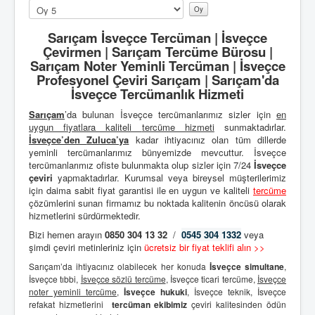
Lütfen
oylayın
Sarıçam İsveçce Tercüman | İsveçce
Çevirmen | Sarıçam Tercüme Bürosu |
Sarıçam Noter Yeminli Tercüman | İsveçce
Profesyonel Çeviri Sarıçam | Sarıçam'da
İsveçce Tercümanlık Hizmeti
Sarıçam
’da bulunan İsveçce tercümanlarımız sizler için
en
uygun fiyatlara kaliteli
tercüme hizmeti
sunmaktadırlar.
İsveçce’den
Zuluca’ya
kadar ihtiyacınız olan tüm dillerde
yeminli tercümanlarımız bünyemizde mevcuttur. İsveçce
tercümanlarımız ofiste bulunmakta olup sizler için 7/24
İsveçce
çeviri
yapmaktadırlar. Kurumsal veya bireysel müşterilerimiz
için daima sabit fiyat garantisi ile en uygun ve kaliteli
tercüme
çözümlerini sunan firmamız bu noktada kalitenin öncüsü olarak
hizmetlerini sürdürmektedir.
Bizi hemen arayın
0850 304 13 32
/
0545 304 1332
veya
şimdi çeviri metinleriniz için
ücretsiz bir fiyat teklifi alın >>
Sarıçam’da ihtiyacınız olabilecek her konuda
İsveçce simultane
,
İsveçce tıbbi,
İsveçce sözlü tercüme
, İsveçce ticari tercüme,
İsveçce
noter yeminli tercüme
,
İsveçce hukuki
, İsveçce teknik, İsveçce
refakat hizmetlerini
tercüman ekibimiz
çeviri kalitesinden ödün