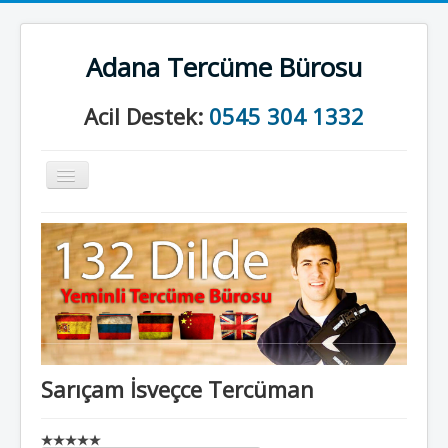
Adana Tercüme Bürosu
Acil Destek:
0545 304 1332
Gezinme
geçişini
değiştir
Anasayfa
Kurumsal
Neler Yapıyoruz?
İletişim
Sarıçam İsveçce Tercüman