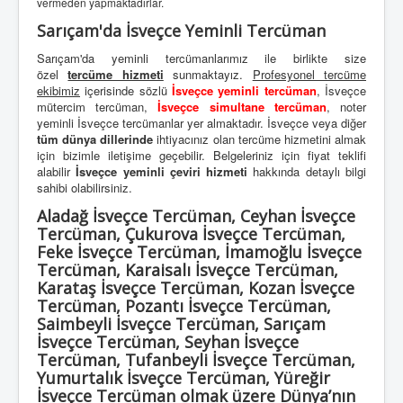
vermeden yapmaktadırlar.
Sarıçam'da İsveçce Yeminli Tercüman
Sarıçam'da yeminli tercümanlarımız ile birlikte size
özel
tercüme hizmeti
sunmaktayız.
Profesyonel tercüme
ekibimiz
içerisinde sözlü
İsveçce yeminli tercüman
, İsveçce
mütercim tercüman,
İsveçce simultane tercüman
, noter
yeminli İsveçce tercümanlar yer almaktadır. İsveçce veya diğer
tüm dünya dillerinde
ihtiyacınız olan tercüme hizmetini almak
için bizimle iletişime geçebilir. Belgeleriniz için fiyat teklifi
alabilir
İsveçce yeminli çeviri hizmeti
hakkında detaylı bilgi
sahibi olabilirsiniz.
Aladağ İsveçce Tercüman, Ceyhan İsveçce
Tercüman, Çukurova İsveçce Tercüman,
Feke İsveçce Tercüman, İmamoğlu İsveçce
Tercüman, Karaisalı İsveçce Tercüman,
Karataş İsveçce Tercüman, Kozan İsveçce
Tercüman, Pozantı İsveçce Tercüman,
Saimbeyli İsveçce Tercüman, Sarıçam
İsveçce Tercüman, Seyhan İsveçce
Tercüman, Tufanbeyli İsveçce Tercüman,
Yumurtalık İsveçce Tercüman, Yüreğir
İsveçce Tercüman olmak üzere Dünya’nın