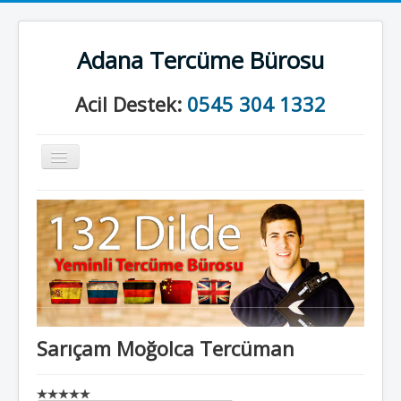
Adana Tercüme Bürosu
Acil Destek:
0545 304 1332
Gezinme
geçişini
değiştir
Anasayfa
Kurumsal
Neler Yapıyoruz?
İletişim
Sarıçam Moğolca Tercüman