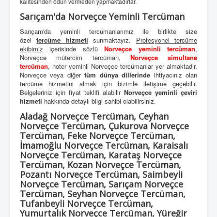
kalitesinden ödün vermeden yapmaktadırlar.
Sarıçam'da Norveçce Yeminli Tercüman
Sarıçam'da yeminli tercümanlarımız ile birlikte size
özel
tercüme hizmeti
sunmaktayız.
Profesyonel tercüme
ekibimiz
içerisinde sözlü
Norveçce yeminli tercüman
,
Norveçce mütercim tercüman,
Norveçce simultane
tercüman
, noter yeminli Norveçce tercümanlar yer almaktadır.
Norveçce veya diğer
tüm dünya dillerinde
ihtiyacınız olan
tercüme hizmetini almak için bizimle iletişime geçebilir.
Belgeleriniz için fiyat teklifi alabilir
Norveçce yeminli çeviri
hizmeti
hakkında detaylı bilgi sahibi olabilirsiniz.
Aladağ Norveçce Tercüman, Ceyhan
Norveçce Tercüman, Çukurova Norveçce
Tercüman, Feke Norveçce Tercüman,
İmamoğlu Norveçce Tercüman, Karaisalı
Norveçce Tercüman, Karataş Norveçce
Tercüman, Kozan Norveçce Tercüman,
Pozantı Norveçce Tercüman, Saimbeyli
Norveçce Tercüman, Sarıçam Norveçce
Tercüman, Seyhan Norveçce Tercüman,
Tufanbeyli Norveçce Tercüman,
Yumurtalık Norveçce Tercüman, Yüreğir