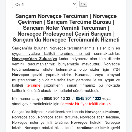
Lütfen
oylayın
Sarıçam Norveçce Tercüman | Norveçce
Çevirmen | Sarıçam Tercüme Bürosu |
Sarıçam Noter Yeminli Tercüman |
Norveçce Profesyonel Çeviri Sarıçam |
Sarıçam'da Norveçce Tercümanlık Hizmeti
Sarıçam
’da bulunan Norveçce tercümanlarımız sizler için
en
uygun fiyatlara kaliteli
tercüme hizmeti
sunmaktadırlar.
Norveçce’den
Zuluca’ya
kadar ihtiyacınız olan tüm dillerde
yeminli tercümanlarımız bünyemizde mevcuttur. Norveçce
tercümanlarımız ofiste bulunmakta olup sizler için 7/24
Norveçce çeviri
yapmaktadırlar. Kurumsal veya bireysel
müşterilerimiz için daima sabit fiyat garantisi ile en uygun ve
kaliteli
tercüme
çözümlerini sunan firmamız bu noktada
kalitenin öncüsü olarak hizmetlerini sürdürmektedir.
Bizi hemen arayın
0850 304 13 32
/
0545 304 1332
veya
şimdi çeviri metinleriniz için
ücretsiz bir fiyat teklifi alın >>
Sarıçam’da ihtiyacınız olabilecek her konuda
Norveçce simultane
,
Norveçce tıbbi,
Norveçce sözlü tercüme
, Norveçce ticari tercüme,
Norveçce noter yeminli tercüme
,
Norveçce hukuki
, Norveçce
teknik, Norveçce refakat hizmetlerini
tercüman ekibimiz
çeviri