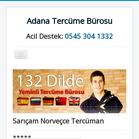
Adana Tercüme Bürosu
Acil Destek:
0545 304 1332
Gezinme
geçişini
değiştir
Anasayfa
Kurumsal
Neler Yapıyoruz?
İletişim
Sarıçam Norveçce Tercüman