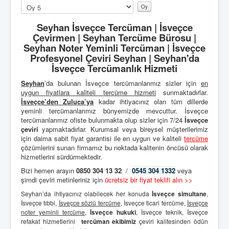
Lütfen
oylayın
Seyhan İsveçce Tercüman | İsveçce
Çevirmen | Seyhan Tercüme Bürosu |
Seyhan Noter Yeminli Tercüman | İsveçce
Profesyonel Çeviri Seyhan | Seyhan'da
İsveçce Tercümanlık Hizmeti
Seyhan
’da bulunan İsveçce tercümanlarımız sizler için
en
uygun fiyatlara kaliteli
tercüme hizmeti
sunmaktadırlar.
İsveçce’den
Zuluca’ya
kadar ihtiyacınız olan tüm dillerde
yeminli tercümanlarımız bünyemizde mevcuttur. İsveçce
tercümanlarımız ofiste bulunmakta olup sizler için 7/24
İsveçce
çeviri
yapmaktadırlar. Kurumsal veya bireysel müşterilerimiz
için daima sabit fiyat garantisi ile en uygun ve kaliteli
tercüme
çözümlerini sunan firmamız bu noktada kalitenin öncüsü olarak
hizmetlerini sürdürmektedir.
Bizi hemen arayın
0850 304 13 32
/
0545 304 1332
veya
şimdi çeviri metinleriniz için
ücretsiz bir fiyat teklifi alın >>
Seyhan’da ihtiyacınız olabilecek her konuda
İsveçce simultane
,
İsveçce tıbbi,
İsveçce sözlü tercüme
, İsveçce ticari tercüme,
İsveçce
noter yeminli tercüme
,
İsveçce hukuki
, İsveçce teknik, İsveçce
refakat hizmetlerini
tercüman ekibimiz
çeviri kalitesinden ödün