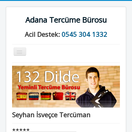
Adana Tercüme Bürosu
Acil Destek:
0545 304 1332
Gezinme
geçişini
değiştir
Anasayfa
Kurumsal
Neler Yapıyoruz?
İletişim
Seyhan İsveçce Tercüman