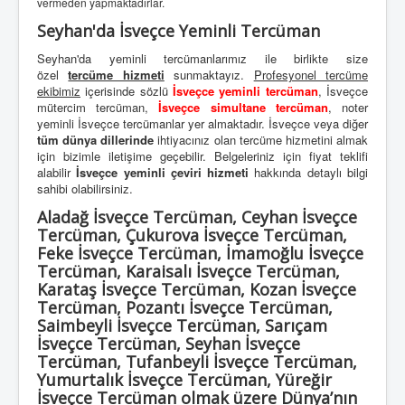
vermeden yapmaktadırlar.
Seyhan'da İsveçce Yeminli Tercüman
Seyhan'da yeminli tercümanlarımız ile birlikte size
özel
tercüme hizmeti
sunmaktayız.
Profesyonel tercüme
ekibimiz
içerisinde sözlü
İsveçce yeminli tercüman
, İsveçce
mütercim tercüman,
İsveçce simultane tercüman
, noter
yeminli İsveçce tercümanlar yer almaktadır. İsveçce veya diğer
tüm dünya dillerinde
ihtiyacınız olan tercüme hizmetini almak
için bizimle iletişime geçebilir. Belgeleriniz için fiyat teklifi
alabilir
İsveçce yeminli çeviri hizmeti
hakkında detaylı bilgi
sahibi olabilirsiniz.
Aladağ İsveçce Tercüman, Ceyhan İsveçce
Tercüman, Çukurova İsveçce Tercüman,
Feke İsveçce Tercüman, İmamoğlu İsveçce
Tercüman, Karaisalı İsveçce Tercüman,
Karataş İsveçce Tercüman, Kozan İsveçce
Tercüman, Pozantı İsveçce Tercüman,
Saimbeyli İsveçce Tercüman, Sarıçam
İsveçce Tercüman, Seyhan İsveçce
Tercüman, Tufanbeyli İsveçce Tercüman,
Yumurtalık İsveçce Tercüman, Yüreğir
İsveçce Tercüman olmak üzere Dünya’nın