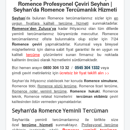
Romence Profesyonel Çeviri Seyhan |
Seyhan'da Romence Tercümanlık Hizmeti
Seyhan
’da bulunan Romence tercümanlarımız sizler için
en
uygun fiyatlara kaliteli
tercüme hizmeti
sunmaktadırlar.
Romence’den
Zuluca’ya
kadar ihtiyacınız olan tüm dillerde
yeminli tercümanlarımız bünyemizde mevcuttur. Romence
tercümanlarımız ofiste bulunmakta olup sizler için 7/24
Romence çeviri
yapmaktadırlar. Kurumsal veya bireysel
müşterilerimiz için daima sabit fiyat garantisi ile en uygun ve
kaliteli
tercüme
çözümlerini sunan firmamız bu noktada
kalitenin öncüsü olarak hizmetlerini sürdürmektedir.
Bizi hemen arayın
0850 304 13 32
/
0545 304 1332
veya
şimdi çeviri metinleriniz için
ücretsiz bir fiyat teklifi alın >>
Seyhan’da ihtiyacınız olabilecek her konuda
Romence simultane
,
Romence tıbbi,
Romence sözlü tercüme
, Romence ticari tercüme,
Romence noter yeminli tercüme
,
Romence hukuki
, Romence
teknik, Romence refakat hizmetlerini
tercüman ekibimiz
çeviri
kalitesinden ödün vermeden yapmaktadırlar.
Seyhan'da Romence Yeminli Tercüman
Seyhan'da yeminli tercümanlarımız ile birlikte size
özel
tercüme hizmeti
sunmaktayız.
Profesyonel tercüme
ekibimiz
içerisinde sözlü
Romence yeminli tercüman
,