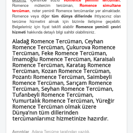
Romence mütercim tercüman,
Romence simultane
tercüman
, noter yeminli Romence tercümanlar yer almaktadır.
Romence veya diğer
tüm dünya dillerinde
ihtiyacınız olan
tercüme hizmetini almak için bizimle iletişime geçebilir.
Belgeleriniz için fiyat teklifi alabilir
Romence yeminli çeviri
hizmeti
hakkında detaylı bilgi sahibi olabilirsiniz.
Aladağ Romence Tercüman, Ceyhan
Romence Tercüman, Çukurova Romence
Tercüman, Feke Romence Tercüman,
İmamoğlu Romence Tercüman, Karaisalı
Romence Tercüman, Karataş Romence
Tercüman, Kozan Romence Tercüman,
Pozantı Romence Tercüman, Saimbeyli
Romence Tercüman, Sarıçam Romence
Tercüman, Seyhan Romence Tercüman,
Tufanbeyli Romence Tercüman,
Yumurtalık Romence Tercüman, Yüreğir
Romence Tercüman olmak üzere
Dünya’nın tüm dillerinden
tercümanlarımız hizmetinize hazırdır.
Ayrıntılar
Adana Tercüme
tarafından yazıldı.