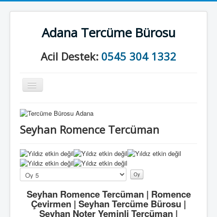
Adana Tercüme Bürosu
Acil Destek:
0545 304 1332
Gezinme
geçişini
değiştir
Anasayfa
Kurumsal
Seyhan Romence Tercüman
Neler Yapıyoruz?
İletişim
Lütfen
oylayın
Seyhan Romence Tercüman | Romence
Çevirmen | Seyhan Tercüme Bürosu |
Seyhan Noter Yeminli Tercüman |