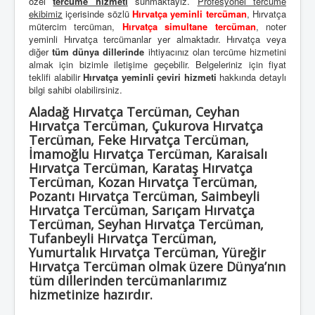
özel
tercüme hizmeti
sunmaktayız.
Profesyonel tercüme
ekibimiz
içerisinde sözlü
Hırvatça yeminli tercüman
, Hırvatça
mütercim tercüman,
Hırvatça simultane tercüman
, noter
yeminli Hırvatça tercümanlar yer almaktadır. Hırvatça veya
diğer
tüm dünya dillerinde
ihtiyacınız olan tercüme hizmetini
almak için bizimle iletişime geçebilir. Belgeleriniz için fiyat
teklifi alabilir
Hırvatça yeminli çeviri hizmeti
hakkında detaylı
bilgi sahibi olabilirsiniz.
Aladağ Hırvatça Tercüman, Ceyhan
Hırvatça Tercüman, Çukurova Hırvatça
Tercüman, Feke Hırvatça Tercüman,
İmamoğlu Hırvatça Tercüman, Karaisalı
Hırvatça Tercüman, Karataş Hırvatça
Tercüman, Kozan Hırvatça Tercüman,
Pozantı Hırvatça Tercüman, Saimbeyli
Hırvatça Tercüman, Sarıçam Hırvatça
Tercüman, Seyhan Hırvatça Tercüman,
Tufanbeyli Hırvatça Tercüman,
Yumurtalık Hırvatça Tercüman, Yüreğir
Hırvatça Tercüman olmak üzere Dünya’nın
tüm dillerinden tercümanlarımız
hizmetinize hazırdır.