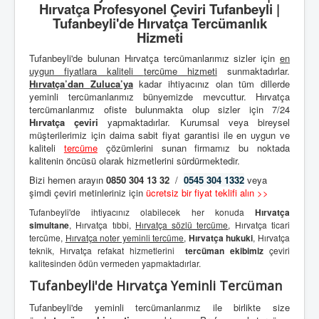
Hırvatça Profesyonel Çeviri Tufanbeyli |
Tufanbeyli'de Hırvatça Tercümanlık
Hizmeti
Tufanbeyli'de bulunan Hırvatça tercümanlarımız sizler için
en
uygun fiyatlara kaliteli
tercüme hizmeti
sunmaktadırlar.
Hırvatça’dan
Zuluca’ya
kadar ihtiyacınız olan tüm dillerde
yeminli tercümanlarımız bünyemizde mevcuttur. Hırvatça
tercümanlarımız ofiste bulunmakta olup sizler için 7/24
Hırvatça çeviri
yapmaktadırlar. Kurumsal veya bireysel
müşterilerimiz için daima sabit fiyat garantisi ile en uygun ve
kaliteli
tercüme
çözümlerini sunan firmamız bu noktada
kalitenin öncüsü olarak hizmetlerini sürdürmektedir.
Bizi hemen arayın
0850 304 13 32
/
0545 304 1332
veya
şimdi çeviri metinleriniz için
ücretsiz bir fiyat teklifi alın >>
Tufanbeyli'de ihtiyacınız olabilecek her konuda
Hırvatça
simultane
, Hırvatça tıbbi,
Hırvatça sözlü tercüme
, Hırvatça ticari
tercüme,
Hırvatça noter yeminli tercüme
,
Hırvatça hukuki
, Hırvatça
teknik, Hırvatça refakat hizmetlerini
tercüman ekibimiz
çeviri
kalitesinden ödün vermeden yapmaktadırlar.
Tufanbeyli'de Hırvatça Yeminli Tercüman
Tufanbeyli'de yeminli tercümanlarımız ile birlikte size