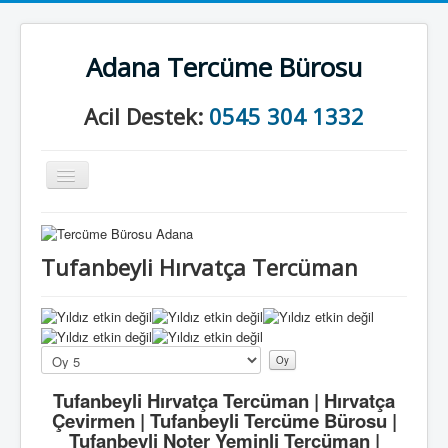
Adana Tercüme Bürosu
Acil Destek:
0545 304 1332
Gezinme
geçişini
değiştir
Anasayfa
Kurumsal
Tufanbeyli Hırvatça Tercüman
Neler Yapıyoruz?
İletişim
Lütfen
oylayın
Tufanbeyli Hırvatça Tercüman | Hırvatça
Çevirmen | Tufanbeyli Tercüme Bürosu |
Tufanbeyli Noter Yeminli Tercüman |