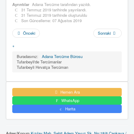
Ayrıntılar
Adana Tercüme
tarafından yazıldı.
31 Temmuz 2019 tarihinde yayınlandı.
31 Temmuz 2019 tarihinde oluşturuldu
Son Güncelleme: 07 Ağustos 2019
Önceki
Sonraki
+
Buradasınız:
Adana Tercüme Bürosu
Tufanbeyli'de Tercümanlar
Tufanbeyli Hırvatça Tercüman
Hemen Ara
WhatsApp
Harita
Adres/Konum
Kızılay Mah. Şehit Adem Yavuz Sk. No:18/6 Çankaya /