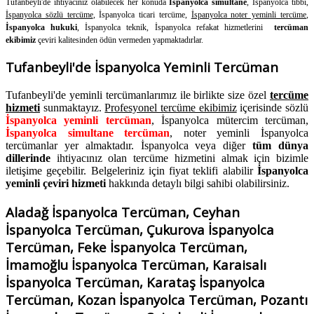
Tufanbeyli'de ihtiyacınız olabilecek her konuda
İspanyolca simultane
, İspanyolca tıbbi,
İspanyolca sözlü tercüme
, İspanyolca ticari tercüme,
İspanyolca noter yeminli tercüme
,
İspanyolca hukuki
, İspanyolca teknik, İspanyolca refakat hizmetlerini
tercüman
ekibimiz
çeviri kalitesinden ödün vermeden yapmaktadırlar.
Tufanbeyli'de İspanyolca Yeminli Tercüman
Tufanbeyli'de yeminli tercümanlarımız ile birlikte size özel
tercüme
hizmeti
sunmaktayız.
Profesyonel tercüme ekibimiz
içerisinde sözlü
İspanyolca yeminli tercüman
, İspanyolca mütercim tercüman,
İspanyolca simultane tercüman
, noter yeminli İspanyolca
tercümanlar yer almaktadır. İspanyolca veya diğer
tüm dünya
dillerinde
ihtiyacınız olan tercüme hizmetini almak için bizimle
iletişime geçebilir. Belgeleriniz için fiyat teklifi alabilir
İspanyolca
yeminli çeviri hizmeti
hakkında detaylı bilgi sahibi olabilirsiniz.
Aladağ İspanyolca Tercüman, Ceyhan
İspanyolca Tercüman, Çukurova İspanyolca
Tercüman, Feke İspanyolca Tercüman,
İmamoğlu İspanyolca Tercüman, Karaisalı
İspanyolca Tercüman, Karataş İspanyolca
Tercüman, Kozan İspanyolca Tercüman, Pozantı