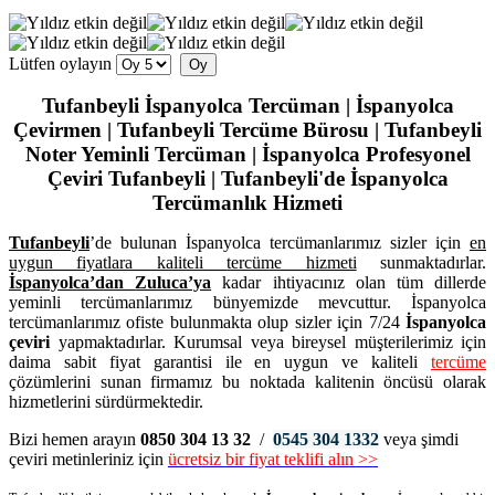
Lütfen oylayın
Tufanbeyli İspanyolca Tercüman | İspanyolca
Çevirmen | Tufanbeyli Tercüme Bürosu | Tufanbeyli
Noter Yeminli Tercüman | İspanyolca Profesyonel
Çeviri Tufanbeyli | Tufanbeyli'de İspanyolca
Tercümanlık Hizmeti
Tufanbeyli
’de bulunan İspanyolca tercümanlarımız sizler için
en
uygun fiyatlara kaliteli
tercüme hizmeti
sunmaktadırlar.
İspanyolca’dan
Zuluca’ya
kadar ihtiyacınız olan tüm dillerde
yeminli tercümanlarımız bünyemizde mevcuttur. İspanyolca
tercümanlarımız ofiste bulunmakta olup sizler için 7/24
İspanyolca
çeviri
yapmaktadırlar. Kurumsal veya bireysel müşterilerimiz için
daima sabit fiyat garantisi ile en uygun ve kaliteli
tercüme
çözümlerini sunan firmamız bu noktada kalitenin öncüsü olarak
hizmetlerini sürdürmektedir.
Bizi hemen arayın
0850 304 13 32
/
0545 304 1332
veya şimdi
çeviri metinleriniz için
ücretsiz bir fiyat teklifi alın >>