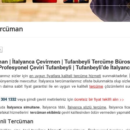
Tercüman
man | İtalyanca Çevirmen | Tufanbeyli Tercüme Bürosu
Profesyonel Çeviri Tufanbeyli | Tufanbeyli'de İtalyan
arımız sizler için
en uygun fiyatlara kaliteli
tercüme hizmeti
sunmaktadırlar.
bünyemizde mevcuttur. İtalyanca tercümanlarımız ofiste bulunmakta olup sizle
 daima sabit fiyat garantisi ile en uygun ve kaliteli
tercüme
çözümlerini su
 304 1332
veya şimdi çeviri metinleriniz için
ücretsiz bir fiyat teklifi alın >>
onuda
İtalyanca simultane
, İtalyanca tıbbi,
İtalyanca sözlü tercüme
, İtalyanca ti
refakat hizmetlerini
tercüman ekibimiz
çeviri kalitesinden ödün vermeden yapmakta
inli Tercüman