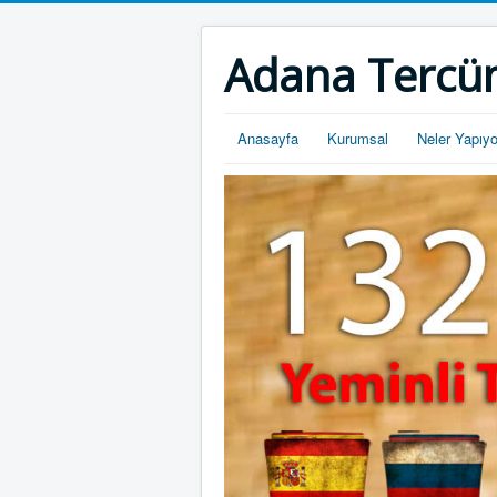
Adana Tercü
Anasayfa
Kurumsal
Neler Yapıy