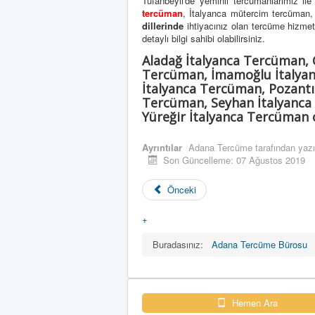
Tufanbeyli'de yeminli tercümanlarımız ile
tercüman
, İtalyanca mütercim tercüman
dillerinde
ihtiyacınız olan tercüme hizmetini
detaylı bilgi sahibi olabilirsiniz.
Aladağ İtalyanca Tercüman, 
Tercüman, İmamoğlu İtalyan
İtalyanca Tercüman, Pozantı
Tercüman, Seyhan İtalyanca
Yüreğir İtalyanca Tercüman 
Ayrıntılar
Adana Tercüme
tarafından yazı
Son Güncelleme: 07 Ağustos 2019
Önceki
+
Buradasınız:
Adana Tercüme Bürosu
Hemen Ara