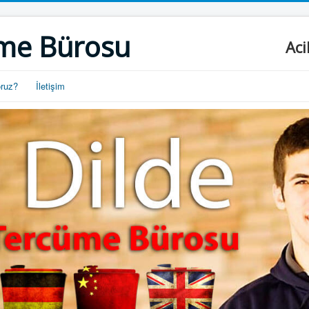
me Bürosu
Aci
oruz?
İletişim