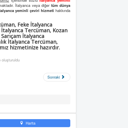
ibimiz
içerisinde sözlü
İtalyanca yeminli
lmaktadır. İtalyanca veya diğer
tüm dünya
talyanca yeminli çeviri hizmeti
hakkında
cüman, Feke İtalyanca
 İtalyanca Tercüman, Kozan
 Sarıçam İtalyanca
lık İtalyanca Tercüman,
ız hizmetinize hazırdır.
 oluşturuldu
Sonraki
Harita