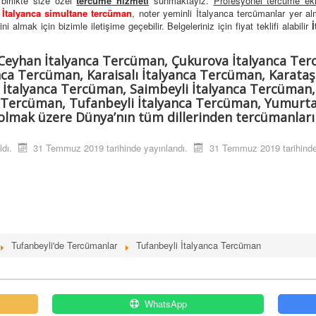
 birlikte size özel
tercüme hizmeti
sunmaktayız.
Profesyonel tercüme ek
,
İtalyanca simultane tercüman
, noter yeminli İtalyanca tercümanlar yer a
 almak için bizimle iletişime geçebilir. Belgeleriniz için fiyat teklifi alabilir
İ
Ceyhan İtalyanca Tercüman, Çukurova İtalyanca Ter
ca Tercüman, Karaisalı İtalyanca Tercüman, Karataş
 İtalyanca Tercüman, Saimbeyli İtalyanca Tercüman,
 Tercüman, Tufanbeyli İtalyanca Tercüman, Yumurta
olmak üzere Dünya’nın tüm dillerinden tercümanlarım
ldı.
31 Temmuz 2019 tarihinde yayınlandı.
31 Temmuz 2019 tarihinde
Tufanbeyli'de Tercümanlar
Tufanbeyli İtalyanca Tercüman
WhatsApp