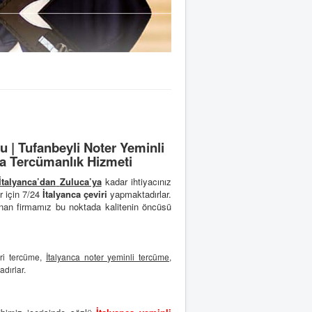
 | Tufanbeyli Noter Yeminli
ca Tercümanlık Hizmeti
İtalyanca’dan
Zuluca’ya
kadar ihtiyacınız
r için 7/24
İtalyanca çeviri
yapmaktadırlar.
nan firmamız bu noktada kalitenin öncüsü
cari tercüme,
İtalyanca noter yeminli tercüme
,
dırlar.