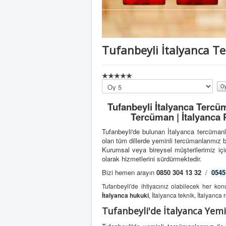
Tufanbeyli İtalyanca 
Lütfen
oylayın
Tufanbeyli İtalyanca Tercü
Tercüman | İtalyanca 
Tufanbeyli'de bulunan İtalyanca tercümanl
olan tüm dillerde yeminli tercümanlarımız 
Kurumsal veya bireysel müşterilerimiz için
olarak hizmetlerini sürdürmektedir.
Bizi hemen arayın
0850 304 13 32
/
0545
Tufanbeyli'de ihtiyacınız olabilecek her k
İtalyanca hukuki
, İtalyanca teknik, İtalyanca 
Tufanbeyli'de İtalyanca Yem