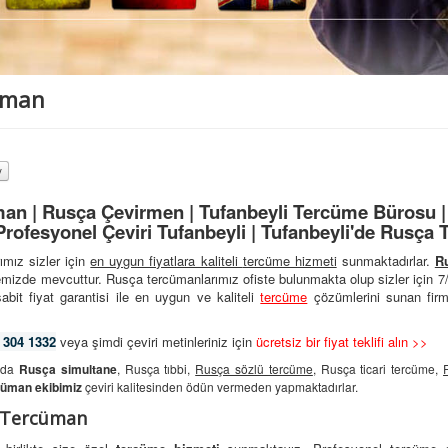
üman
an | Rusça Çevirmen | Tufanbeyli Tercüme Bürosu | 
rofesyonel Çeviri Tufanbeyli | Tufanbeyli'de Rusça 
mız sizler için
en uygun fiyatlara kaliteli
tercüme hizmeti
sunmaktadırlar.
R
emizde mevcuttur. Rusça tercümanlarımız ofiste bulunmakta olup sizler için 
abit fiyat garantisi ile en uygun ve kaliteli
tercüme
çözümlerini sunan firm
 304 1332
veya şimdi çeviri metinleriniz için
ücretsiz bir fiyat teklifi alın >>
nuda
Rusça simultane
, Rusça tıbbi,
Rusça sözlü tercüme
, Rusça ticari tercüme,
cüman ekibimiz
çeviri kalitesinden ödün vermeden yapmaktadırlar.
i Tercüman