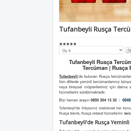
Tufanbeyli Rusça Terc
Lütfen
oylayın
Tufanbeyli Rusça Tercüm
Tercüman | Rusça P
Tufanbeyli
’de bulunan Rusça tercümanları
tüm dillerde yeminli tercümanlarımız büny
veya bireysel müşterilerimiz için daima s
hizmetlerini sürdürmektedir.
Bizi hemen arayın
0850 304 13 32
/
0545
Tufanbeyli'de ihtiyacınız olabilecek her ko
Rusça teknik, Rusça refakat hizmetlerini
ter
Tufanbeyli'de Rusça Yeminl