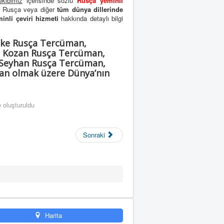
kibimiz
içerisinde sözlü
Rusça yeminli
r. Rusça veya diğer
tüm dünya dillerinde
inli çeviri hizmeti
hakkında detaylı bilgi
eke Rusça Tercüman,
, Kozan Rusça Tercüman,
 Seyhan Rusça Tercüman,
an olmak üzere Dünya’nın
 oluşturuldu
Sonraki
Harita