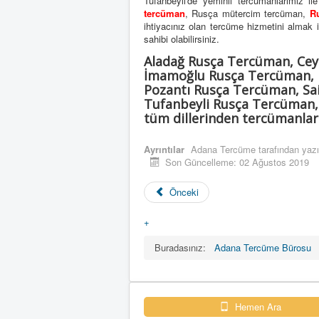
Tufanbeyli'de yeminli tercümanlarımız il
tercüman
, Rusça mütercim tercüman,
R
ihtiyacınız olan tercüme hizmetini almak içi
sahibi olabilirsiniz.
Aladağ Rusça Tercüman, Ce
İmamoğlu Rusça Tercüman, K
Pozantı Rusça Tercüman, Sa
Tufanbeyli Rusça Tercüman,
tüm dillerinden tercümanları
Ayrıntılar
Adana Tercüme
tarafından yazı
Son Güncelleme: 02 Ağustos 2019
Önceki
+
Buradasınız:
Adana Tercüme Bürosu
Hemen Ara