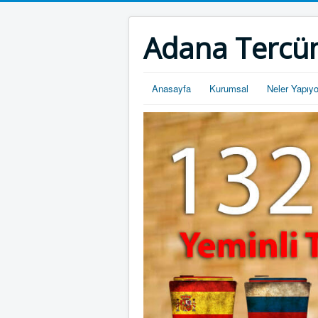
Adana Tercü
Anasayfa
Kurumsal
Neler Yapıy