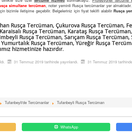
e birlikte size özel
tercüme hizmeti
sunmaktayız.
Profesyonel tercüme e
usça simultane tercüman
, noter yeminli Rusça tercümanlar yer almaktadı
n bizimle iletişime geçebilir. Belgeleriniz için fiyat teklifi alabilir
Rusça yem
yhan Rusça Tercüman, Çukurova Rusça Tercüman, F
araisalı Rusça Tercüman, Karataş Rusça Tercüman
imbeyli Rusça Tercüman, Sarıçam Rusça Tercüman,
 Yumurtalık Rusça Tercüman, Yüreğir Rusça Tercüm
mız hizmetinize hazırdır.
ldı.
31 Temmuz 2019 tarihinde yayınlandı.
31 Temmuz 2019 tarihinde
Tufanbeyli'de Tercümanlar
Tufanbeyli Rusça Tercüman
WhatsApp