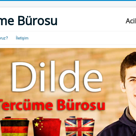
me Bürosu
Aci
oruz?
İletişim