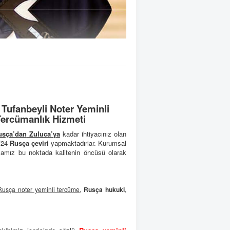
Tufanbeyli Noter Yeminli
Tercümanlık Hizmeti
usça’dan
Zuluca’ya
kadar ihtiyacınız olan
7/24
Rusça çeviri
yapmaktadırlar. Kurumsal
amız bu noktada kalitenin öncüsü olarak
Rusça noter yeminli tercüme
,
Rusça hukuki
,