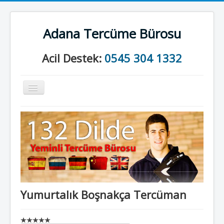
Adana Tercüme Bürosu
Acil Destek:
0545 304 1332
Gezinme
geçişini
değiştir
Anasayfa
Kurumsal
Neler Yapıyoruz?
İletişim
Yumurtalık Boşnakça Tercüman