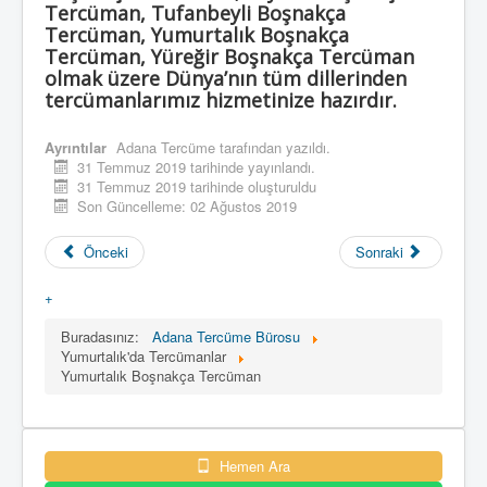
Tercüman, Tufanbeyli Boşnakça
Tercüman, Yumurtalık Boşnakça
Tercüman, Yüreğir Boşnakça Tercüman
olmak üzere Dünya’nın tüm dillerinden
tercümanlarımız hizmetinize hazırdır.
Ayrıntılar
Adana Tercüme
tarafından yazıldı.
31 Temmuz 2019 tarihinde yayınlandı.
31 Temmuz 2019 tarihinde oluşturuldu
Son Güncelleme: 02 Ağustos 2019
Önceki
Sonraki
+
Buradasınız:
Adana Tercüme Bürosu
Yumurtalık'da Tercümanlar
Yumurtalık Boşnakça Tercüman
Hemen Ara