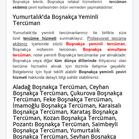
Boşnakça teknik, Boşnakça refakat hizmetlerini
tercüman
ekibimiz
çeviri kalitesinden ödün vermeden yapmaktadırlar.
Yumurtalık'da Boşnakça Yeminli
Tercüman
Yumurtalık'da yeminli tercümanlarımız ile birlikte size
özel
tercüme hizmeti
sunmaktayız.
Profesyonel tercüme
ekibimiz
içerisinde sözlü
Boşnakça yeminli tercüman
,
Boşnakça mütercim tercüman,
Boşnakça simultane
tercüman
, noter yeminli Boşnakça tercümanlar yer almaktadır.
Boşnakça veya diğer
tüm dünya dillerinde
ihtiyacınız olan
tercüme hizmetini almak için bizimle iletişime geçebilir.
Belgeleriniz için fiyat teklifi alabilir
Boşnakça yeminli çeviri
hizmeti
hakkında detaylı bilgi sahibi olabilirsiniz.
Aladağ Boşnakça Tercüman, Ceyhan
Boşnakça Tercüman, Çukurova Boşnakça
Tercüman, Feke Boşnakça Tercüman,
İmamoğlu Boşnakça Tercüman, Karaisalı
Boşnakça Tercüman, Karataş Boşnakça
Tercüman, Kozan Boşnakça Tercüman,
Pozantı Boşnakça Tercüman, Saimbeyli
Boşnakça Tercüman, Yumurtalık
Boşnakça Tercüman, Seyhan Boşnakça