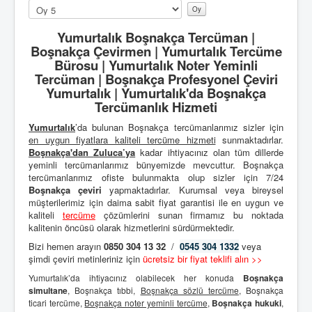
Lütfen
oylayın
Yumurtalık Boşnakça Tercüman |
Boşnakça Çevirmen | Yumurtalık Tercüme
Bürosu | Yumurtalık Noter Yeminli
Tercüman | Boşnakça Profesyonel Çeviri
Yumurtalık | Yumurtalık'da Boşnakça
Tercümanlık Hizmeti
Yumurtalık
’da bulunan Boşnakça tercümanlarımız sizler için
en uygun fiyatlara kaliteli
tercüme hizmeti
sunmaktadırlar.
Boşnakça'dan
Zuluca’ya
kadar ihtiyacınız olan tüm dillerde
yeminli tercümanlarımız bünyemizde mevcuttur. Boşnakça
tercümanlarımız ofiste bulunmakta olup sizler için 7/24
Boşnakça çeviri
yapmaktadırlar. Kurumsal veya bireysel
müşterilerimiz için daima sabit fiyat garantisi ile en uygun ve
kaliteli
tercüme
çözümlerini sunan firmamız bu noktada
kalitenin öncüsü olarak hizmetlerini sürdürmektedir.
Bizi hemen arayın
0850 304 13 32
/
0545 304 1332
veya
şimdi çeviri metinleriniz için
ücretsiz bir fiyat teklifi alın >>
Yumurtalık’da ihtiyacınız olabilecek her konuda
Boşnakça
simultane
, Boşnakça tıbbi,
Boşnakça sözlü tercüme
, Boşnakça
ticari tercüme,
Boşnakça noter yeminli tercüme
,
Boşnakça hukuki
,