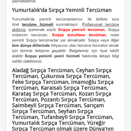
yapmaktadırlar.
Yumurtalık'da Sırpça Yeminli Tercüman
Yumurtalık'da yeminli tercümanlarımız ile birlikte size
özel
tercüme hizmeti
sunmaktayız.
Profesyonel tercüme
ekibimiz
içerisinde sözlü
Sırpça yeminli tercüman
, Sırpça
mütercim tercüman,
Sırpça simultane tercüman
, noter
yeminli Sırpça tercümanlar yer almaktadır. Sırpça veya diğer
tüm dünya dillerinde
ihtiyacınız olan tercüme hizmetini almak
için bizimle iletişime geçebilir. Belgeleriniz için fiyat teklifi
alabilir
Sırpça yeminli çeviri hizmeti
hakkında detaylı bilgi
sahibi olabilirsiniz.
Aladağ Sırpça Tercüman, Ceyhan Sırpça
Tercüman, Çukurova Sırpça Tercüman,
Feke Sırpça Tercüman, İmamoğlu Sırpça
Tercüman, Karaisalı Sırpça Tercüman,
Karataş Sırpça Tercüman, Kozan Sırpça
Tercüman, Pozantı Sırpça Tercüman,
Saimbeyli Sırpça Tercüman, Sarıçam
Sırpça Tercüman, Seyhan Sırpça
Tercüman, Tufanbeyli Sırpça Tercüman,
Yumurtalık Sırpça Tercüman, Yüreğir
Sırpça Tercüman olmak üzere Dünya’nın