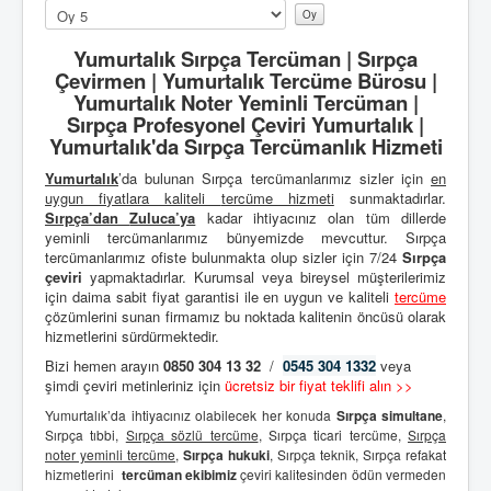
Lütfen
oylayın
Yumurtalık Sırpça Tercüman | Sırpça
Çevirmen | Yumurtalık Tercüme Bürosu |
Yumurtalık Noter Yeminli Tercüman |
Sırpça Profesyonel Çeviri Yumurtalık |
Yumurtalık'da Sırpça Tercümanlık Hizmeti
Yumurtalık
’da bulunan Sırpça tercümanlarımız sizler için
en
uygun fiyatlara kaliteli
tercüme hizmeti
sunmaktadırlar.
Sırpça’dan
Zuluca’ya
kadar ihtiyacınız olan tüm dillerde
yeminli tercümanlarımız bünyemizde mevcuttur. Sırpça
tercümanlarımız ofiste bulunmakta olup sizler için 7/24
Sırpça
çeviri
yapmaktadırlar. Kurumsal veya bireysel müşterilerimiz
için daima sabit fiyat garantisi ile en uygun ve kaliteli
tercüme
çözümlerini sunan firmamız bu noktada kalitenin öncüsü olarak
hizmetlerini sürdürmektedir.
Bizi hemen arayın
0850 304 13 32
/
0545 304 1332
veya
şimdi çeviri metinleriniz için
ücretsiz bir fiyat teklifi alın >>
Yumurtalık’da ihtiyacınız olabilecek her konuda
Sırpça simultane
,
Sırpça tıbbi,
Sırpça sözlü tercüme
, Sırpça ticari tercüme,
Sırpça
noter yeminli tercüme
,
Sırpça hukuki
, Sırpça teknik, Sırpça refakat
hizmetlerini
tercüman ekibimiz
çeviri kalitesinden ödün vermeden