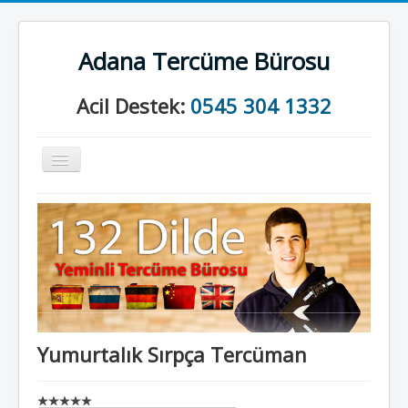
Adana Tercüme Bürosu
Acil Destek:
0545 304 1332
Gezinme
geçişini
değiştir
Anasayfa
Kurumsal
Neler Yapıyoruz?
İletişim
Yumurtalık Sırpça Tercüman