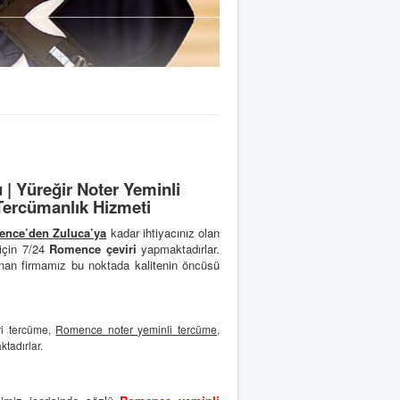
 Yüreğir Noter Yeminli
Tercümanlık Hizmeti
ence’den
Zuluca’ya
kadar ihtiyacınız olan
için 7/24
Romence çeviri
yapmaktadırlar.
nan firmamız bu noktada kalitenin öncüsü
ri tercüme,
Romence noter yeminli tercüme
,
tadırlar.