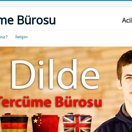
me Bürosu
Aci
oruz?
İletişim