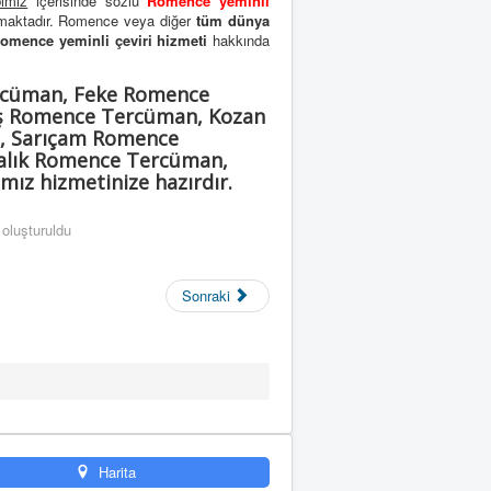
imiz
içerisinde sözlü
Romence yeminli
lmaktadır. Romence veya diğer
tüm dünya
omence yeminli çeviri hizmeti
hakkında
rcüman, Feke Romence
ş Romence Tercüman, Kozan
, Sarıçam Romence
alık Romence Tercüman,
ız hizmetinize hazırdır.
oluşturuldu
Sonraki
Harita