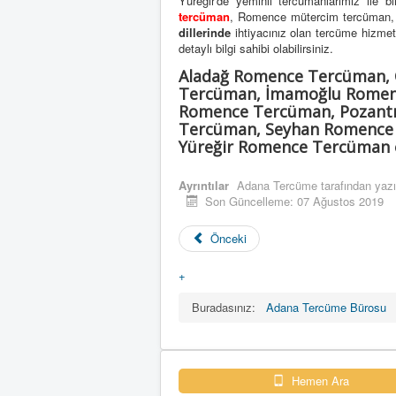
Yüreğir'de yeminli tercümanlarımız ile b
tercüman
, Romence mütercim tercüman
5
dillerinde
ihtiyacınız olan tercüme hizmetini
detaylı bilgi sahibi olabilirsiniz.
Aladağ Romence Tercüman,
Tercüman, İmamoğlu Romenc
Romence Tercüman, Pozant
Tercüman, Seyhan Romence 
Yüreğir Romence Tercüman ol
Ayrıntılar
Adana Tercüme
tarafından yazı
Son Güncelleme: 07 Ağustos 2019
Önceki
+
Buradasınız:
Adana Tercüme Bürosu
Hemen Ara