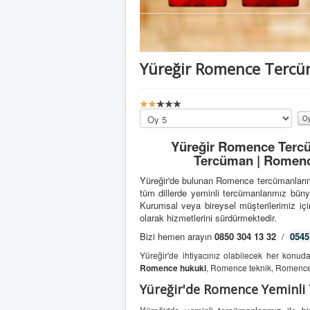
Yüreğir Romence Terc
K
u
Lütfen
l
oylayın
l
Yüreğir Romence Tercü
a
Tercüman | Romence
n
ı
Yüreğir'de bulunan Romence tercümanlarım
c
tüm dillerde yeminli tercümanlarımız bün
ı
Kurumsal veya bireysel müşterilerimiz için
O
olarak hizmetlerini sürdürmektedir.
y
Bizi hemen arayın
0850 304 13 32
/
0545
u
:
Yüreğir'de ihtiyacınız olabilecek her konu
Romence hukuki
, Romence teknik, Romence 
2
Yüreğir'de Romence Yeminl
/