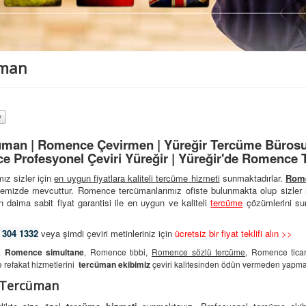
üman
man | Romence Çevirmen | Yüreğir Tercüme Bürosu |
 Profesyonel Çeviri Yüreğir | Yüreğir'de Romence 
ız sizler için
en uygun fiyatlara kaliteli
tercüme hizmeti
sunmaktadırlar.
Rom
yemizde mevcuttur. Romence tercümanlarımız ofiste bulunmakta olup sizler 
 daima sabit fiyat garantisi ile en uygun ve kaliteli
tercüme
çözümlerini su
 304 1332
veya şimdi çeviri metinleriniz için
ücretsiz bir fiyat teklifi alın >>
da
Romence simultane
, Romence tıbbi,
Romence sözlü tercüme
, Romence tica
refakat hizmetlerini
tercüman ekibimiz
çeviri kalitesinden ödün vermeden yapmak
i Tercüman