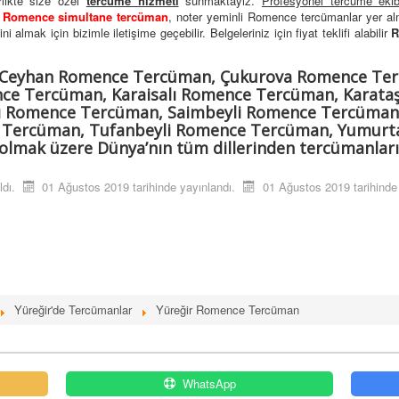
irlikte size özel
tercüme hizmeti
sunmaktayız.
Profesyonel tercüme ekib
,
Romence simultane tercüman
, noter yeminli Romence tercümanlar yer a
 almak için bizimle iletişime geçebilir. Belgeleriniz için fiyat teklifi alabilir
R
 Ceyhan Romence Tercüman, Çukurova Romence Te
e Tercüman, Karaisalı Romence Tercüman, Karata
ı Romence Tercüman, Saimbeyli Romence Tercüman
Tercüman, Tufanbeyli Romence Tercüman, Yumurt
mak üzere Dünya’nın tüm dillerinden tercümanlarım
ldı.
01 Ağustos 2019 tarihinde yayınlandı.
01 Ağustos 2019 tarihinde 
Yüreğir'de Tercümanlar
Yüreğir Romence Tercüman
WhatsApp