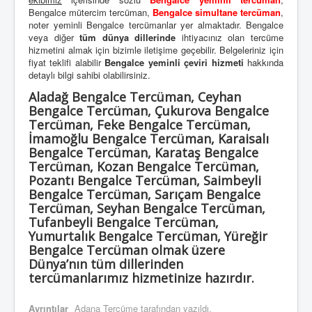
Bengalce mütercim tercüman,
Bengalce simultane tercüman
,
noter yeminli Bengalce tercümanlar yer almaktadır. Bengalce
veya diğer
tüm dünya dillerinde
ihtiyacınız olan tercüme
hizmetini almak için bizimle iletişime geçebilir. Belgeleriniz için
fiyat teklifi alabilir
Bengalce yeminli çeviri hizmeti
hakkında
detaylı bilgi sahibi olabilirsiniz.
Aladağ Bengalce Tercüman, Ceyhan
Bengalce Tercüman, Çukurova Bengalce
Tercüman, Feke Bengalce Tercüman,
İmamoğlu Bengalce Tercüman, Karaisalı
Bengalce Tercüman, Karataş Bengalce
Tercüman, Kozan Bengalce Tercüman,
Pozantı Bengalce Tercüman, Saimbeyli
Bengalce Tercüman, Sarıçam Bengalce
Tercüman, Seyhan Bengalce Tercüman,
Tufanbeyli Bengalce Tercüman,
Yumurtalık Bengalce Tercüman, Yüreğir
Bengalce Tercüman olmak üzere
Dünya’nın tüm dillerinden
tercümanlarımız hizmetinize hazırdır.
Ayrıntılar
Adana Tercüme
tarafından yazıldı.