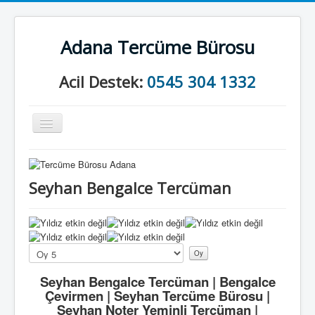
Adana Tercüme Bürosu
Acil Destek:
0545 304 1332
Gezinme
geçişini
değiştir
Anasayfa
Kurumsal
Seyhan Bengalce Tercüman
Neler Yapıyoruz?
İletişim
Lütfen
oylayın
Seyhan Bengalce Tercüman | Bengalce
Çevirmen | Seyhan Tercüme Bürosu |
Seyhan Noter Yeminli Tercüman |