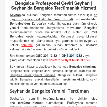
Bengalce Profesyonel Çeviri Seyhan |
Seyhan'da Bengalce Tercümanlık Hizmeti
Seyhan
’da bulunan Bengalce tercümanlarımız sizler için
en
uygun fiyatlara kaliteli
tercüme hizmeti
sunmaktadırlar.
Bengalce’den
Zuluca’ya
kadar ihtiyacınız olan tüm dillerde
yeminli tercümanlarımız bünyemizde mevcuttur. Bengalce
tercümanlarımız ofiste bulunmakta olup sizler için 7/24
Bengalce çeviri
yapmaktadırlar. Kurumsal veya bireysel
müşterilerimiz için daima sabit fiyat garantisi ile en uygun ve
kaliteli
tercüme
çözümlerini sunan firmamız bu noktada
kalitenin öncüsü olarak hizmetlerini sürdürmektedir.
Bizi hemen arayın
0850 304 13 32
/
0545 304 1332
veya
şimdi çeviri metinleriniz için
ücretsiz bir fiyat teklifi alın >>
Seyhan’da ihtiyacınız olabilecek her konuda
Bengalce simultane
,
Bengalce tıbbi,
Bengalce sözlü tercüme
, Bengalce ticari tercüme,
Bengalce noter yeminli tercüme
,
Bengalce hukuki
, Bengalce
teknik, Bengalce refakat hizmetlerini
tercüman ekibimiz
çeviri
kalitesinden ödün vermeden yapmaktadırlar.
Seyhan'da Bengalce Yeminli Tercüman
Seyhan'da yeminli tercümanlarımız ile birlikte size
özel
tercüme hizmeti
sunmaktayız.
Profesyonel tercüme
ekibimiz
içerisinde sözlü
Bengalce yeminli tercüman
,