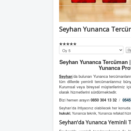
Seyhan Yunanca Terc
Lütfen
oylayın
Seyhan Yunanca Tercüman | 
Yunanca Prof
Seyhan
’da bulunan Yunanca tercümanlarım
tüm dillerde yeminli tercümanlarımız bü
Kurumsal veya bireysel müşterilerimiz için
olarak hizmetlerini sürdürmektedir.
Bizi hemen arayın
0850 304 13 32
/
0545
Seyhan’da ihtiyacınız olabilecek her konud
hukuki
, Yunanca teknik, Yunanca refakat hiz
Seyhan'da Yunanca Yeminli