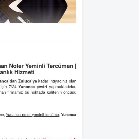
an Noter Yeminli Tercüman |
anlık Hizmeti
anca’dan
Zuluca’ya
kadar ihtiyacınız olan
 için 7/24
Yunanca çeviri
yapmaktadırlar.
nan firmamız bu noktada kalitenin öncüsü
üme,
Yunanca noter yeminli tercüme
,
Yunanca