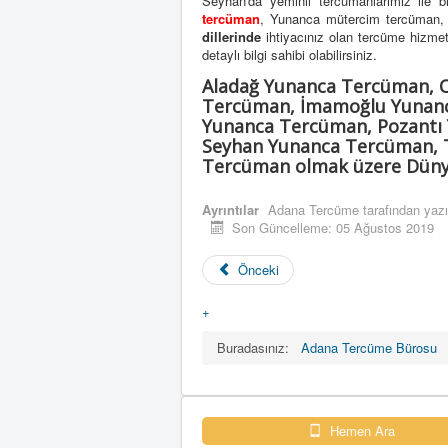
Seyhan'da yeminli tercümanlarımız ile b
tercüman
, Yunanca mütercim tercüman
dillerinde
ihtiyacınız olan tercüme hizmetini
detaylı bilgi sahibi olabilirsiniz.
Aladağ Yunanca Tercüman, 
Tercüman, İmamoğlu Yunanc
Yunanca Tercüman, Pozantı
Seyhan Yunanca Tercüman, T
Tercüman olmak üzere Dünya’
Ayrıntılar
Adana Tercüme
tarafından yazı
Son Güncelleme: 05 Ağustos 2019
Önceki
+
Buradasınız:
Adana Tercüme Bürosu
Hemen Ara