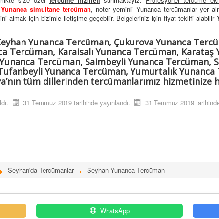
irlikte size özel
tercüme hizmeti
sunmaktayız.
Profesyonel tercüme eki
,
Yunanca simultane tercüman
, noter yeminli Yunanca tercümanlar yer a
 almak için bizimle iletişime geçebilir. Belgeleriniz için fiyat teklifi alabilir
Ceyhan Yunanca Tercüman, Çukurova Yunanca Tercü
a Tercüman, Karaisalı Yunanca Tercüman, Karataş
 Yunanca Tercüman, Saimbeyli Yunanca Tercüman, 
ufanbeyli Yunanca Tercüman, Yumurtalık Yunanca 
nın tüm dillerinden tercümanlarımız hizmetinize ha
ldı.
31 Temmuz 2019 tarihinde yayınlandı.
31 Temmuz 2019 tarihinde
Seyhan'da Tercümanlar
Seyhan Yunanca Tercüman
WhatsApp