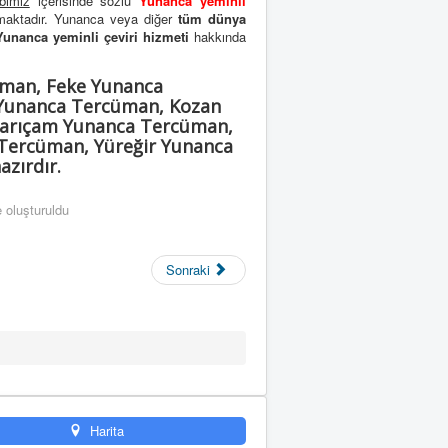
bimiz
içerisinde sözlü
Yunanca yeminli
lmaktadır. Yunanca veya diğer
tüm dünya
Yunanca yeminli çeviri hizmeti
hakkında
man, Feke Yunanca
 Yunanca Tercüman, Kozan
Sarıçam Yunanca Tercüman,
Tercüman, Yüreğir Yunanca
zırdır.
 oluşturuldu
Sonraki
Harita