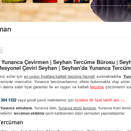
üman
Yunanca Çevirmen | Seyhan Tercüme Bürosu | Seyh
esyonel Çeviri Seyhan | Seyhan'da Yunanca Tercüm
ız sizler için
en uygun fiyatlara kaliteli
tercüme hizmeti
sunmaktadırlar.
Yun
nyemizde mevcuttur. Yunanca tercümanlarımız ofiste bulunmakta olup sizler
 daima sabit fiyat garantisi ile en uygun ve kaliteli
tercüme
çözümlerini su
 304 1332
veya şimdi çeviri metinleriniz için
ücretsiz bir fiyat teklifi alın >>
a
Yunanca simultane
, Yunanca tıbbi,
Yunanca sözlü tercüme
, Yunanca ticari terc
metlerini
tercüman ekibimiz
çeviri kalitesinden ödün vermeden yapmaktadırlar.
 Tercüman