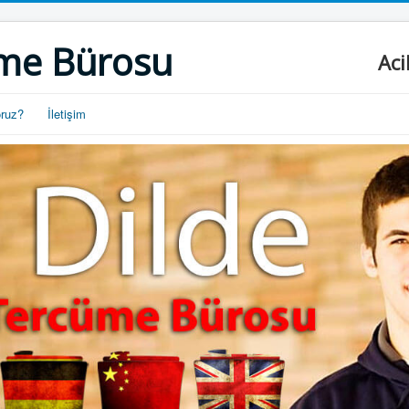
me Bürosu
Aci
oruz?
İletişim