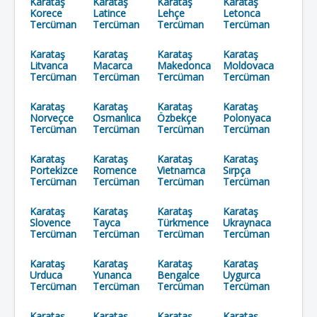
Karataş
Karataş
Karataş
Karataş
Korece
Latince
Lehçe
Letonca
Tercüman
Tercüman
Tercüman
Tercüman
Karataş
Karataş
Karataş
Karataş
Litvanca
Macarca
Makedonca
Moldovaca
Tercüman
Tercüman
Tercüman
Tercüman
Karataş
Karataş
Karataş
Karataş
Norveçce
Osmanlıca
Özbekçe
Polonyaca
Tercüman
Tercüman
Tercüman
Tercüman
Karataş
Karataş
Karataş
Karataş
Portekizce
Romence
Vietnamca
Sırpça
Tercüman
Tercüman
Tercüman
Tercüman
Karataş
Karataş
Karataş
Karataş
Slovence
Tayca
Türkmence
Ukraynaca
Tercüman
Tercüman
Tercüman
Tercüman
Karataş
Karataş
Karataş
Karataş
Urduca
Yunanca
Bengalce
Uygurca
Tercüman
Tercüman
Tercüman
Tercüman
Karataş
Karataş
Karataş
Karataş