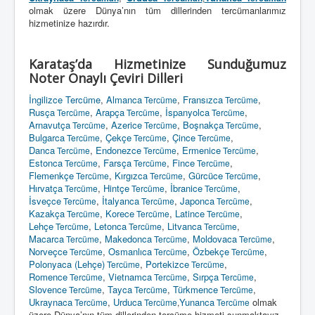
olmak üzere Dünya’nın tüm dillerinden tercümanlarımız
hizmetinize hazırdır.
Karataş’da Hizmetinize Sunduğumuz
Noter Onaylı Çeviri Dilleri
İngilizce Tercüme
,
Almanca
,
Fransızca
,
Tercüme
Tercüme
Rusça
,
Arapça
,
İspanyolca
,
Tercüme
Tercüme
Tercüme
Arnavutça
,
Azerice
,
Boşnakça
,
Tercüme
Tercüme
Tercüme
Bulgarca
,
Çekçe
,
Çince
,
Tercüme
Tercüme
Tercüme
Danca
,
Endonezce
,
Ermenice
,
Tercüme
Tercüme
Tercüme
Estonca
,
Farsça
,
Fince
,
Tercüme
Tercüme
Tercüme
Flemenkçe
,
Kırgızca
,
Gürcüce
,
Tercüme
Tercüme
Tercüme
Hırvatça
,
Hintçe
,
İbranice
,
Tercüme
Tercüme
Tercüme
İsveçce
,
İtalyanca
,
Japonca
,
Tercüme
Tercüme
Tercüme
Kazakça
,
Korece
,
Latince
,
Tercüme
Tercüme
Tercüme
Lehçe
,
Letonca
,
Litvanca
,
Tercüme
Tercüme
Tercüme
Macarca
,
Makedonca
,
Moldovaca
,
Tercüme
Tercüme
Tercüme
Norveçce
,
Osmanlıca
,
Özbekçe
,
Tercüme
Tercüme
Tercüme
Polonyaca (Lehçe)
,
Portekizce
,
Tercüme
Tercüme
Romence
,
Vietnamca
,
Sırpça
,
Tercüme
Tercüme
Tercüme
Slovence
,
Tayca
,
Türkmence
,
Tercüme
Tercüme
Tercüme
Ukraynaca
,
Urduca
Yunanca
olmak
Tercüme
Tercüme
,
Tercüme
üzere Dünya’nın tüm dillerinden tercüme hizmeti sunmaktayız.