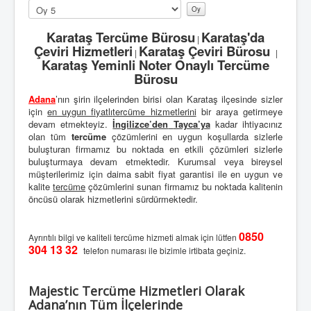
u
Lütfen
l
oylayın
l
Karataş Tercüme Bürosu
Karataş'da
|
a
Çeviri Hizmetleri
Karataş Çeviri Bürosu
|
|
n
Karataş Yeminli Noter Onaylı Tercüme
ı
Bürosu
c
ı
Adana
’nın şirin ilçelerinden birisi olan Karataş ilçesinde sizler
O
için
en uygun fiyatlı
tercüme hizmetlerini
bir araya getirmeye
y
devam etmekteyiz.
İngilizce’den
Tayca’ya
kadar ihtiyacınız
u
olan tüm
tercüme
çözümlerini en uygun koşullarda sizlerle
:
buluşturan firmamız bu noktada en etkili çözümleri sizlerle
buluşturmaya devam etmektedir. Kurumsal veya bireysel
1
müşterilerimiz için daima sabit fiyat garantisi ile en uygun ve
kalite
tercüme
çözümlerini sunan firmamız bu noktada kalitenin
/
öncüsü olarak hizmetlerini sürdürmektedir.
5
0850
Ayrıntılı bilgi ve kaliteli tercüme hizmeti almak için lütfen
304 13 32
telefon numarası ile bizimle irtibata geçiniz.
Majestic Tercüme Hizmetleri Olarak
Adana’nın Tüm İlçelerinde