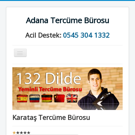
Adana Tercüme Bürosu
Acil Destek:
0545 304 1332
Gezinme
geçişini
değiştir
Anasayfa
Kurumsal
Neler Yapıyoruz?
İletişim
Karataş Tercüme Bürosu
K