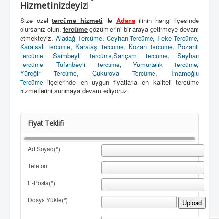
Hizmetinizdeyiz!
Size özel
tercüme hizmeti
ile
Adana
ilinin hangi ilçesinde
olursanız olun,
tercüme
çözümlerini bir araya getirmeye devam
etmekteyiz.
Aladağ Tercüme
,
Ceyhan
,
Feke
,
Tercüme
Tercüme
Karaisalı
,
Karataş
,
Kozan
,
Pozantı
Tercüme
Tercüme
Tercüme
,
Saimbeyli
Sarıçam
,
Seyhan
Tercüme
Tercüme
,
Tercüme
,
Tufanbeyli
,
Yumurtalık
,
Tercüme
Tercüme
Tercüme
Yüreğir
,
Çukurova
,
İmamoğlu
Tercüme
Tercüme
ilçelerinde en uygun fiyatlarla en kaliteli tercüme
Tercüme
hizmetlerini sunmaya devam ediyoruz.
Fiyat Teklifi
Ad Soyad(*)
Telefon
E-Posta(*)
Dosya Yükle(*)
Upload