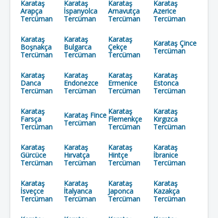
Karataş
Karataş
Karataş
Karataş
Arapça
İspanyolca
Arnavutça
Azerice
Tercüman
Tercüman
Tercüman
Tercüman
Karataş
Karataş
Karataş
Karataş Çince
Boşnakça
Bulgarca
Çekçe
Tercüman
Tercüman
Tercüman
Tercüman
Karataş
Karataş
Karataş
Karataş
Danca
Endonezce
Ermenice
Estonca
Tercüman
Tercüman
Tercüman
Tercüman
Karataş
Karataş
Karataş
Karataş Fince
Farsça
Flemenkçe
Kırgızca
Tercüman
Tercüman
Tercüman
Tercüman
Karataş
Karataş
Karataş
Karataş
Gürcüce
Hırvatça
Hintçe
İbranice
Tercüman
Tercüman
Tercüman
Tercüman
Karataş
Karataş
Karataş
Karataş
İsveçce
İtalyanca
Japonca
Kazakça
Tercüman
Tercüman
Tercüman
Tercüman