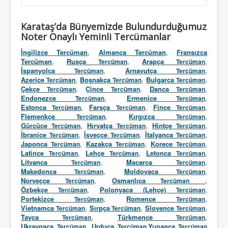
Karataş’da Bünyemizde Bulundurduğumuz
Noter Onaylı Yeminli Tercümanlar
İngilizce Tercüman
,
Almanca Tercüman
,
Fransızca
Tercüman
,
Rusça
,
Arapça
,
Tercüman
Tercüman
İspanyolca
,
Arnavutça
,
Tercüman
Tercüman
Azerice
,
Boşnakça
,
Bulgarca
,
Tercüman
Tercüman
Tercüman
Çekçe
,
Çince
,
Danca
,
Tercüman
Tercüman
Tercüman
Endonezce
,
Ermenice
,
Tercüman
Tercüman
Estonca
,
Farsça
,
Fince
,
Tercüman
Tercüman
Tercüman
Flemenkçe
,
Kırgızca
,
Tercüman
Tercüman
Gürcüce
,
Hırvatça
,
Hintçe
,
Tercüman
Tercüman
Tercüman
İbranice
,
İsveçce
,
İtalyanca
,
Tercüman
Tercüman
Tercüman
Japonca
,
Kazakça
,
Korece
,
Tercüman
Tercüman
Tercüman
Latince
,
Lehçe
,
Letonca
,
Tercüman
Tercüman
Tercüman
Litvanca
,
Macarca
,
Tercüman
Tercüman
Makedonca
,
Moldovaca
,
Tercüman
Tercüman
Norveçce
,
Osmanlıca
,
Tercüman
Tercüman
Özbekçe
,
Polonyaca (Lehçe)
,
Tercüman
Tercüman
Portekizce
,
Romence
,
Tercüman
Tercüman
Vietnamca
,
Sırpça
,
Slovence
,
Tercüman
Tercüman
Tercüman
Tayca
,
Türkmence
,
Tercüman
Tercüman
Ukraynaca
,
Urduca
Yunanca
Tercüman
Tercüman
,
Tercüman