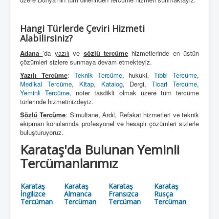
Hangi Türlerde Çeviri Hizmeti
Alabilirsiniz?
Adana
’da
yazılı
ve
sözlü tercüme
hizmetlerinde en üstün
çözümleri sizlere sunmaya devam etmekteyiz.
Yazılı Tercüme
:
Teknik Tercüme
, hukuki,
Tıbbi Tercüme
,
Medikal Tercüme
,
Kitap
,
Katalog
, Dergi,
Ticari Tercüme
,
Yeminli Tercüme
, noter tasdikli olmak üzere tüm tercüme
türlerinde hizmetinizdeyiz.
Sözlü Tercüme
: Simultane, Ardıl, Refakat hizmetleri ve teknik
ekipman konularında profesyonel ve hesaplı çözümleri sizlerle
buluşturuyoruz.
Karataş'da Bulunan Yeminli
Tercümanlarımız
Karataş
Karataş
Karataş
Karataş
İngilizce
Almanca
Fransızca
Rusça
Tercüman
Tercüman
Tercüman
Tercüman