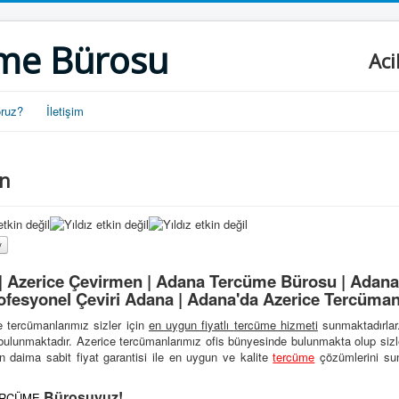
me Bürosu
Aci
oruz?
İletişim
an
 Azerice Çevirmen | Adana Tercüme Bürosu | Adana
ofesyonel Çeviri Adana | Adana'da Azerice Tercüman
e tercümanlarımız sizler için
en uygun fiyatlı
tercüme hizmeti
sunmaktadırla
 bulunmaktadır. Azerice tercümanlarımız ofis bünyesinde bulunmakta olup sizl
n daima sabit fiyat garantisi ile en uygun ve kalite
tercüme
çözümlerini sun
Bürosuyuz!
RCÜME