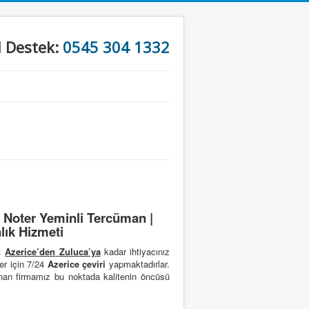
l Destek:
0545 304 1332
 Noter Yeminli Tercüman |
lık Hizmeti
r.
Azerice’den
Zuluca’ya
kadar ihtiyacınız
er için 7/24
Azerice çeviri
yapmaktadırlar.
an firmamız bu noktada kalitenin öncüsü