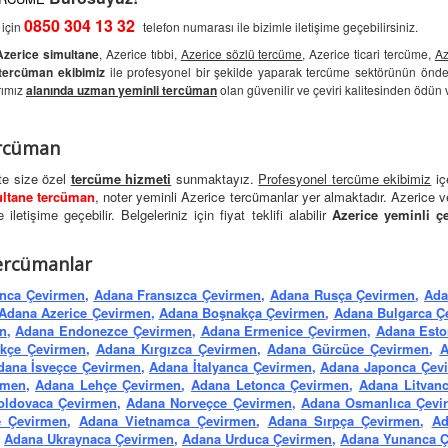
0850 304 13 32
 için
telefon numarası ile bizimle iletişime geçebilirsiniz.
Azerice simultane
, Azerice tıbbi,
Azerice sözlü tercüme
, Azerice ticari tercüme,
Az
tercüman ekibimiz
ile profesyonel bir şekilde yaparak tercüme sektörünün önde
rımız
alanında uzman yeminli tercüman
olan güvenilir ve çeviri kalitesinden ödün
ercüman
kte size özel
tercüme hizmeti
sunmaktayız.
Profesyonel tercüme ekibimiz
iç
ultane tercüman
, noter yeminli Azerice tercümanlar yer almaktadır. Azerice 
letişime geçebilir. Belgeleriniz için fiyat teklifi alabilir
Azerice yeminli çe
ercümanlar
nca Çevirmen
,
Adana Fransızca Çevirmen
,
Adana Rusça Çevirmen
,
Ada
Adana Azerice Çevirmen
,
Adana Boşnakça Çevirmen
,
Adana Bulgarca Ç
n
,
Adana Endonezce Çevirmen
,
Adana Ermenice Çevirmen
,
Adana Esto
kçe Çevirmen
,
Adana Kırgızca Çevirmen
,
Adana Gürcüce Çevirmen
,
A
dana İsveçce Çevirmen
,
Adana İtalyanca Çevirmen
,
Adana Japonca Çev
rmen
,
Adana Lehçe Çevirmen
,
Adana Letonca Çevirmen
,
Adana Litvan
oldovaca Çevirmen
,
Adana Norveçce Çevirmen
,
Adana Osmanlıca Çevi
 Çevirmen
,
Adana Vietnamca Çevirmen
,
Adana Sırpça Çevirmen
,
Ad
,
Adana Ukraynaca Çevirmen
,
Adana Urduca Çevirmen
,
Adana Yunanca 