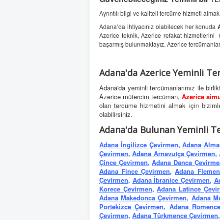
u
:
Ayrıntılı bilgi ve kaliteli tercüme hizmeti almak
1
Adana’da ihtiyacınız olabilecek her konuda
Azerice teknik, Azerice refakat hizmetlerini
/
başarmış bulunmaktayız. Azerice tercümanla
5
Adana'da Azerice Yeminli T
Adana'da yeminli tercümanlarımız ile birli
Azerice mütercim tercüman,
Azerice sim
olan tercüme hizmetini almak için bizimle i
olabilirsiniz.
Adana'da Bulunan Yeminli T
Adana İngilizce Çevirmen
,
Adana Alma
Çevirmen
,
Adana Arnavutça Çevirmen
,
Çince Çevirmen
,
Adana Danca Çevirme
Adana Fince Çevirmen
,
Adana Flemen
Çevirmen
,
Adana İbranice Çevirmen
,
A
Korece Çevirmen
,
Adana Latince Çevi
Adana Makedonca Çevirmen
,
Adana M
Portekizce Çevirmen
,
Adana Romence
Çevirmen
,
Adana Türkmence Çevirmen