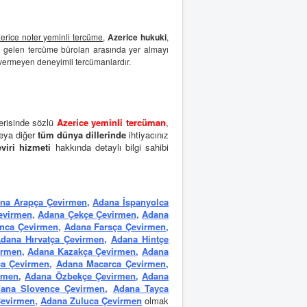
erice noter yeminli tercüme
,
Azerice hukuki
,
 gelen tercüme büroları arasında yer almayı
 vermeyen deneyimli tercümanlardır.
erisinde sözlü
Azerice yeminli tercüman
,
veya diğer
tüm dünya dillerinde
ihtiyacınız
viri hizmeti
hakkında detaylı bilgi sahibi
na Arapça Çevirmen
,
Adana İspanyolca
evirmen
,
Adana Çekçe Çevirmen
,
Adana
nca Çevirmen
,
Adana Farsça Çevirmen
,
dana Hırvatça Çevirmen
,
Adana Hintçe
irmen
,
Adana Kazakça Çevirmen
,
Adana
ca Çevirmen
,
Adana Macarca Çevirmen
,
rmen
,
Adana Özbekçe Çevirmen
,
Adana
ana Slovence Çevirmen
,
Adana Tayca
Çevirmen
,
Adana Zuluca Çevirmen
olmak