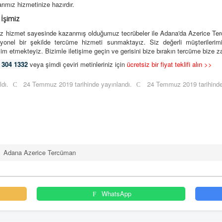
rımız hizmetinize hazırdır.
İşimiz
iz hizmet sayesinde kazanmış olduğumuz tecrübeler ile Adana'da Azerice Te
yonel bir şekilde tercüme hizmeti sunmaktayız. Siz değerli müşterilerimi
slim etmekteyiz. Bizimle iletişime geçin ve gerisini bize bırakın tercüme bize z
 304 1332
veya şimdi çeviri metinleriniz için
ücretsiz bir fiyat teklifi alın >>
ldı.
24 Temmuz 2019 tarihinde yayınlandı.
24 Temmuz 2019 tarihinde
Adana Azerice Tercüman
WhatsApp