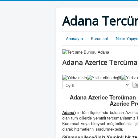
Adana Tercü
Anasayfa
Kurumsal
Neler Yapıy
Adana Azerice Tercüm
K
u
Lütfen
l
oylayın
l
Adana Azerice Tercüman |
a
Azerice Pr
n
ı
Adana
’
nın tüm ilçelerinde bulunan Azeric
c
olan tüm dillerde yeminli tercümanlarımız
ı
Kurumsal veya bireysel müşterilerimiz içi
O
olarak hizmetlerini sürdürmektedir.
y
Güvenebileceğiniz Yeminli bir
TE