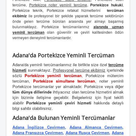
tercüme,
Portekizce noter yeminli tercüme
,
Portekizce hukuki
,
Portekizce teknik, Portekizce refakat hizmetlerini
tercüman
ekibimiz
ile profesyonel bir şekilde yaparak tercüme sektörünün
önde gelen tercüme büroları arasında yer almayı başarmış
bulunmaktayız. Portekizce tercümanlarımız
alanında uzman
yeminli tercüman
olan güvenilir ve çeviri kalitesinden ödün
vermeyen deneyimli tercümanlardır.
Adana'da Portekizce Yeminli Tercüman
Adana'da yeminli tercümanlarımız ile birlikte size özel
tercüme
hizmeti
sunmaktayız.
Profesyonel tercüme ekibimiz
içerisinde
sözlü
Portekizce yeminli tercüman
, Portekizce mütercim
tercüman,
Portekizce simultane tercüman
, noter yeminli
Portekizce tercümanlar yer almaktadır. Portekizce veya diğer
tüm dünya dillerinde
ihtiyacınız olan tercüme hizmetini almak
için bizimle iletişime geçebilir. Belgeleriniz için fiyat teklifi
alabilir
Portekizce yeminli çeviri hizmeti
hakkında detaylı
bilgi sahibi olabilirsiniz.
Adana'da Bulunan Yeminli Tercümanlar
Adana İngilizce Çevirmen
,
Adana Almanca Çevirmen
,
Adana Fransızca Çevirmen
,
Adana Rusça Çevirmen
,
Adana