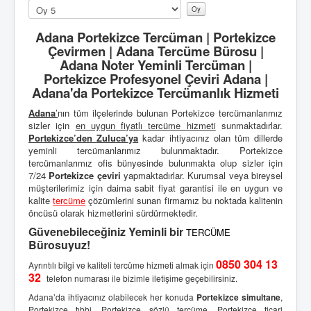
u
Lütfen
l
oylayın
l
Adana Portekizce Tercüman | Portekizce
a
Çevirmen | Adana Tercüme Bürosu |
n
Adana Noter Yeminli Tercüman |
ı
Portekizce Profesyonel Çeviri Adana |
c
Adana'da Portekizce Tercümanlık Hizmeti
ı
O
Adana
’
nın tüm ilçelerinde bulunan Portekizce tercümanlarımız
y
sizler için
en uygun fiyatlı
tercüme hizmeti
sunmaktadırlar.
u
Portekizce’den
Zuluca’ya
kadar ihtiyacınız olan tüm dillerde
:
yeminli tercümanlarımız bulunmaktadır. Portekizce
tercümanlarımız ofis bünyesinde bulunmakta olup sizler için
2
7/24
Portekizce çeviri
yapmaktadırlar. Kurumsal veya bireysel
müşterilerimiz için daima sabit fiyat garantisi ile en uygun ve
/
kalite
tercüme
çözümlerini sunan firmamız bu noktada kalitenin
öncüsü olarak hizmetlerini sürdürmektedir.
5
Güvenebileceğiniz Yeminli bir
TERCÜME
Bürosuyuz!
0850 304 13
Ayrıntılı bilgi ve kaliteli tercüme hizmeti almak için
32
telefon numarası ile bizimle iletişime geçebilirsiniz.
Adana’da ihtiyacınız olabilecek her konuda
Portekizce simultane
,
Portekizce tıbbi,
Portekizce sözlü tercüme
, Portekizce ticari