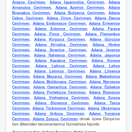
Arapça Çevirmen
,
Adana İspanyolca Çevirmen
,
Adana
Arnavutça Çevirmen
,
Adana Azerice Çevirmen
,
Adana
Boşnakça Çevirmen
,
Adana Bulgarca Çevirmen
,
Adana
Çekçe Çevirmen
,
Adana Çince Çevirmen
,
Adana Danca
Çevirmen
,
Adana Endonezce Çevirmen
,
Adana Ermenice
Çevirmen
,
Adana Estonca Çevirmen
,
Adana Farsça
Çevirmen
,
Adana Fince Çevirmen
,
Adana Flemenkçe
Çevirmen
,
Adana Kırgızca Çevirmen
,
Adana Gürcüce
Çevirmen
,
Adana Hırvatça Çevirmen
,
Adana Hintçe
Çevirmen
,
Adana İbranice Çevirmen
,
Adana İsveçce
Çevirmen
,
Adana İtalyanca Çevirmen
,
Adana Japonca
Çevirmen
,
Adana Kazakça Çevirmen
,
Adana Korece
Çevirmen
,
Adana Latince Çevirmen
,
Adana Lehçe
Çevirmen
,
Adana Letonca Çevirmen
,
Adana Litvanca
Çevirmen
,
Adana Macarca Çevirmen
,
Adana Makedonca
Çevirmen
,
Adana Moldovaca Çevirmen
,
Adana Norveçce
Çevirmen
,
Adana Osmanlıca Çevirmen
,
Adana Özbekçe
Çevirmen
,
Adana Portekizce Çevirmen
,
Adana Romence
Çevirmen
,
Adana Vietnamca Çevirmen
,
Adana Sırpça
Çevirmen
,
Adana Slovence Çevirmen
,
Adana Tayca
Çevirmen
,
Adana Türkmence Çevirmen
,
Adana Ukraynaca
Çevirmen
,
Adana Urduca Çevirmen
,
Adana Yunanca
Çevirmen
,
Adana Zuluca Çevirmen
olmak üzere Dünya’nın
tüm dillerinden tercümanlarımız hizmetinize hazırdır.