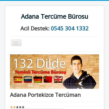
Adana Tercüme Bürosu
Acil Destek:
0545 304 1332
Gezinme
geçişini
değiştir
Anasayfa
Kurumsal
Neler Yapıyoruz?
İletişim
Adana Portekizce Tercüman
K