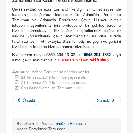
Zamanınız Size Kalsın! Tercüme Bizim İşimiz
Çeviri sektöründe uzun zamandır verdiğimiz hizmet sayesinde
kazanmış olduğumuz tecrübeler ile Adana'da Portekizce
Tercüman ve Adana'da Portekizce Çeviri Hizmeti almak
isteyen müşterilerimiz için profesyonel bir şekilde tercüme
hizmeti sunmaktayız. Siz değerli müşterilerimizi doğru bir
şekilde yönlendirerek çeviri metinlerinizin en kısa sürede
tarafınıza teslim etmekteyiz. Bizimle iletişime geçin ve gerisini
bize bırakın tercüme bize zamanınız size kalsın.
Bizi hemen arayın
0850 304 13 32
/
0545 304 1332
veya
şimdi çeviri metinleriniz için
ücretsiz bir fiyat teklifi alın >>
Ayrıntılar
Adana Tercüme
tarafından yazıldı.
24 Temmuz 2019 tarihinde yayınlandı.
24 Temmuz 2019 tarihinde oluşturuldu
Son Güncelleme: 25 Temmuz 2019
Önceki
Sonraki
+
Buradasınız:
Adana Tercüme Bürosu
Adana Portekizce Tercüman