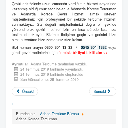
Çeviri sektöründe uzun zamandır verdiğimiz hizmet sayesinde
kazanmış olduğumuz tecrübeler ile Adana'da Korece Tercüman
ve Adana'da Korece Çeviri Hizmeti almak isteyen
müşterilerimiz için profesyonel bir şekilde tercüme hizmeti
sunmaktayız. Siz değerli müşterilerimizi doğru bir şekilde
yönlendirerek çeviri metinlerinizin en kısa sürede tarafınıza
teslim etmekteyiz. Bizimle iletişime geçin ve gerisini bize
bırakın tercüme bize zamanınız size kalsın.
Bizi hemen arayın
0850 304 13 32
/
0545 304 1332
veya
şimdi çeviri metinleriniz için
ücretsiz bir fiyat teklifi alın >>
Ayrıntılar
Adana Tercüme
tarafından yazıldı.
24 Temmuz 2019 tarihinde yayınlandı.
24 Temmuz 2019 tarihinde oluşturuldu
Son Güncelleme: 25 Temmuz 2019
Önceki
Sonraki
+
Buradasınız:
Adana Tercüme Bürosu
Adana Korece Tercüman