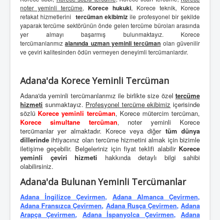
noter yeminli tercüme
,
Korece hukuki
, Korece teknik, Korece
refakat hizmetlerini
tercüman ekibimiz
ile profesyonel bir şekilde
yaparak tercüme sektörünün önde gelen tercüme büroları arasında
yer almayı başarmış bulunmaktayız. Korece
tercümanlarımız
alanında uzman yeminli tercüman
olan güvenilir
ve çeviri kalitesinden ödün vermeyen deneyimli tercümanlardır.
Adana'da Korece Yeminli Tercüman
Adana'da yeminli tercümanlarımız ile birlikte size özel
tercüme
hizmeti
sunmaktayız.
Profesyonel tercüme ekibimiz
içerisinde
sözlü
Korece yeminli tercüman
, Korece mütercim tercüman,
Korece simultane tercüman
, noter yeminli Korece
tercümanlar yer almaktadır. Korece veya diğer
tüm dünya
dillerinde
ihtiyacınız olan tercüme hizmetini almak için bizimle
iletişime geçebilir. Belgeleriniz için fiyat teklifi alabilir
Korece
yeminli çeviri hizmeti
hakkında detaylı bilgi sahibi
olabilirsiniz.
Adana'da Bulunan Yeminli Tercümanlar
Adana İngilizce Çevirmen
,
Adana Almanca Çevirmen
,
Adana Fransızca Çevirmen
,
Adana Rusça Çevirmen
,
Adana
Arapça Çevirmen
,
Adana İspanyolca Çevirmen
,
Adana