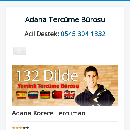
Adana Tercüme Bürosu
Acil Destek:
0545 304 1332
Gezinme
geçişini
değiştir
Anasayfa
Kurumsal
Neler Yapıyoruz?
İletişim
Adana Korece Tercüman
K