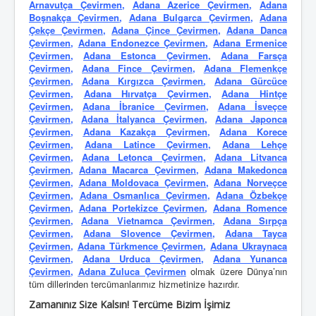
Arnavutça Çevirmen
,
Adana Azerice Çevirmen
,
Adana
Boşnakça Çevirmen
,
Adana Bulgarca Çevirmen
,
Adana
Çekçe Çevirmen
,
Adana Çince Çevirmen
,
Adana Danca
Çevirmen
,
Adana Endonezce Çevirmen
,
Adana Ermenice
Çevirmen
,
Adana Estonca Çevirmen
,
Adana Farsça
Çevirmen
,
Adana Fince Çevirmen
,
Adana Flemenkçe
Çevirmen
,
Adana Kırgızca Çevirmen
,
Adana Gürcüce
Çevirmen
,
Adana Hırvatça Çevirmen
,
Adana Hintçe
Çevirmen
,
Adana İbranice Çevirmen
,
Adana İsveçce
Çevirmen
,
Adana İtalyanca Çevirmen
,
Adana Japonca
Çevirmen
,
Adana Kazakça Çevirmen
,
Adana Korece
Çevirmen
,
Adana Latince Çevirmen
,
Adana Lehçe
Çevirmen
,
Adana Letonca Çevirmen
,
Adana Litvanca
Çevirmen
,
Adana Macarca Çevirmen
,
Adana Makedonca
Çevirmen
,
Adana Moldovaca Çevirmen
,
Adana Norveçce
Çevirmen
,
Adana Osmanlıca Çevirmen
,
Adana Özbekçe
Çevirmen
,
Adana Portekizce Çevirmen
,
Adana Romence
Çevirmen
,
Adana Vietnamca Çevirmen
,
Adana Sırpça
Çevirmen
,
Adana Slovence Çevirmen
,
Adana Tayca
Çevirmen
,
Adana Türkmence Çevirmen
,
Adana Ukraynaca
Çevirmen
,
Adana Urduca Çevirmen
,
Adana Yunanca
Çevirmen
,
Adana Zuluca Çevirmen
olmak üzere Dünya’nın
tüm dillerinden tercümanlarımız hizmetinize hazırdır.
Zamanınız Size Kalsın! Tercüme Bizim İşimiz