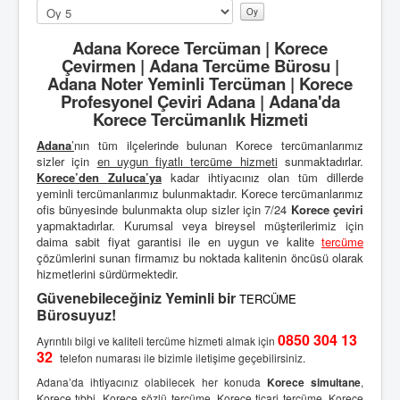
u
Lütfen
l
oylayın
l
Adana Korece Tercüman | Korece
a
Çevirmen | Adana Tercüme Bürosu |
n
Adana Noter Yeminli Tercüman | Korece
ı
Profesyonel Çeviri Adana | Adana'da
c
Korece Tercümanlık Hizmeti
ı
O
Adana
’
nın tüm ilçelerinde bulunan Korece tercümanlarımız
y
sizler için
en uygun fiyatlı
tercüme hizmeti
sunmaktadırlar.
u
Korece’den
Zuluca’ya
kadar ihtiyacınız olan tüm dillerde
:
yeminli tercümanlarımız bulunmaktadır. Korece tercümanlarımız
ofis bünyesinde bulunmakta olup sizler için 7/24
Korece çeviri
3
yapmaktadırlar. Kurumsal veya bireysel müşterilerimiz için
daima sabit fiyat garantisi ile en uygun ve kalite
tercüme
/
çözümlerini sunan firmamız bu noktada kalitenin öncüsü olarak
hizmetlerini sürdürmektedir.
5
Güvenebileceğiniz Yeminli bir
TERCÜME
Bürosuyuz!
0850 304 13
Ayrıntılı bilgi ve kaliteli tercüme hizmeti almak için
32
telefon numarası ile bizimle iletişime geçebilirsiniz.
Adana’da ihtiyacınız olabilecek her konuda
Korece simultane
,
Korece tıbbi,
Korece sözlü tercüme
, Korece ticari tercüme,
Korece