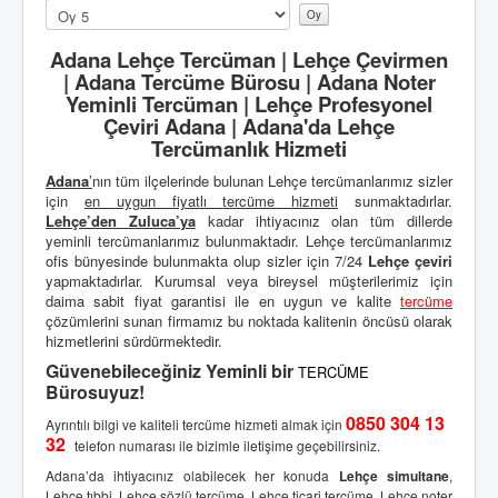
u
Lütfen
l
oylayın
l
Adana Lehçe Tercüman | Lehçe Çevirmen
a
| Adana Tercüme Bürosu | Adana Noter
n
Yeminli Tercüman | Lehçe Profesyonel
ı
Çeviri Adana | Adana'da Lehçe
c
Tercümanlık Hizmeti
ı
O
Adana
’
nın tüm ilçelerinde bulunan Lehçe tercümanlarımız sizler
y
için
en uygun fiyatlı
tercüme hizmeti
sunmaktadırlar.
u
Lehçe’den
Zuluca’ya
kadar ihtiyacınız olan tüm dillerde
:
yeminli tercümanlarımız bulunmaktadır. Lehçe tercümanlarımız
ofis bünyesinde bulunmakta olup sizler için 7/24
Lehçe çeviri
2
yapmaktadırlar. Kurumsal veya bireysel müşterilerimiz için
daima sabit fiyat garantisi ile en uygun ve kalite
tercüme
/
çözümlerini sunan firmamız bu noktada kalitenin öncüsü olarak
hizmetlerini sürdürmektedir.
5
Güvenebileceğiniz Yeminli bir
TERCÜME
Bürosuyuz!
0850 304 13
Ayrıntılı bilgi ve kaliteli tercüme hizmeti almak için
32
telefon numarası ile bizimle iletişime geçebilirsiniz.
Adana’da ihtiyacınız olabilecek her konuda
Lehçe simultane
,
Lehçe tıbbi,
Lehçe sözlü tercüme
, Lehçe ticari tercüme,
Lehçe noter