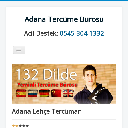
Adana Tercüme Bürosu
Acil Destek:
0545 304 1332
Gezinme
geçişini
değiştir
Anasayfa
Kurumsal
Neler Yapıyoruz?
İletişim
Adana Lehçe Tercüman
K