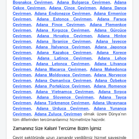
Boşnakça Çevirmen
,
Adana Bulgarca Çevirmen
,
Adana
Çekçe Çevirmen
,
Adana Çince Çevirmen
,
Adana Danca
Çevirmen
,
Adana Endonezce Çevirmen
,
Adana Ermenice
Çevirmen
,
Adana Estonca Çevirmen
,
Adana Farsça
Çevirmen
,
Adana Fince Çevirmen
,
Adana Flemenkçe
Çevirmen
,
Adana Kırgızca Çevirmen
,
Adana Gürcüce
Çevirmen
,
Adana Hırvatça Çevirmen
,
Adana Hintçe
Çevirmen
,
Adana İbranice Çevirmen
,
Adana İsveçce
Çevirmen
,
Adana İtalyanca Çevirmen
,
Adana Japonca
Çevirmen
,
Adana Kazakça Çevirmen
,
Adana Korece
Çevirmen
,
Adana Latince Çevirmen
,
Adana Lehçe
Çevirmen
,
Adana Letonca Çevirmen
,
Adana Litvanca
Çevirmen
,
Adana Macarca Çevirmen
,
Adana Makedonca
Çevirmen
,
Adana Moldovaca Çevirmen
,
Adana Norveçce
Çevirmen
,
Adana Osmanlıca Çevirmen
,
Adana Özbekçe
Çevirmen
,
Adana Portekizce Çevirmen
,
Adana Romence
Çevirmen
,
Adana Vietnamca Çevirmen
,
Adana Sırpça
Çevirmen
,
Adana Slovence Çevirmen
,
Adana Tayca
Çevirmen
,
Adana Türkmence Çevirmen
,
Adana Ukraynaca
Çevirmen
,
Adana Urduca Çevirmen
,
Adana Yunanca
Çevirmen
,
Adana Zuluca Çevirmen
olmak üzere Dünya’nın
tüm dillerinden tercümanlarımız hizmetinize hazırdır.
Zamanınız Size Kalsın! Tercüme Bizim İşimiz
Çeviri sektöründe uzun zamandır verdiğimiz hizmet sayesinde