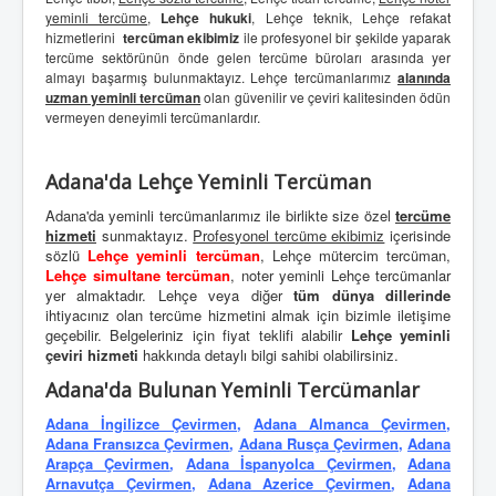
yeminli tercüme
,
Lehçe hukuki
, Lehçe teknik, Lehçe refakat
hizmetlerini
tercüman ekibimiz
ile profesyonel bir şekilde yaparak
tercüme sektörünün önde gelen tercüme büroları arasında yer
almayı başarmış bulunmaktayız. Lehçe tercümanlarımız
alanında
uzman yeminli tercüman
olan güvenilir ve çeviri kalitesinden ödün
vermeyen deneyimli tercümanlardır.
Adana'da Lehçe Yeminli Tercüman
Adana'da yeminli tercümanlarımız ile birlikte size özel
tercüme
hizmeti
sunmaktayız.
Profesyonel tercüme ekibimiz
içerisinde
sözlü
Lehçe yeminli tercüman
, Lehçe mütercim tercüman,
Lehçe simultane tercüman
, noter yeminli Lehçe tercümanlar
yer almaktadır. Lehçe veya diğer
tüm dünya dillerinde
ihtiyacınız olan tercüme hizmetini almak için bizimle iletişime
geçebilir. Belgeleriniz için fiyat teklifi alabilir
Lehçe yeminli
çeviri hizmeti
hakkında detaylı bilgi sahibi olabilirsiniz.
Adana'da Bulunan Yeminli Tercümanlar
Adana İngilizce Çevirmen
,
Adana Almanca Çevirmen
,
Adana Fransızca Çevirmen
,
Adana Rusça Çevirmen
,
Adana
Arapça Çevirmen
,
Adana İspanyolca Çevirmen
,
Adana
Arnavutça Çevirmen
,
Adana Azerice Çevirmen
,
Adana