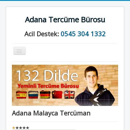
Adana Tercüme Bürosu
Acil Destek:
0545 304 1332
Gezinme
geçişini
değiştir
Anasayfa
Kurumsal
Neler Yapıyoruz?
İletişim
Adana Malayca Tercüman
K