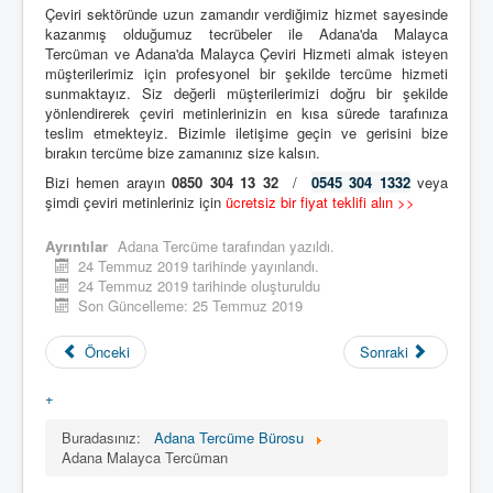
Çeviri sektöründe uzun zamandır verdiğimiz hizmet sayesinde
kazanmış olduğumuz tecrübeler ile Adana'da Malayca
Tercüman ve Adana'da Malayca Çeviri Hizmeti almak isteyen
müşterilerimiz için profesyonel bir şekilde tercüme hizmeti
sunmaktayız. Siz değerli müşterilerimizi doğru bir şekilde
yönlendirerek çeviri metinlerinizin en kısa sürede tarafınıza
teslim etmekteyiz. Bizimle iletişime geçin ve gerisini bize
bırakın tercüme bize zamanınız size kalsın.
Bizi hemen arayın
0850 304 13 32
/
0545 304 1332
veya
şimdi çeviri metinleriniz için
ücretsiz bir fiyat teklifi alın >>
Ayrıntılar
Adana Tercüme
tarafından yazıldı.
24 Temmuz 2019 tarihinde yayınlandı.
24 Temmuz 2019 tarihinde oluşturuldu
Son Güncelleme: 25 Temmuz 2019
Önceki
Sonraki
+
Buradasınız:
Adana Tercüme Bürosu
Adana Malayca Tercüman