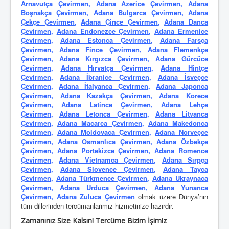
Arnavutça Çevirmen
,
Adana Azerice Çevirmen
,
Adana
Boşnakça Çevirmen
,
Adana Bulgarca Çevirmen
,
Adana
Çekçe Çevirmen
,
Adana Çince Çevirmen
,
Adana Danca
Çevirmen
,
Adana Endonezce Çevirmen
,
Adana Ermenice
Çevirmen
,
Adana Estonca Çevirmen
,
Adana Farsça
Çevirmen
,
Adana Fince Çevirmen
,
Adana Flemenkçe
Çevirmen
,
Adana Kırgızca Çevirmen
,
Adana Gürcüce
Çevirmen
,
Adana Hırvatça Çevirmen
,
Adana Hintçe
Çevirmen
,
Adana İbranice Çevirmen
,
Adana İsveçce
Çevirmen
,
Adana İtalyanca Çevirmen
,
Adana Japonca
Çevirmen
,
Adana Kazakça Çevirmen
,
Adana Korece
Çevirmen
,
Adana Latince Çevirmen
,
Adana Lehçe
Çevirmen
,
Adana Letonca Çevirmen
,
Adana Litvanca
Çevirmen
,
Adana Macarca Çevirmen
,
Adana Makedonca
Çevirmen
,
Adana Moldovaca Çevirmen
,
Adana Norveçce
Çevirmen
,
Adana Osmanlıca Çevirmen
,
Adana Özbekçe
Çevirmen
,
Adana Portekizce Çevirmen
,
Adana Romence
Çevirmen
,
Adana Vietnamca Çevirmen
,
Adana Sırpça
Çevirmen
,
Adana Slovence Çevirmen
,
Adana Tayca
Çevirmen
,
Adana Türkmence Çevirmen
,
Adana Ukraynaca
Çevirmen
,
Adana Urduca Çevirmen
,
Adana Yunanca
Çevirmen
,
Adana Zuluca Çevirmen
olmak üzere Dünya’nın
tüm dillerinden tercümanlarımız hizmetinize hazırdır.
Zamanınız Size Kalsın! Tercüme Bizim İşimiz