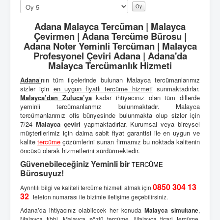
u
Lütfen
l
oylayın
l
Adana Malayca Tercüman | Malayca
a
Çevirmen | Adana Tercüme Bürosu |
n
Adana Noter Yeminli Tercüman | Malayca
ı
Profesyonel Çeviri Adana | Adana'da
c
Malayca Tercümanlık Hizmeti
ı
O
Adana
’
nın tüm ilçelerinde bulunan Malayca tercümanlarımız
y
sizler için
en uygun fiyatlı
tercüme hizmeti
sunmaktadırlar.
u
Malayca’dan
Zuluca’ya
kadar ihtiyacınız olan tüm dillerde
:
yeminli tercümanlarımız bulunmaktadır. Malayca
tercümanlarımız ofis bünyesinde bulunmakta olup sizler için
1
7/24
Malayca çeviri
yapmaktadırlar. Kurumsal veya bireysel
müşterilerimiz için daima sabit fiyat garantisi ile en uygun ve
/
kalite
tercüme
çözümlerini sunan firmamız bu noktada kalitenin
öncüsü olarak hizmetlerini sürdürmektedir.
5
Güvenebileceğiniz Yeminli bir
TERCÜME
Bürosuyuz!
0850 304 13
Ayrıntılı bilgi ve kaliteli tercüme hizmeti almak için
32
telefon numarası ile bizimle iletişime geçebilirsiniz.
Adana’da ihtiyacınız olabilecek her konuda
Malayca simultane
,
Malayca tıbbi,
Malayca sözlü tercüme
, Malayca ticari tercüme,