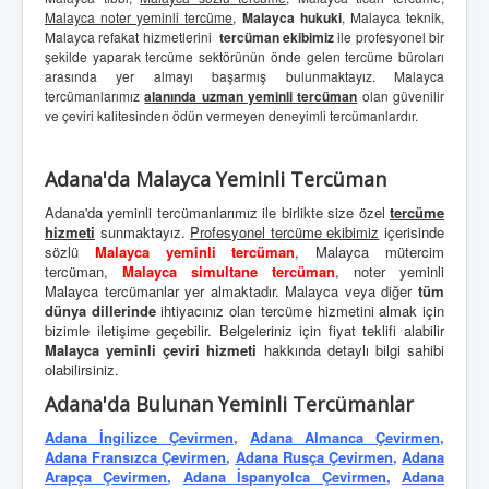
Malayca noter yeminli tercüme
,
Malayca hukuki
, Malayca teknik,
Malayca refakat hizmetlerini
tercüman ekibimiz
ile profesyonel bir
şekilde yaparak tercüme sektörünün önde gelen tercüme büroları
arasında yer almayı başarmış bulunmaktayız. Malayca
tercümanlarımız
alanında uzman yeminli tercüman
olan güvenilir
ve çeviri kalitesinden ödün vermeyen deneyimli tercümanlardır.
Adana'da Malayca Yeminli Tercüman
Adana'da yeminli tercümanlarımız ile birlikte size özel
tercüme
hizmeti
sunmaktayız.
Profesyonel tercüme ekibimiz
içerisinde
sözlü
Malayca yeminli tercüman
, Malayca mütercim
tercüman,
Malayca simultane tercüman
, noter yeminli
Malayca tercümanlar yer almaktadır. Malayca veya diğer
tüm
dünya dillerinde
ihtiyacınız olan tercüme hizmetini almak için
bizimle iletişime geçebilir. Belgeleriniz için fiyat teklifi alabilir
Malayca yeminli çeviri hizmeti
hakkında detaylı bilgi sahibi
olabilirsiniz.
Adana'da Bulunan Yeminli Tercümanlar
Adana İngilizce Çevirmen
,
Adana Almanca Çevirmen
,
Adana Fransızca Çevirmen
,
Adana Rusça Çevirmen
,
Adana
Arapça Çevirmen
,
Adana İspanyolca Çevirmen
,
Adana